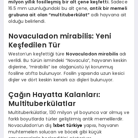
milyon yıllık fosilleşmiş bir alt çene keşfetti.
Sadece
16.5 mm uzunluğundaki bu alt çene,
antik bir memeli
grubuna ait olan “multituberkülat”
adlı hayvana ait
olduğu belirlendi.
Novaculadon mirabilis: Yeni
Keşfedilen Tür
Weston’un keşfettiği türe
Novaculadon mirabilis
adı
verildi. Bu türün ismindeki “Novacula”, hayvanın keskin
dişlerine, “mirabilis” ise olağanüstü iyi korunmuş
fosiline atıfta bulunuyor. Fosilin yapısında uzun kesici
dişler ve dört keskin kenarlı azı dişleri bulunuyor.
Çağın Hayatta Kalanları:
Multituberkülatlar
Multituberkülatlar, 130 milyon yıl boyunca var olmuş ve
farklı boyutlarda türler geliştirmiş antik memelilerdir.
Novaculadon’un diş
1xbet türkiye
yapısı, hayvanın
muhtemelen solucan ve böcek gibi küçük