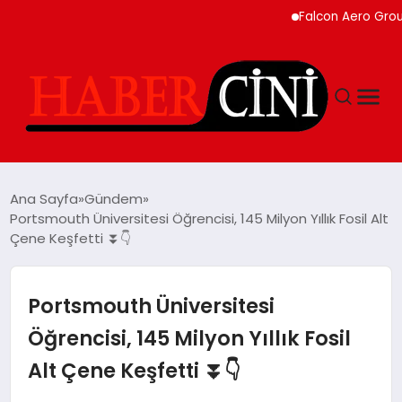
Falcon Aero Group, Kür
ANASAYFA
Ana Sayfa
Gündem
Portsmouth Üniversitesi Öğrencisi, 145 Milyon Yıllık Fosil Alt
Çene Keşfetti ⏬👇
YAŞAM
GÜNCEL
Portsmouth Üniversitesi
Öğrencisi, 145 Milyon Yıllık Fosil
TEKNOLOJI
Alt Çene Keşfetti ⏬👇