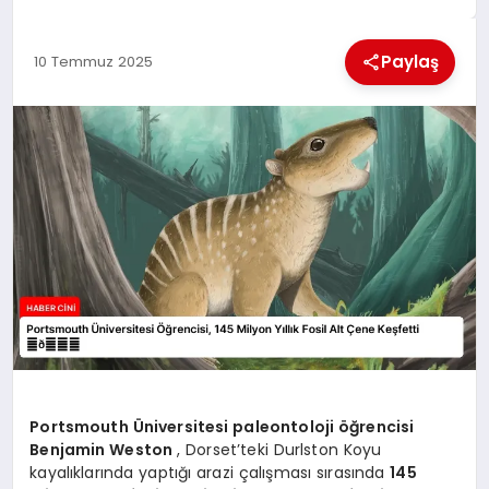
MAGAZIN
Paylaş
10 Temmuz 2025
GENEL
EKONOMI
YEREL HABERLER
GÜNDEM
Portsmouth Üniversitesi paleontoloji öğrencisi
Benjamin Weston
, Dorset’teki Durlston Koyu
kayalıklarında yaptığı arazi çalışması sırasında
145