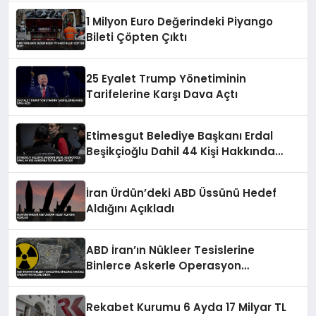
1 Milyon Euro Değerindeki Piyango
Bileti Çöpten Çıktı
25 Eyalet Trump Yönetiminin
Tarifelerine Karşı Dava Açtı
Etimesgut Belediye Başkanı Erdal
Beşikçioğlu Dahil 44 Kişi Hakkında
Tutuklama Talebi
İran Ürdün’deki ABD Üssünü Hedef
Aldığını Açıkladı
ABD İran’ın Nükleer Tesislerine
Binlerce Askerle Operasyon
Hazırlığında
Rekabet Kurumu 6 Ayda 17 Milyar TL