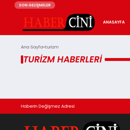
SON GELİŞMELER
ANASAYFA
Ana Sayfa
turizm
TURIZM HABERLERI
Haberin Değişmez Adresi