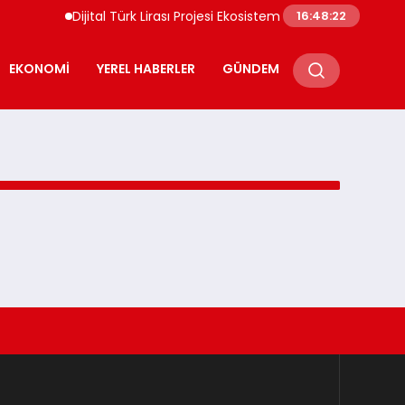
Dijital Türk Lirası Projesi Ekosistem Başvuruları Değerlend
16:48:22
EKONOMI
YEREL HABERLER
GÜNDEM