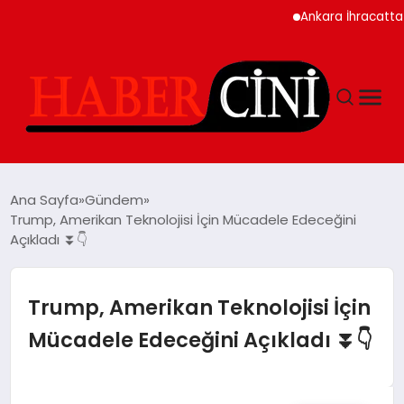
Ankara İhracatta Rekor
ANASAYFA
Ana Sayfa
Gündem
Trump, Amerikan Teknolojisi İçin Mücadele Edeceğini
Açıkladı ⏬👇
YAŞAM
GÜNCEL
Trump, Amerikan Teknolojisi İçin
Mücadele Edeceğini Açıkladı ⏬👇
TEKNOLOJI