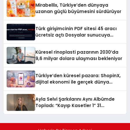
Mirabellix, Türkiye’den dünyaya
uzanan güçlü büyümesini sürdürüyor
Türk girişimcinin PDF sitesi 45 aracı
ücretsiz açtı Dosyalar sunucuya
gitmiyor
Küresel rinoplasti pazarının 2030’da
9,6 milyar dolara ulaşması bekleniyor
Türkiye’den küresel pazara: ShopinX,
dijital ekonomi ile gerçek dünya
alışverişini bir araya getirmeyi
hedefliyor
Ayla Selvi Şarkılarını Aynı Albümde
Topladı: “Kayıp Kasetler 1” 31
Temmuz’da Yayında