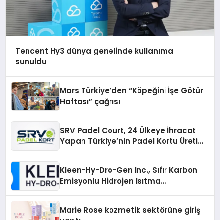
Tencent Hy3 dünya genelinde kullanıma
sunuldu
Mars Türkiye’den “Köpeğini İşe Götür
Haftası” çağrısı
SRV Padel Court, 24 Ülkeye İhracat
Yapan Türkiye’nin Padel Kortu Üretim
Gücü
Kleen-Hy-Dro-Gen Inc., Sıfır Karbon
Emisyonlu Hidrojen Isıtma
Teknolojisinde ISO ve TSSA
Düzenleyici Onaylarını Aldı
Marie Rose kozmetik sektörüne giriş