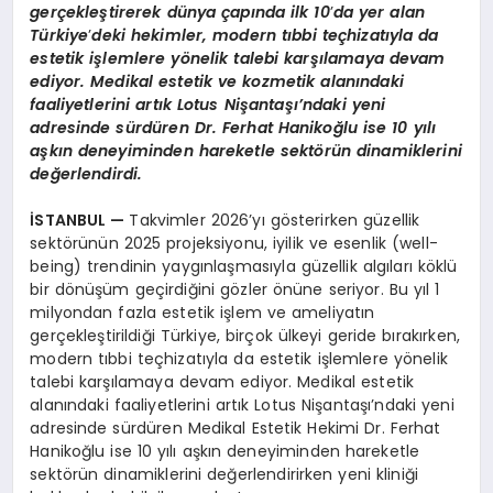
gerçekleştirerek dünya çapında ilk 10
’
da yer alan
Türkiye
’
deki hekimler,
modern t
ıbbi teçhizatıyla da
estetik işlemlere y
ö
nelik talebi karşılamaya devam
ediyor. Medikal estetik ve kozmetik alanındaki
faaliyetlerini artık Lotus Nişantaşı’ndaki yeni
adresinde sürdüren Dr. Ferhat Hanikoğlu ise 10 yılı
aşkın deneyiminden hareketle sekt
ö
rün dinamiklerini
değerlendirdi.
İSTANBUL
—
Takvimler 2026’yı gösterirken güzellik
sektörünün 2025 projeksiyonu, iyilik ve esenlik (well-
being) trendinin yaygınlaşmasıyla güzellik algıları köklü
bir dönüşüm geçirdiğini gözler önüne seriyor. Bu yıl 1
milyondan fazla estetik işlem ve ameliyatın
gerçekleştirildiği Türkiye, birçok ülkeyi geride bırakırken,
modern tıbbi teçhizatıyla da estetik işlemlere yönelik
talebi karşılamaya devam ediyor. Medikal estetik
alanındaki faaliyetlerini artık Lotus Nişantaşı’ndaki yeni
adresinde sürdüren Medikal Estetik Hekimi Dr. Ferhat
Hanikoğlu ise 10 yılı aşkın deneyiminden hareketle
sektörün dinamiklerini değerlendirirken yeni kliniği