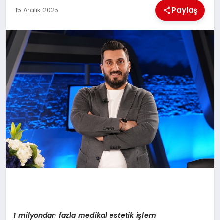
MAGAZIN
Paylaş
15 Aralık 2025
GENEL
EKONOMI
YEREL HABERLER
GÜNDEM
1
milyondan
fazla medikal estetik işlem