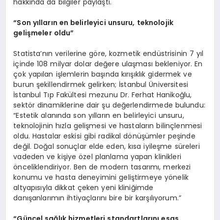
hakkında da bilgiler paylaştı.
“Son yılların en belirleyici unsuru, teknolojik
gelişmeler oldu”
Statista’nın verilerine göre, kozmetik endüstrisinin 7 yıl
içinde 108 milyar dolar değere ulaşması bekleniyor. En
çok yapılan işlemlerin başında kırışıklık gidermek ve
burun şekillendirmek gelirken; İstanbul Üniversitesi
İstanbul Tıp Fakültesi mezunu Dr. Ferhat Hanikoğlu,
sektör dinamiklerine dair şu değerlendirmede bulundu:
“Estetik alanında son yılların en belirleyici unsuru,
teknolojinin hızla gelişmesi ve hastaların bilinçlenmesi
oldu. Hastalar eskisi gibi radikal dönüşümler peşinde
değil. Doğal sonuçlar elde eden, kısa iyileşme süreleri
vadeden ve kişiye özel planlama yapan klinikleri
önceliklendiriyor. Ben de modern tasarımı, merkezi
konumu ve hasta deneyimini geliştirmeye yönelik
altyapısıyla dikkat çeken yeni kliniğimde
danışanlarımın ihtiyaçlarını bire bir karşılıyorum.”
“Gü
ncel sağlık hizmetleri standartlarını
esas