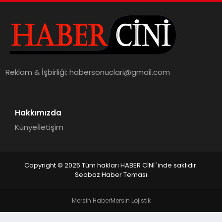
MAGAZIN
GENEL
EKONOMI
Reklam & İşbirliği:
habersonuclari@gmail.com
YEREL HABERLER
Hakkımızda
GÜNDEM
Künye
İletişim
Copyright © 2025 Tüm hakları HABER CİNİ 'inde saklıdır.
Seobaz Haber Teması
Mersin Haber
Mersin Lojistik