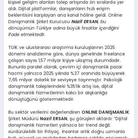
kişisel gelişim alanları talep artışında ön sıralarda yer
aldı. Dijital platformlar, danışanların hızlı erişim
beklentisini karşılayan ana kanal hâline geldi. Online
Danışmanlık
Şirket Kurucusu
Nazif ERSAN
, bu
dönüşümün Türkiye adına büyük fırsatlar içerdiğini
ifade etmektedir.
TÜİK ve uluslararası araştırma kuruluşlarının 2025
dönemi analizlerine göre, dünya genelinde freelance
çalışan sayısı 1,57 milyar kişiye ulaşmış durumdadır.
Bununla paralel olarak, çevrim içi danışmanlık pazar
hacmi yalnızca 2025 yılında %37 oranında büyüyerek
7,65 milyar dolarlık bir seviyeye taşınmıştır. Psikolojik
danışmanlık taleplerindeki %35’lik artış ise, dijital
danışmanlık hizmetlerinin kalıcı bir alışkanlığa
dönüştüğünü göstermektedir.
Bu sektör verilerini değerlendiren
ONLINE DANIŞMANLIK
Şirket Müdürü
Nazif ERSAN
, şu görüşleri aktardı: “Dijital
danışmanlık hizmetleri yalnızca bir trend değil;
sürdürülebilir bir ihtiyaç. İnsanlar artık doğru uzmanla