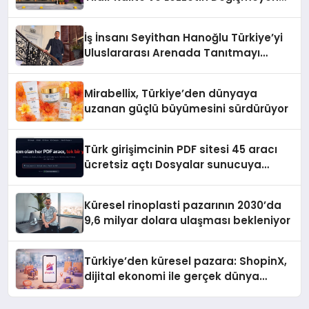
Adresi
İş İnsanı Seyithan Hanoğlu Türkiye’yi
Uluslararası Arenada Tanıtmayı
Hedefliyor
Mirabellix, Türkiye’den dünyaya
uzanan güçlü büyümesini sürdürüyor
Türk girişimcinin PDF sitesi 45 aracı
ücretsiz açtı Dosyalar sunucuya
gitmiyor
Küresel rinoplasti pazarının 2030’da
9,6 milyar dolara ulaşması bekleniyor
Türkiye’den küresel pazara: ShopinX,
dijital ekonomi ile gerçek dünya
alışverişini bir araya getirmeyi
hedefliyor