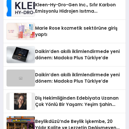
Kleen-Hy-Dro-Gen Inc., Sıfır Karbon
Emisyonlu Hidrojen Isıtma
Teknolojisinde ISO ve TSSA
Düzenleyici Onaylarını Aldı
Marie Rose kozmetik sektörüne giriş
yaptı
Daikin’den akıllı iklimlendirmede yeni
dönem: Madoka Plus Türkiye’de
Daikin’den akıllı iklimlendirmede yeni
dönem: Madoka Plus Türkiye’de
Diş Hekimliğinden Edebiyata Uzanan
Çok Yönlü Bir Yaşam: Yeşim Şahin
Yaman
Beylikdüzü’nde Beylik İşkembe, 20
Yıldır Kalite ve Lezzetin Değişmeyen