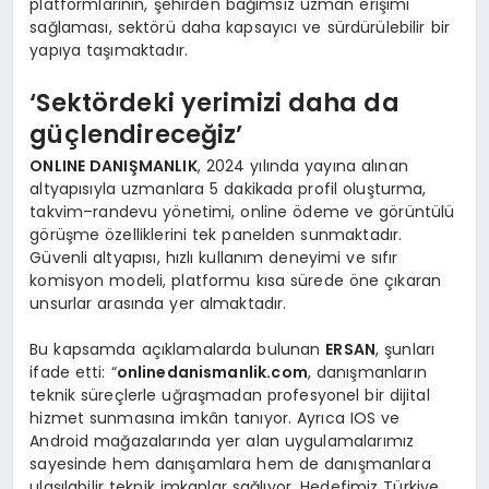
platformlarının, şehirden bağımsız uzman erişimi
sağlaması, sektörü daha kapsayıcı ve sürdürülebilir bir
yapıya taşımaktadır.
‘Sektördeki yerimizi daha da
güçlendireceğiz’
ONLINE DANIŞMANLIK
, 2024 yılında yayına alınan
altyapısıyla uzmanlara 5 dakikada profil oluşturma,
takvim–randevu yönetimi, online ödeme ve görüntülü
görüşme özelliklerini tek panelden sunmaktadır.
Güvenli altyapısı, hızlı kullanım deneyimi ve sıfır
komisyon modeli, platformu kısa sürede öne çıkaran
unsurlar arasında yer almaktadır.
Bu kapsamda açıklamalarda bulunan
ERSAN
, şunları
ifade etti: “
onlinedanismanlik.com
, danışmanların
teknik süreçlerle uğraşmadan profesyonel bir dijital
hizmet sunmasına imkân tanıyor. Ayrıca IOS ve
Android mağazalarında yer alan uygulamalarımız
sayesinde hem danışamlara hem de danışmanlara
ulaşılabilir teknik imkanlar sağlıyor. Hedefimiz Türkiye