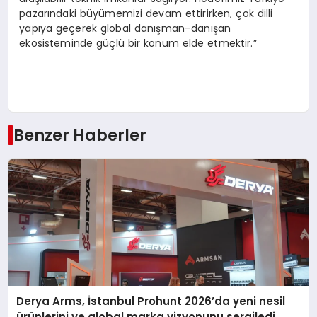
pazarındaki büyümemizi devam ettirirken, çok dilli
yapıya geçerek global danışman–danışan
ekosisteminde güçlü bir konum elde etmektir.”
Benzer Haberler
Derya Arms, İstanbul Prohunt 2026’da yeni nesil
ürünlerini ve global marka vizyonunu sergiledi