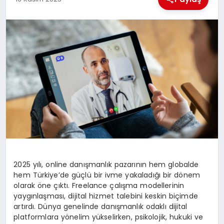
MAGAZIN
GENEL
EKONOMI
YEREL HABERLER
GÜNDEM
2025 yılı, online danışmanlık pazarının hem globalde
hem Türkiye’de güçlü bir ivme yakaladığı bir dönem
olarak öne çıktı. Freelance çalışma modellerinin
yaygınlaşması, dijital hizmet talebini keskin biçimde
artırdı. Dünya genelinde danışmanlık odaklı dijital
platformlara yönelim yükselirken, psikolojik, hukuki ve