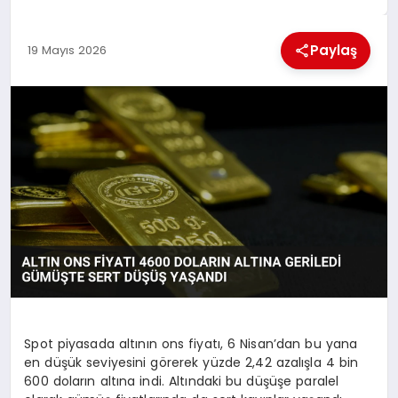
MAGAZIN
Paylaş
19 Mayıs 2026
GENEL
EKONOMI
YEREL HABERLER
GÜNDEM
Spot piyasada altının ons fiyatı, 6 Nisan’dan bu yana
en düşük seviyesini görerek yüzde 2,42 azalışla 4 bin
600 doların altına indi. Altındaki bu düşüşe paralel