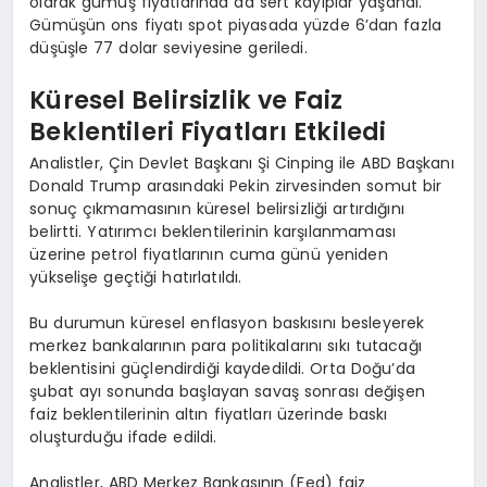
olarak gümüş fiyatlarında da sert kayıplar yaşandı.
Gümüşün ons fiyatı spot piyasada yüzde 6’dan fazla
düşüşle 77 dolar seviyesine geriledi.
Küresel Belirsizlik ve Faiz
Beklentileri Fiyatları Etkiledi
Analistler, Çin Devlet Başkanı Şi Cinping ile ABD Başkanı
Donald Trump arasındaki Pekin zirvesinden somut bir
sonuç çıkmamasının küresel belirsizliği artırdığını
belirtti. Yatırımcı beklentilerinin karşılanmaması
üzerine petrol fiyatlarının cuma günü yeniden
yükselişe geçtiği hatırlatıldı.
Bu durumun küresel enflasyon baskısını besleyerek
merkez bankalarının para politikalarını sıkı tutacağı
beklentisini güçlendirdiği kaydedildi. Orta Doğu’da
şubat ayı sonunda başlayan savaş sonrası değişen
faiz beklentilerinin altın fiyatları üzerinde baskı
oluşturduğu ifade edildi.
Analistler, ABD Merkez Bankasının (Fed) faiz