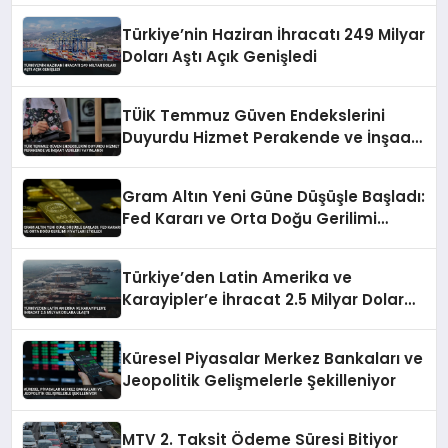
Türkiye’nin Haziran İhracatı 249 Milyar
Doları Aştı Açık Genişledi
TÜİK Temmuz Güven Endekslerini
Duyurdu Hizmet Perakende ve İnşaat
Verileri Yayınlandı
Gram Altın Yeni Güne Düşüşle Başladı:
Fed Kararı ve Orta Doğu Gerilimi
Fiyatları Etkiledi
Türkiye’den Latin Amerika ve
Karayipler’e İhracat 2.5 Milyar Dolara
Ulaştı
Küresel Piyasalar Merkez Bankaları ve
Jeopolitik Gelişmelerle Şekilleniyor
MTV 2. Taksit Ödeme Süresi Bitiyor