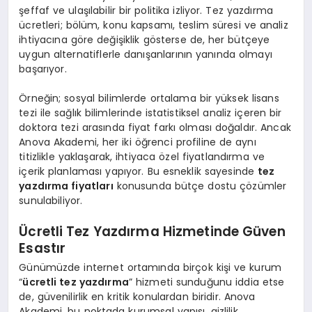
şeffaf ve ulaşılabilir bir politika izliyor. Tez yazdırma
ücretleri; bölüm, konu kapsamı, teslim süresi ve analiz
ihtiyacına göre değişiklik gösterse de, her bütçeye
uygun alternatiflerle danışanlarının yanında olmayı
başarıyor.
Örneğin; sosyal bilimlerde ortalama bir yüksek lisans
tezi ile sağlık bilimlerinde istatistiksel analiz içeren bir
doktora tezi arasında fiyat farkı olması doğaldır. Ancak
Anova Akademi, her iki öğrenci profiline de aynı
titizlikle yaklaşarak, ihtiyaca özel fiyatlandırma ve
içerik planlaması yapıyor. Bu esneklik sayesinde
tez
yazdırma fiyatları
konusunda bütçe dostu çözümler
sunulabiliyor.
Ücretli Tez Yazdırma Hizmetinde Güven
Esastır
Günümüzde internet ortamında birçok kişi ve kurum
“
ücretli tez yazdırma
” hizmeti sunduğunu iddia etse
de, güvenilirlik en kritik konulardan biridir. Anova
Akademi, bu noktada kurumsal yapısı, gizlilik