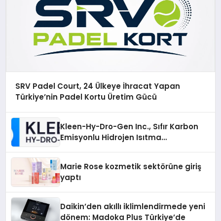
SRV Padel Court, 24 Ülkeye İhracat Yapan
Türkiye’nin Padel Kortu Üretim Gücü
Kleen-Hy-Dro-Gen Inc., Sıfır Karbon
Emisyonlu Hidrojen Isıtma
Teknolojisinde ISO ve TSSA
Düzenleyici Onaylarını Aldı
Marie Rose kozmetik sektörüne giriş
yaptı
Daikin’den akıllı iklimlendirmede yeni
dönem: Madoka Plus Türkiye’de