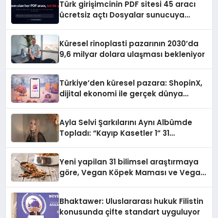
Türk girişimcinin PDF sitesi 45 aracı
ücretsiz açtı Dosyalar sunucuya
gitmiyor
Küresel rinoplasti pazarının 2030’da
9,6 milyar dolara ulaşması bekleniyor
Türkiye’den küresel pazara: ShopinX,
dijital ekonomi ile gerçek dünya
alışverişini bir araya getirmeyi
hedefliyor
Ayla Selvi Şarkılarını Aynı Albümde
Topladı: “Kayıp Kasetler 1” 31
Temmuz’da Yayında
Yeni yapilan 31 bilimsel araştırmaya
göre, Vegan Köpek Maması ve Vegan
Kedi Mamasının İyi Sindirildiğini
Ortaya Koydu
Bhaktawer: Uluslararası hukuk Filistin
konusunda çifte standart uyguluyor