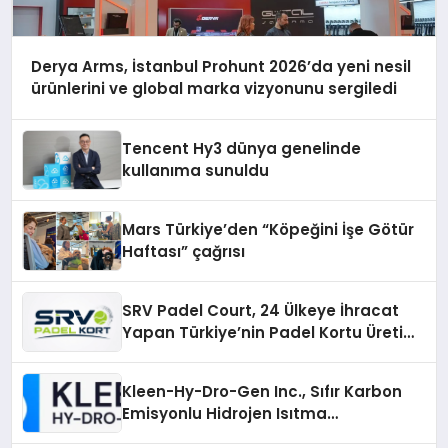
Derya Arms, İstanbul Prohunt 2026’da yeni nesil
ürünlerini ve global marka vizyonunu sergiledi
Tencent Hy3 dünya genelinde
kullanıma sunuldu
Mars Türkiye’den “Köpeğini İşe Götür
Haftası” çağrısı
SRV Padel Court, 24 Ülkeye İhracat
Yapan Türkiye’nin Padel Kortu Üretim
Gücü
Kleen-Hy-Dro-Gen Inc., Sıfır Karbon
Emisyonlu Hidrojen Isıtma
Teknolojisinde ISO ve TSSA