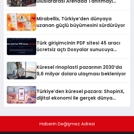
Uluslararası Arenada Tanıtmayı
Hedefliyor
Mirabellix, Türkiye’den dünyaya
uzanan güçlü büyümesini sürdürüyor
Türk girişimcinin PDF sitesi 45 aracı
ücretsiz açtı Dosyalar sunucuya
gitmiyor
Küresel rinoplasti pazarının 2030’da
9,6 milyar dolara ulaşması bekleniyor
Türkiye’den küresel pazara: ShopinX,
dijital ekonomi ile gerçek dünya
alışverişini bir araya getirmeyi
hedefliyor
Haberin Değişmez Adresi