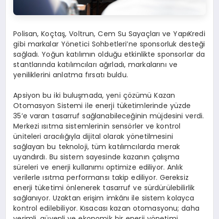
Polisan, Koçtaş, Voltrun, Cem Su Sayaçları ve YapıKredi
gibi markalar Yönetici Sohbetleri’ne sponsorluk desteği
sağladı. Yoğun katılımın olduğu etkinlikte sponsorlar da
stantlarında katılımcıları ağırladı, markalarını ve
yeniliklerini anlatma fırsatı buldu.
Apsiyon bu iki buluşmada, yeni çözümü Kazan
Otomasyon Sistemi ile enerji tüketimlerinde yüzde
35’e varan tasarruf sağlanabileceğinin müjdesini verdi.
Merkezi ısıtma sistemlerinin sensörler ve kontrol
üniteleri aracılığıyla dijital olarak yönetilmesini
sağlayan bu teknoloji, tüm katılımcılarda merak
uyandırdı. Bu sistem sayesinde kazanın çalışma
süreleri ve enerji kullanımı optimize ediliyor. Anlık
verilerle ısıtma performansı takip ediliyor. Gereksiz
enerji tüketimi önlenerek tasarruf ve sürdürülebilirlik
sağlanıyor. Uzaktan erişim imkânı ile sistem kolayca
kontrol edilebiliyor. Kısacası kazan otomasyonu; daha
verimli, güvenli ve ekonomik bir enerji yönetimi