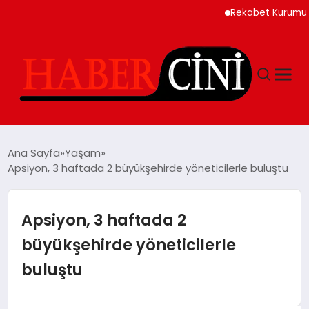
Rekabet Kurumu Burun Spre
ANASAYFA
Ana Sayfa
Yaşam
Apsiyon, 3 haftada 2 büyükşehirde yöneticilerle buluştu
YAŞAM
Apsiyon, 3 haftada 2
GÜNCEL
büyükşehirde yöneticilerle
buluştu
TEKNOLOJI