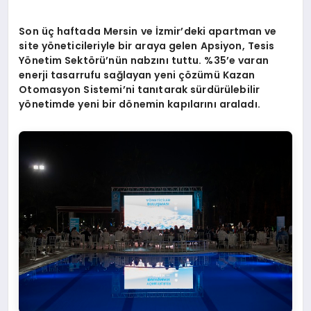
Son üç haftada Mersin ve İzmir
’
deki apartman ve
site y
ö
neticileriyle bir araya gelen Apsiyon, Tesis
Y
ö
netim
Sekt
ö
rü’nün nabzını tuttu. %35
’
e varan
enerji tasarrufu sağlayan yeni çözümü Kazan
Otomasyon Sistemi’ni tanıtarak
sürdürülebilir
y
ö
netimde yeni bir d
ö
nemin kapılarını araladı.