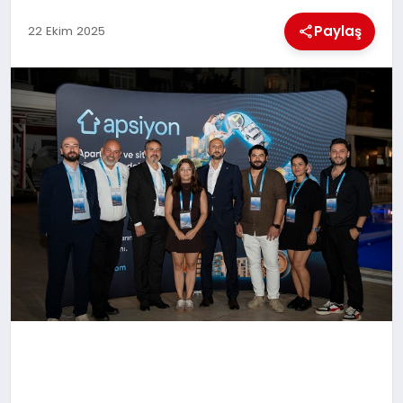
MAGAZIN
Paylaş
22 Ekim 2025
GENEL
EKONOMI
YEREL HABERLER
GÜNDEM