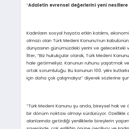
“
Adaletin evrensel değerlerini yeni nesiller
Kadınların sosyal hayata etkin katılımı, ekonom
olmazı olan Türk Medeni Kanunu’nun kabulünün
dünyasının günümüzdeki yerini ve gelecekteki 
İlter, “Biz hukukçular olarak, Türk Medeni Kanunu
hale getirmeliyiz. Kanunun ruhunu yaşatmak ve
ortak sorumluluğu. Bu kanunun 100. yılını kutlar
için daha çok çalışmalıyız” diyerek sözlerine şunl
“Türk Medeni Kanunu şu anda, bireysel hak ve ö
bir dönüm noktası olmayı sürdürüyor. Özellikle 
alanlarında getirdiği yeniliklerle bireylerin yaş
sayesinde, çok eşliliğin önüne geçiliyor ve kad