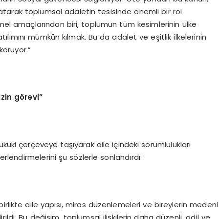
atarak toplumsal adaletin tesisinde önemli bir rol
 amaçlarından biri, toplumun tüm kesimlerinin ülke
lımını mümkün kılmak. Bu da adalet ve eşitlik ilkelerinin
koruyor.”
in görevi”
kuki çerçeveye taşıyarak aile içindeki sorumlulukları
erlendirmelerini şu sözlerle sonlandırdı:
irlikte aile yapısı, miras düzenlemeleri ve bireylerin medeni
ldi. Bu değişim, toplumsal ilişkilerin daha düzenli, adil ve