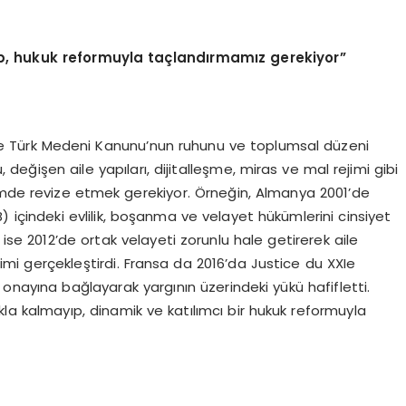
ıp, hukuk reformuyla taçlandırmamız gerekiyor”
de Türk Medeni Kanunu’nun ruhunu ve toplumsal düzeni
değişen aile yapıları, dijitalleşme, miras ve mal rejimi gibi
imde revize etmek gerekiyor. Örneğin, Almanya 2001’de
içindeki evlilik, boşanma ve velayet hükümlerini cinsiyet
 ise 2012’de ortak velayeti zorunlu hale getirerek aile
i gerçekleştirdi. Fransa da 2016’da Justice du XXIe
 onayına bağlayarak yargının üzerindeki yükü hafifletti.
akla kalmayıp, dinamik ve katılımcı bir hukuk reformuyla