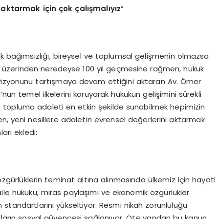
e aktarmak için ç
ok
çalışmalıyız
”
ik bağımsızlığı, bireysel ve toplumsal gelişmenin olmazsa
 üzerinden neredeyse 100 yıl geçmesine rağmen, hukuk
vizyonunu tartışmaya devam ettiğini aktaran Av. Ömer
’nun temel ilkelerini koruyarak hukukun gelişimini sürekli
 topluma adaleti en etkin şekilde sunabilmek hepimizin
ken, yeni nesillere adaletin evrensel değerlerini aktarmak
arı ekledi:
zgürlüklerin teminat altına alınmasında ülkemiz için hayati
aile hukuku, miras paylaşımı ve ekonomik özgürlükler
am standartlarını yükseltiyor. Resmi nikah zorunluluğu
ınların sosyal güvencesi sağlanıyor. Öte yandan bu kanun,