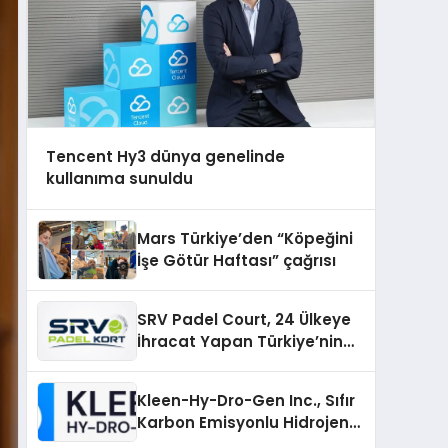
Tencent Hy3 dünya genelinde
kullanıma sunuldu
Mars Türkiye’den “Köpeğini
İşe Götür Haftası” çağrısı
SRV Padel Court, 24 Ülkeye
İhracat Yapan Türkiye’nin
Padel Kortu Üretim Gücü
Kleen-Hy-Dro-Gen Inc., Sıfır
Karbon Emisyonlu Hidrojen
Isıtma Teknolojisinde ISO ve