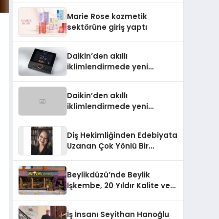
TSSA Düzenleyici Onaylarını
Marie Rose kozmetik
Aldı
sektörüne giriş yaptı
Daikin’den akıllı
iklimlendirmede yeni
dönem: Madoka Plus
Türkiye’de
Daikin’den akıllı
iklimlendirmede yeni
dönem: Madoka Plus
Türkiye’de
Diş Hekimliğinden Edebiyata
Uzanan Çok Yönlü Bir
Yaşam: Yeşim Şahin Yaman
Beylikdüzü’nde Beylik
İşkembe, 20 Yıldır Kalite ve
Lezzetin Değişmeyen Adresi
İş İnsanı Seyithan Hanoğlu