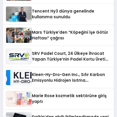
vizyonunu sergiledi
Tencent Hy3 dünya genelinde
kullanıma sunuldu
Mars Türkiye’den “Köpeğini İşe Götür
Haftası” çağrısı
SRV Padel Court, 24 Ülkeye İhracat
Yapan Türkiye’nin Padel Kortu Üretim
Gücü
Kleen-Hy-Dro-Gen Inc., Sıfır Karbon
Emisyonlu Hidrojen Isıtma
Teknolojisinde ISO ve TSSA
Düzenleyici Onaylarını Aldı
Marie Rose kozmetik sektörüne giriş
yaptı
Daikin’den akıllı iklimlendirmede yeni