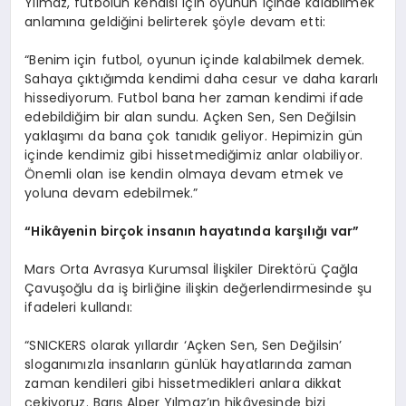
Yılmaz, futbolun kendisi için oyunun içinde kalabilmek
anlamına geldiğini belirterek şöyle devam etti:
“Benim için futbol, oyunun içinde kalabilmek demek.
Sahaya çıktığımda kendimi daha cesur ve daha kararlı
hissediyorum. Futbol bana her zaman kendimi ifade
edebildiğim bir alan sundu. Açken Sen, Sen Değilsin
yaklaşımı da bana çok tanıdık geliyor. Hepimizin gün
içinde kendimiz gibi hissetmediğimiz anlar olabiliyor.
Önemli olan ise kendin olmaya devam etmek ve
yoluna devam edebilmek.”
“Hikâyenin birçok insanın hayatında karşılığı var”
Mars Orta Avrasya Kurumsal İlişkiler Direktörü Çağla
Çavuşoğlu da iş birliğine ilişkin değerlendirmesinde şu
ifadeleri kullandı:
“SNICKERS olarak yıllardır ‘Açken Sen, Sen Değilsin’
sloganımızla insanların günlük hayatlarında zaman
zaman kendileri gibi hissetmedikleri anlara dikkat
çekiyoruz. Barış Alper Yılmaz’ın hikâyesinde bizi