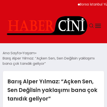
Borsa İstanbul Yükseliş
ANASAYFA
Ana Sayfa
Yaşam
Barış Alper Yılmaz: “Açken Sen, Sen Değilsin yaklaşımı
bana çok tanıdık geliyor”
YAŞAM
GÜNCEL
Barış Alper Yılmaz: “Açken Sen,
Sen Değilsin yaklaşımı bana çok
TEKNOLOJI
tanıdık geliyor”