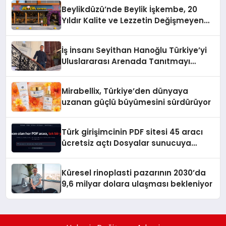
Beylikdüzü’nde Beylik İşkembe, 20
Yıldır Kalite ve Lezzetin Değişmeyen
Adresi
İş İnsanı Seyithan Hanoğlu Türkiye’yi
Uluslararası Arenada Tanıtmayı
Hedefliyor
Mirabellix, Türkiye’den dünyaya
uzanan güçlü büyümesini sürdürüyor
Türk girişimcinin PDF sitesi 45 aracı
ücretsiz açtı Dosyalar sunucuya
gitmiyor
Küresel rinoplasti pazarının 2030’da
9,6 milyar dolara ulaşması bekleniyor