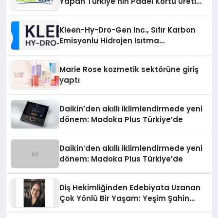
Yapan Türkiye’nin Padel Kortu Üretim
Gücü
Kleen-Hy-Dro-Gen Inc., Sıfır Karbon
Emisyonlu Hidrojen Isıtma
Teknolojisinde ISO ve TSSA
Düzenleyici Onaylarını Aldı
Marie Rose kozmetik sektörüne giriş
yaptı
Daikin’den akıllı iklimlendirmede yeni
dönem: Madoka Plus Türkiye’de
Daikin’den akıllı iklimlendirmede yeni
dönem: Madoka Plus Türkiye’de
Diş Hekimliğinden Edebiyata Uzanan
Çok Yönlü Bir Yaşam: Yeşim Şahin
Yaman