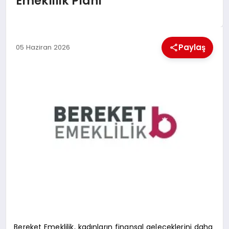
Emeklilik Planı
MAGAZIN
GENEL
Paylaş
05 Haziran 2026
EKONOMI
YEREL HABERLER
GÜNDEM
Bereket Emeklilik, kadınların finansal geleceklerini daha