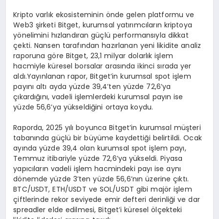
Kripto varlık ekosisteminin önde gelen platformu ve
Web3 şirketi Bitget, kurumsal yatırımcıların kriptoya
yönelimini hızlandıran güçlü performansıyla dikkat
çekti. Nansen tarafından hazırlanan yeni likidite analiz
raporuna göre Bitget, 23,1 milyar dolarlık işlem
hacmiyle küresel borsalar arasında ikinci sırada yer
aldı.Yayınlanan rapor, Bitget’in kurumsal spot işlem
payını altı ayda yüzde 39,4’ten yüzde 72,6’ya
çıkardığını, vadeli işlemlerdeki kurumsal payın ise
yüzde 56,6’ya yükseldiğini ortaya koydu.
Raporda, 2025 yılı boyunca Bitget’in kurumsal müşteri
tabanında güçlü bir büyüme kaydettiği belirtildi. Ocak
ayında yüzde 39,4 olan kurumsal spot işlem payı,
Temmuz itibariyle yüzde 72,6’ya yükseldi. Piyasa
yapıcıların vadeli işlem hacmindeki payı ise aynı
dönemde yüzde 3’ten yüzde 56,6’nın üzerine çıktı.
BTC/USDT, ETH/USDT ve SOL/USDT gibi majör işlem
çiftlerinde rekor seviyede emir defteri derinliği ve dar
spreadler elde edilmesi, Bitget’i küresel ölçekteki