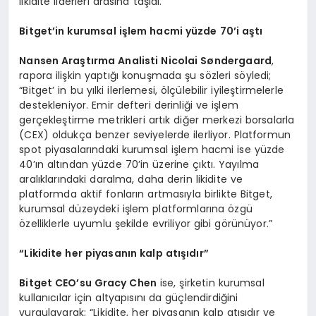
likidite liderleri arasına taşıdı.
Bitget
’
in kurumsal işlem hacmi yüzde 70
’
i aştı
Nansen Ara
ştı
rma Analisti Nicolai S
øndergaard
,
rapora ilişkin yaptığı konuşmada şu sözleri söyledi;
“Bitget’ in bu yılki ilerlemesi, ölçülebilir iyileştirmelerle
destekleniyor. Emir defteri derinliği ve işlem
gerçekleştirme metrikleri artık diğer merkezi borsalarla
(CEX) oldukça benzer seviyelerde ilerliyor. Platformun
spot piyasalarındaki kurumsal işlem hacmi ise yüzde
40’ın altından yüzde 70’in üzerine çıktı. Yayılma
aralıklarındaki daralma, daha derin likidite ve
platformda aktif fonların artmasıyla birlikte Bitget,
kurumsal düzeydeki işlem platformlarına özgü
özelliklerle uyumlu şekilde evriliyor gibi görünüyor.”
“
Likidite her piyasanın kalp atışıdır”
Bitget CEO
’
su Gracy Chen
ise, şirketin kurumsal
kullanıcılar için altyapısını da güçlendirdiğini
vurgulayarak; “Likidite, her piyasanın kalp atışıdır ve