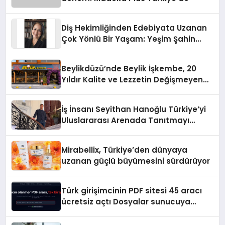
Diş Hekimliğinden Edebiyata Uzanan
Çok Yönlü Bir Yaşam: Yeşim Şahin
Yaman
Beylikdüzü’nde Beylik İşkembe, 20
Yıldır Kalite ve Lezzetin Değişmeyen
Adresi
İş İnsanı Seyithan Hanoğlu Türkiye’yi
Uluslararası Arenada Tanıtmayı
Hedefliyor
Mirabellix, Türkiye’den dünyaya
uzanan güçlü büyümesini sürdürüyor
Türk girişimcinin PDF sitesi 45 aracı
ücretsiz açtı Dosyalar sunucuya
gitmiyor