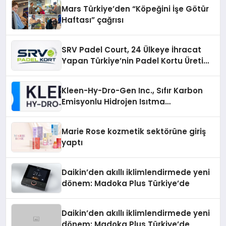
Mars Türkiye’den “Köpeğini İşe Götür
Haftası” çağrısı
SRV Padel Court, 24 Ülkeye İhracat
Yapan Türkiye’nin Padel Kortu Üretim
Gücü
Kleen-Hy-Dro-Gen Inc., Sıfır Karbon
Emisyonlu Hidrojen Isıtma
Teknolojisinde ISO ve TSSA
Düzenleyici Onaylarını Aldı
Marie Rose kozmetik sektörüne giriş
yaptı
Daikin’den akıllı iklimlendirmede yeni
dönem: Madoka Plus Türkiye’de
Daikin’den akıllı iklimlendirmede yeni
dönem: Madoka Plus Türkiye’de