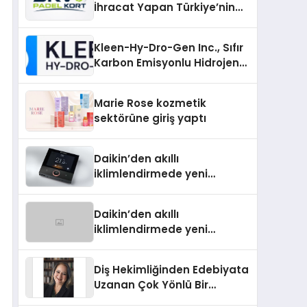
İhracat Yapan Türkiye’nin
Padel Kortu Üretim Gücü
Kleen-Hy-Dro-Gen Inc., Sıfır
Karbon Emisyonlu Hidrojen
Isıtma Teknolojisinde ISO ve
TSSA Düzenleyici Onaylarını
Marie Rose kozmetik
Aldı
sektörüne giriş yaptı
Daikin’den akıllı
iklimlendirmede yeni
dönem: Madoka Plus
Türkiye’de
Daikin’den akıllı
iklimlendirmede yeni
dönem: Madoka Plus
Türkiye’de
Diş Hekimliğinden Edebiyata
Uzanan Çok Yönlü Bir
Yaşam: Yeşim Şahin Yaman