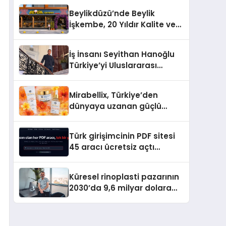
Beylikdüzü’nde Beylik
İşkembe, 20 Yıldır Kalite ve
Lezzetin Değişmeyen Adresi
İş İnsanı Seyithan Hanoğlu
Türkiye’yi Uluslararası
Arenada Tanıtmayı
Hedefliyor
Mirabellix, Türkiye’den
dünyaya uzanan güçlü
büyümesini sürdürüyor
Türk girişimcinin PDF sitesi
45 aracı ücretsiz açtı
Dosyalar sunucuya gitmiyor
Küresel rinoplasti pazarının
2030’da 9,6 milyar dolara
ulaşması bekleniyor