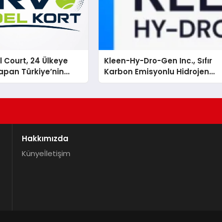
 Court, 24 Ülkeye
Kleen-Hy-Dro-Gen Inc., Sıfır
apan Türkiye’nin
Karbon Emisyonlu Hidrojen
rtu Üretim Gücü
Isıtma Teknolojisinde ISO ve
TSSA Düzenleyici Onaylarını
Aldı
Hakkımızda
Künye
İletişim