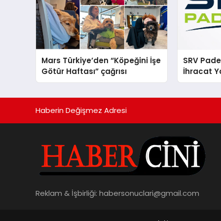
Mars Türkiye’den “Köpeğini İşe
SRV Padel
Götür Haftası” çağrısı
İhracat Y
Padel Ko
Haberin Değişmez Adresi
Reklam & İşbirliği:
habersonuclari@gmail.com