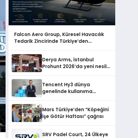
Falcon Aero Group, Küresel Havacılık
Tedarik Zincirinde Türkiye’den
Dünyaya Açılıyor
Derya Arms, İstanbul
Prohunt 2026’da yeni nesil
ürünlerini ve global marka
vizyonunu sergiledi
Tencent Hy3 dünya
genelinde kullanıma
sunuldu
Mars Türkiye’den “Köpeğini
İşe Götür Haftası” çağrısı
SRV Padel Court, 24 Ülkeye