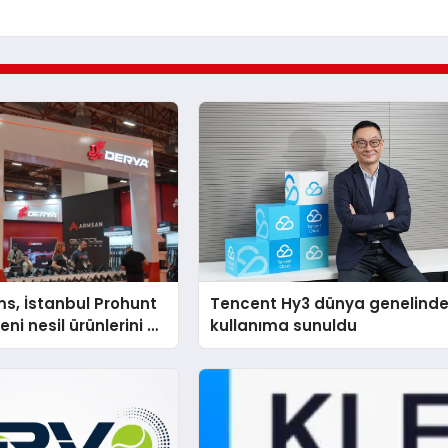
s, İstanbul Prohunt
Tencent Hy3 dünya genelind
ni nesil ürünlerini ve
kullanıma sunuldu
arka vizyonunu