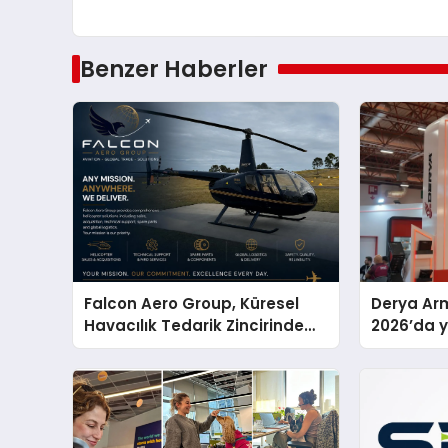
Benzer Haberler
Falcon Aero Group, Küresel
Derya Arm
Havacılık Tedarik Zincirinde
2026’da ye
Türkiye’den Dünyaya Açılıyor
global m
sergiledi