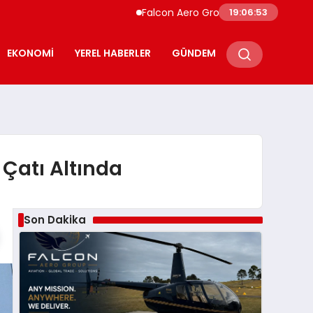
Falcon Aero Group, Küresel Havacılık Tedari
19:06:54
EKONOMI
YEREL HABERLER
GÜNDEM
 Çatı Altında
Son Dakika