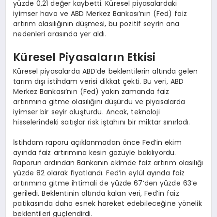
yüzde 0,21 değer kaybetti. Küresel piyasalardaki
iyimser hava ve ABD Merkez Bankası’nın (Fed) faiz
artırım olasılığının düşmesi, bu pozitif seyrin ana
nedenleri arasında yer aldı.
Küresel Piyasaların Etkisi
Küresel piyasalarda ABD’de beklentilerin altında gelen
tarım dışı istihdam verisi dikkat çekti. Bu veri, ABD
Merkez Bankası’nın (Fed) yakın zamanda faiz
artırımına gitme olasılığını düşürdü ve piyasalarda
iyimser bir seyir oluşturdu. Ancak, teknoloji
hisselerindeki satışlar risk iştahını bir miktar sınırladı.
İstihdam raporu açıklanmadan önce Fed’in ekim
ayında faiz artırımına kesin gözüyle bakılıyordu.
Raporun ardından Bankanın ekimde faiz artırım olasılığı
yüzde 82 olarak fiyatlandı. Fed’in eylül ayında faiz
artırımına gitme ihtimali de yüzde 67’den yüzde 63’e
geriledi. Beklentinin altında kalan veri, Fed’in faiz
patikasında daha esnek hareket edebileceğine yönelik
beklentileri güçlendirdi.