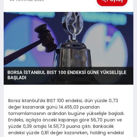
MAGAZIN
GENEL
EKONOMI
YEREL HABERLER
GÜNDEM
Borsa İstanbul’da BIST 100 endeksi, dün yüzde 0,73
değer kazanarak günü 14.455,03 puandan
tamamlamasının ardından bugüne yükselişle başladı.
Endeks, açılışta önceki kapanışa göre 56,70 puan ve
yüzde 0,39 artışla 14.511,73 puana çıktı. Bankacılık
endeksi yüzde 0,81 değer kazanırken, holding endeksi