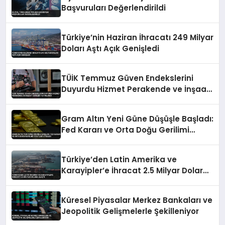
Başvuruları Değerlendirildi
Türkiye’nin Haziran İhracatı 249 Milyar
Doları Aştı Açık Genişledi
TÜİK Temmuz Güven Endekslerini
Duyurdu Hizmet Perakende ve İnşaat
Verileri Yayınlandı
Gram Altın Yeni Güne Düşüşle Başladı:
Fed Kararı ve Orta Doğu Gerilimi
Fiyatları Etkiledi
Türkiye’den Latin Amerika ve
Karayipler’e İhracat 2.5 Milyar Dolara
Ulaştı
Küresel Piyasalar Merkez Bankaları ve
Jeopolitik Gelişmelerle Şekilleniyor