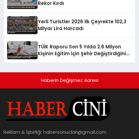
Rekor Kırdı
Yerli Turistler 2026 İlk Çeyrekte 102,3
Milyar Lira Harcadı
TÜİK Raporu Son 5 Yılda 2.6 Milyon
Kişinin Eğitim İçin Şehir Değiştirdiğini
Ortaya Koydu
Haberin Değişmez Adresi
Reklam & İşbirliği:
habersonuclari@gmail.com