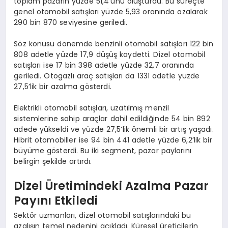
toplam pazarın yüzde 51,4’ünü oluşturdu. Bu süreçte
genel otomobil satışları yüzde 5,93 oranında azalarak
290 bin 870 seviyesine geriledi.
Söz konusu dönemde benzinli otomobil satışları 122 bin
808 adetle yüzde 17,9 düşüş kaydetti. Dizel otomobil
satışları ise 17 bin 398 adetle yüzde 32,7 oranında
geriledi. Otogazlı araç satışları da 1331 adetle yüzde
27,5’lik bir azalma gösterdi.
Elektrikli otomobil satışları, uzatılmış menzil
sistemlerine sahip araçlar dahil edildiğinde 54 bin 892
adede yükseldi ve yüzde 27,5’lik önemli bir artış yaşadı.
Hibrit otomobiller ise 94 bin 441 adetle yüzde 6,2’lik bir
büyüme gösterdi. Bu iki segment, pazar paylarını
belirgin şekilde artırdı.
Dizel Üretimindeki Azalma Pazar
Payını Etkiledi
Sektör uzmanları, dizel otomobil satışlarındaki bu
azalışın temel nedenini açıkladı. Küresel üreticilerin