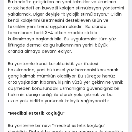
Bu hedefte geliştirilen en yeni teknikler ve ürünlerin
ortak hedefi en kuvvetli kolajen stimülasyon yöntemini
yakalamak. Diğer deyişle “biyolojik stimülasyon.’’ Cildin
kendi kolajenini üretmesini destekleyen ürün ve
teknikler yeni trend uygulamalardır. Bu alanda
tanımlanan farklı 3-4 etken madde sıklıkla
kullanılmaya başlandı bile. Bu uygulamalar tüm yüz
liftingde dermal dolgu kullanımının yerini büyük
oranda almaya devam ediyor.
Bu yöntemle kendi karekteristik yüz ifadesi
bozulmadan, yani bütünsel yüz harmonisi korunarak
genç kalmak mümkün olabiliyor. Bu süreçte henüz
orta yaşlardan itibaren, kişinin yüzü yer çekimine yenik
düşmeden konusundaki uzmanlığına güvendiğiniz bir
hekimin danışmanlığı ile alarak yola çıkmak ve bu
uzun yolu birlikte yürümek kolaylık sağlayacaktır.
“Medikal estetik koçluğu”
Bu yönteme bir nevi “medikal estetik koçluğu”
diyebiliriz. Detaylı bir analiz ve ön görüşme ile öncelikle