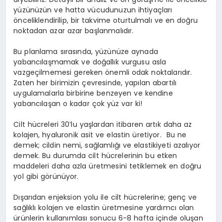
yüzünüzün ve hatta vücudunuzun ihtiyaçları
önceliklendirilip, bir takvime oturtulmalı ve en doğru
noktadan azar azar başlanmalıdır.
Bu planlama sırasında, yüzünüze aynada
yabancılaşmamak ve doğallık vurgusu asla
vazgeçilmemesi gereken önemli odak noktalarıdır.
Zaten her birimizin çevresinde, yapılan abartılı
uygulamalarla birbirine benzeyen ve kendine
yabancılaşan o kadar çok yüz var ki!
Cilt hücreleri 30’lu yaşlardan itibaren artık daha az
kolajen, hyaluronik asit ve elastin üretiyor. Bu ne
demek; cildin nemi, sağlamlığı ve elastikiyeti azalıyor
demek. Bu durumda cilt hücrelerinin bu etken
maddeleri daha azla üretmesini tetiklemek en doğru
yol gibi görünüyor.
Dışarıdan enjeksion yolu ile cilt hücrelerine; genç ve
sağlıklı kolajen ve elastin üretmesine yardımcı olan
ürünlerin kullanımlası sonucu 6-8 hafta içinde oluşan