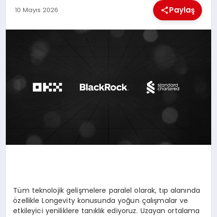
MAGAZIN
Paylaş
10 Mayıs 2026
GENEL
EKONOMI
YEREL HABERLER
GÜNDEM
Tüm teknolojik gelişmelere paralel olarak, tıp alanında
özellikle Longevity konusunda yoğun çalışmalar ve
etkileyici yeniliklere tanıklık ediyoruz. Uzayan ortalama