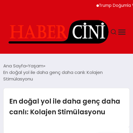
Trump Doğumla Vatanda
ANASAYFA
Ana Sayfa
Yaşam
En doğal yol ile daha genç daha canlı: Kolajen
Stimülasyonu
YAŞAM
GÜNCEL
En doğal yol ile daha genç daha
canlı: Kolajen Stimülasyonu
TEKNOLOJI