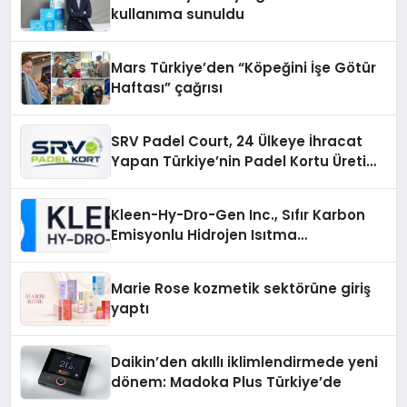
kullanıma sunuldu
Mars Türkiye’den “Köpeğini İşe Götür
Haftası” çağrısı
SRV Padel Court, 24 Ülkeye İhracat
Yapan Türkiye’nin Padel Kortu Üretim
Gücü
Kleen-Hy-Dro-Gen Inc., Sıfır Karbon
Emisyonlu Hidrojen Isıtma
Teknolojisinde ISO ve TSSA
Düzenleyici Onaylarını Aldı
Marie Rose kozmetik sektörüne giriş
yaptı
Daikin’den akıllı iklimlendirmede yeni
dönem: Madoka Plus Türkiye’de