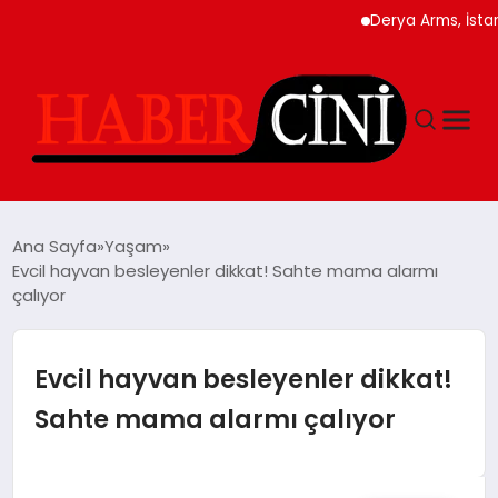
Derya Arms, İstanbul P
ANASAYFA
Ana Sayfa
Yaşam
Evcil hayvan besleyenler dikkat! Sahte mama alarmı
çalıyor
YAŞAM
GÜNCEL
Evcil hayvan besleyenler dikkat!
Sahte mama alarmı çalıyor
TEKNOLOJI