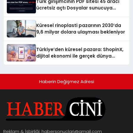
Türk girişimcinin PDF sitesi 45 aracı
ücretsiz açtı Dosyalar sunucuya
gitmiyor
Küresel rinoplasti pazarının 2030’da
9,6 milyar dolara ulaşması bekleniyor
Türkiye’den küresel pazara: ShopinX,
dijital ekonomi ile gerçek dünya
alışverişini bir araya getirmeyi
hedefliyor
Haberin Değişmez Adresi
Reklam & İşbirliği:
habersonuclari@gmail.com