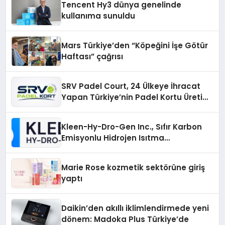
Tencent Hy3 dünya genelinde
kullanıma sunuldu
Mars Türkiye’den “Köpeğini İşe Götür
Haftası” çağrısı
SRV Padel Court, 24 Ülkeye İhracat
Yapan Türkiye’nin Padel Kortu Üretim
Gücü
Kleen-Hy-Dro-Gen Inc., Sıfır Karbon
Emisyonlu Hidrojen Isıtma
Teknolojisinde ISO ve TSSA
Düzenleyici Onaylarını Aldı
Marie Rose kozmetik sektörüne giriş
yaptı
Daikin’den akıllı iklimlendirmede yeni
dönem: Madoka Plus Türkiye’de