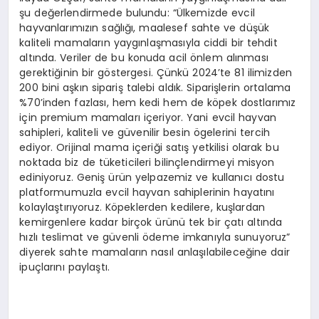
şu değerlendirmede bulundu: “Ülkemizde evcil
hayvanlarımızın sağlığı, maalesef sahte ve düşük
kaliteli mamaların yaygınlaşmasıyla ciddi bir tehdit
altında. Veriler de bu konuda acil önlem alınması
gerektiğinin bir göstergesi. Çünkü 2024’te 81 ilimizden
200 bini aşkın sipariş talebi aldık. Siparişlerin ortalama
%70’inden fazlası, hem kedi hem de köpek dostlarımız
için premium mamaları içeriyor. Yani evcil hayvan
sahipleri, kaliteli ve güvenilir besin ögelerini tercih
ediyor. Orijinal mama içeriği satış yetkilisi olarak bu
noktada biz de tüketicileri bilinçlendirmeyi misyon
ediniyoruz. Geniş ürün yelpazemiz ve kullanıcı dostu
platformumuzla evcil hayvan sahiplerinin hayatını
kolaylaştırıyoruz. Köpeklerden kedilere, kuşlardan
kemirgenlere kadar birçok ürünü tek bir çatı altında
hızlı teslimat ve güvenli ödeme imkanıyla sunuyoruz”
diyerek sahte mamaların nasıl anlaşılabileceğine dair
ipuçlarını paylaştı.