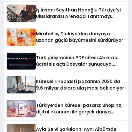
İş İnsanı Seyithan Hanoğlu Türkiye’yi
Uluslararası Arenada Tanıtmayı
Hedefliyor
Mirabellix, Türkiye’den dünyaya
uzanan güçlü büyümesini sürdürüyor
Türk girişimcinin PDF sitesi 45 aracı
ücretsiz açtı Dosyalar sunucuya
gitmiyor
Küresel rinoplasti pazarının 2030’da
9,6 milyar dolara ulaşması bekleniyor
Türkiye’den küresel pazara: ShopinX,
dijital ekonomi ile gerçek dünya
alışverişini bir araya getirmeyi
hedefliyor
Ayla Selvi Şarkılarını Aynı Albümde