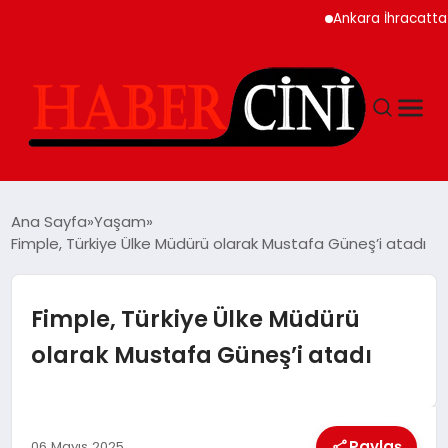
Ankara İhracatta Rekor
ANASAYFA
Ana Sayfa
Yaşam
Fimple, Türkiye Ülke Müdürü olarak Mustafa Güneş’i atadı
YAŞAM
Fimple, Türkiye Ülke Müdürü
GÜNCEL
olarak Mustafa Güneş’i atadı
TEKNOLOJI
Paylaş
06 Mayıs 2025