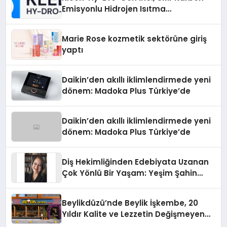
Emisyonlu Hidrojen Isıtma
Teknolojisinde ISO ve TSSA
Düzenleyici Onaylarını Aldı
Marie Rose kozmetik sektörüne giriş
yaptı
Daikin’den akıllı iklimlendirmede yeni
dönem: Madoka Plus Türkiye’de
Daikin’den akıllı iklimlendirmede yeni
dönem: Madoka Plus Türkiye’de
Diş Hekimliğinden Edebiyata Uzanan
Çok Yönlü Bir Yaşam: Yeşim Şahin
Yaman
Beylikdüzü’nde Beylik İşkembe, 20
Yıldır Kalite ve Lezzetin Değişmeyen
Adresi