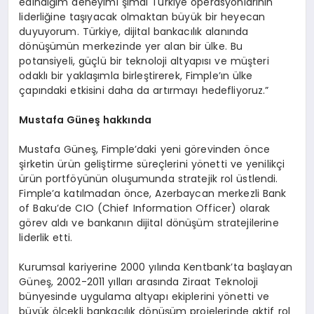
edindiğim deneyimi şimdi Türkiye operasyonlarının
liderliğine taşıyacak olmaktan büyük bir heyecan
duyuyorum. Türkiye, dijital bankacılık alanında
dönüşümün merkezinde yer alan bir ülke. Bu
potansiyeli, güçlü bir teknoloji altyapısı ve müşteri
odaklı bir yaklaşımla birleştirerek, Fimple’ın ülke
çapındaki etkisini daha da artırmayı hedefliyoruz.”
Mustafa Güneş hakkında
Mustafa Güneş, Fimple’daki yeni görevinden önce
şirketin ürün geliştirme süreçlerini yönetti ve yenilikçi
ürün portföyünün oluşumunda stratejik rol üstlendi.
Fimple’a katılmadan önce, Azerbaycan merkezli Bank
of Baku’de CIO (Chief Information Officer) olarak
görev aldı ve bankanın dijital dönüşüm stratejilerine
liderlik etti.
Kurumsal kariyerine 2000 yılında Kentbank’ta başlayan
Güneş, 2002-2011 yılları arasında Ziraat Teknoloji
bünyesinde uygulama altyapı ekiplerini yönetti ve
büyük ölçekli bankacılık dönüşüm projelerinde aktif rol