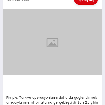
MAGAZIN
GENEL
EKONOMI
YEREL HABERLER
GÜNDEM
Fimple, Türkiye operasyonlarını daha da güçlendirmek
amacıyla önemli bir atama gerçekleştirdi. Son 2,5 yıldır