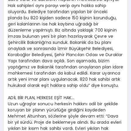
Hak sahipleri aynı parayı verip aynı hakka sahip
oluyordu. Belediye tarafından yapılan bir önceki
planda bu 820 kişiden sadece 150 kişinin korunduğu,
geri kalanlarının ise hak kaybına uğradığı bir
düzenleme yapılmıştı. Biz altında yaklaşık 700 kişinin
imzası bulunan yeni bir plan hazırlayarak Çevre ve
Şehircilik Bakanlığı’na sunduk. Bakanlık da bu planı
onayladı ve sonrasında İzmir Büyükşehir Belediyesi,
Karabağlar Belediyesi, Şehir Plancıları Odası ve Duraklar
Yapı tarafından dava açıldı. Son aşamada, bizim
yaptığımız ve Bakanlık tarafından onaylanan plan idare
mahkemesi tarafından da kabul edildi. Karar uyarınca
artık yeni imar planı uygulanacak. 820 hak sahibi artık
hukuksal olarak eşit haklara sahip oldu” diye konuştu.
ADİL BİR PLAN, HERKESE EŞİT HAK…
Uzun uğraşlar sonucu herkesin hakkını adil bir şekilde
koruyan bir planın yürürlüğe girdiğini kaydeden
Mehmet Altunhan, sözlerine şöyle devam etti: “Dava
bir yıl sürdü. Proje de beklemeye alındı. Bu arada evleri
yıkılan bir kısım hak sahibi vardı. Evleri yıkılan hak