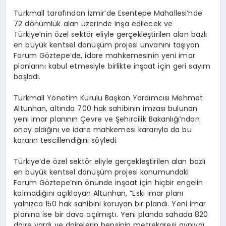
Turkmall tarafından İzmir’de Esentepe Mahallesi’nde
72 dönümlük alan üzerinde inşa edilecek ve
Türkiye’nin özel sektör eliyle gerçekleştirilen alan bazlı
en büyük kentsel dönüşüm projesi unvanını taşıyan
Forum Göztepe’de, idare mahkemesinin yeni imar
planlarını kabul etmesiyle birlikte inşaat için geri sayım
başladı.
Turkmall Yönetim Kurulu Başkan Yardımcısı Mehmet
Altunhan, altında 700 hak sahibinin imzası bulunan
yeni imar planının Çevre ve Şehircilik Bakanlığı’ndan
onay aldığını ve idare mahkemesi kararıyla da bu
kararın tescillendiğini söyledi.
Türkiye’de özel sektör eliyle gerçekleştirilen alan bazlı
en büyük kentsel dönüşüm projesi konumundaki
Forum Göztepe’nin önünde inşaat için hiçbir engelin
kalmadığını açıklayan Altunhan, “Eski imar planı
yalnızca 150 hak sahibini koruyan bir plandı. Yeni imar
planına ise bir dava açılmıştı. Yeni planda sahada 820
daire vardı ve dairelerin hepsinin metrekaresi aynıydı.