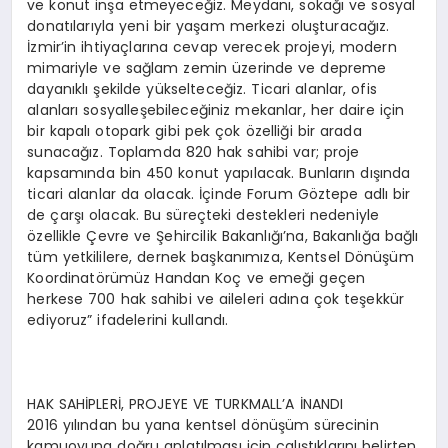
ve konut inşa etmeyeceğiz. Meydanı, sokağı ve sosyal
donatılarıyla yeni bir yaşam merkezi oluşturacağız.
İzmir’in ihtiyaçlarına cevap verecek projeyi, modern
mimariyle ve sağlam zemin üzerinde ve depreme
dayanıklı şekilde yükselteceğiz. Ticari alanlar, ofis
alanları sosyalleşebileceğiniz mekanlar, her daire için
bir kapalı otopark gibi pek çok özelliği bir arada
sunacağız. Toplamda 820 hak sahibi var; proje
kapsamında bin 450 konut yapılacak. Bunların dışında
ticari alanlar da olacak. İçinde Forum Göztepe adlı bir
de çarşı olacak. Bu süreçteki destekleri nedeniyle
özellikle Çevre ve Şehircilik Bakanlığı’na, Bakanlığa bağlı
tüm yetkililere, dernek başkanımıza, Kentsel Dönüşüm
Koordinatörümüz Handan Koç ve emeği geçen
herkese 700 hak sahibi ve aileleri adına çok teşekkür
ediyoruz” ifadelerini kullandı.
HAK SAHİPLERİ, PROJEYE VE TURKMALL’A İNANDI
2016 yılından bu yana kentsel dönüşüm sürecinin
kamuoyuna doğru anlatılması için çalıştıklarını belirten