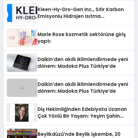
Kleen-Hy-Dro-Gen Inc., Sıfır Karbon
Emisyonlu Hidrojen Isıtma
Teknolojisinde ISO ve TSSA
Düzenleyici Onaylarını Aldı
Marie Rose kozmetik sektörüne giriş
yaptı
Daikin’den akıllı iklimlendirmede yeni
dönem: Madoka Plus Türkiye’de
Daikin’den akıllı iklimlendirmede yeni
dönem: Madoka Plus Türkiye’de
Diş Hekimliğinden Edebiyata Uzanan
Çok Yönlü Bir Yaşam: Yeşim Şahin
Yaman
Beylikdüzü’nde Beylik İşkembe, 20