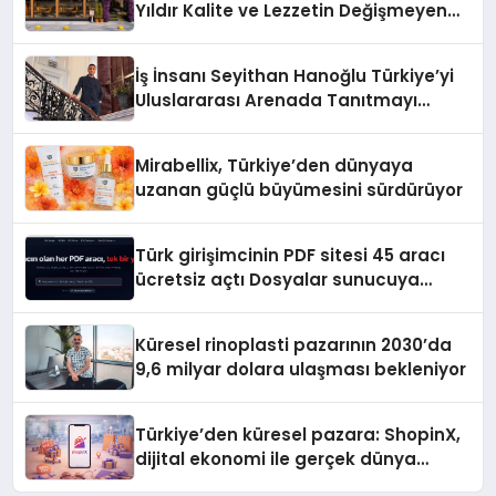
Yıldır Kalite ve Lezzetin Değişmeyen
Adresi
İş İnsanı Seyithan Hanoğlu Türkiye’yi
Uluslararası Arenada Tanıtmayı
Hedefliyor
Mirabellix, Türkiye’den dünyaya
uzanan güçlü büyümesini sürdürüyor
Türk girişimcinin PDF sitesi 45 aracı
ücretsiz açtı Dosyalar sunucuya
gitmiyor
Küresel rinoplasti pazarının 2030’da
9,6 milyar dolara ulaşması bekleniyor
Türkiye’den küresel pazara: ShopinX,
dijital ekonomi ile gerçek dünya
alışverişini bir araya getirmeyi