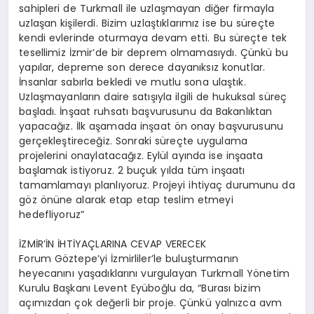
sahipleri de Turkmall ile uzlaşmayan diğer firmayla
uzlaşan kişilerdi. Bizim uzlaştıklarımız ise bu süreçte
kendi evlerinde oturmaya devam etti. Bu süreçte tek
tesellimiz İzmir’de bir deprem olmamasıydı. Çünkü bu
yapılar, depreme son derece dayanıksız konutlar.
İnsanlar sabırla bekledi ve mutlu sona ulaştık.
Uzlaşmayanların daire satışıyla ilgili de hukuksal süreç
başladı. İnşaat ruhsatı başvurusunu da Bakanlıktan
yapacağız. İlk aşamada inşaat ön onay başvurusunu
gerçekleştireceğiz. Sonraki süreçte uygulama
projelerini onaylatacağız. Eylül ayında ise inşaata
başlamak istiyoruz. 2 buçuk yılda tüm inşaatı
tamamlamayı planlıyoruz. Projeyi ihtiyaç durumunu da
göz önüne alarak etap etap teslim etmeyi
hedefliyoruz”
İZMİR’İN İHTİYAÇLARINA CEVAP VERECEK
Forum Göztepe’yi İzmirliler’le buluşturmanın
heyecanını yaşadıklarını vurgulayan Turkmall Yönetim
Kurulu Başkanı Levent Eyüboğlu da, “Burası bizim
açımızdan çok değerli bir proje. Çünkü yalnızca avm