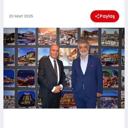
MAGAZIN
Paylaş
20 Mart 2025
GENEL
EKONOMI
YEREL HABERLER
GÜNDEM