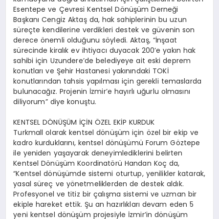
Esentepe ve Çevresi Kentsel Dönüşüm Derneği
Başkanı Cengiz Aktaş da, hak sahiplerinin bu uzun
süreçte kendilerine verdikleri destek ve güvenin son
derece önemli olduğunu söyledi. Aktaş, “İnşaat
sürecinde kiralık ev ihtiyacı duyacak 200’e yakın hak
sahibi için Uzundere’de belediyeye ait eski deprem
konutları ve Şehir Hastanesi yakınındaki TOKİ
konutlarından tahsis yapılması için gerekli temaslarda
bulunacağız. Projenin İzmir’e hayırlı uğurlu olmasını
diliyorum” diye konuştu.
KENTSEL DÖNÜŞÜM İÇİN ÖZEL EKİP KURDUK
Turkmall olarak kentsel dönüşüm için özel bir ekip ve
kadro kurduklarını, kentsel dönüşümü Forum Göztepe
ile yeniden yaşayarak deneyimlediklerini belirten
Kentsel Dönüşüm Koordinatörü Handan Koç da,
“Kentsel dönüşümde sistemi oturtup, yenilikler katarak,
yasal süreç ve yönetmeliklerden de destek aldık.
Profesyonel ve titiz bir çalışma sistemi ve uzman bir
ekiple hareket ettik. Şu an hazırlıkları devam eden 5
yeni kentsel dönüşüm projesiyle İzmir’in dönüşüm