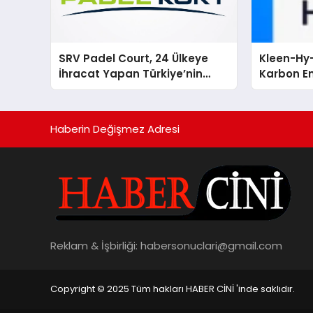
SRV Padel Court, 24 Ülkeye
Kleen-Hy-
İhracat Yapan Türkiye’nin
Karbon Em
Padel Kortu Üretim Gücü
Isıtma Te
TSSA Düze
Aldı
Haberin Değişmez Adresi
Reklam & İşbirliği:
habersonuclari@gmail.com
Copyright © 2025 Tüm hakları HABER CİNİ 'inde saklıdır.