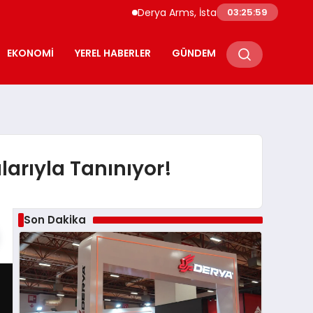
Derya Arms, İstanbul Prohunt 2026’da yeni 
03:26:00
EKONOMI
YEREL HABERLER
GÜNDEM
arıyla Tanınıyor!
Son Dakika