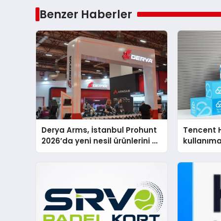
Benzer Haberler
Derya Arms, İstanbul Prohunt
Tencent 
2026’da yeni nesil ürünlerini ve
kullanım
global marka vizyonunu
sergiledi