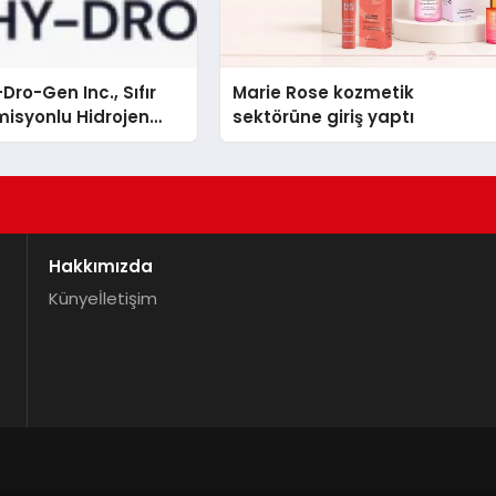
Dro-Gen Inc., Sıfır
Marie Rose kozmetik
isyonlu Hidrojen
sektörüne giriş yaptı
knolojisinde ISO ve
nleyici Onaylarını
Hakkımızda
Künye
İletişim