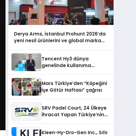
Derya Arms, İstanbul Prohunt 2026’da
yeni nesil ürünlerini ve global marka
vizyonunu sergiledi
Tencent Hy3 dünya
genelinde kullanıma
sunuldu
Mars Türkiye’den “Köpeğini
İşe Götür Haftası” çağrısı
SRV Padel Court, 24 Ülkeye
İhracat Yapan Türkiye’nin
Padel Kortu Üretim Gücü
Kleen-Hy-Dro-Gen Inc., Sıfır