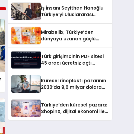
İş İnsanı Seyithan Hanoğlu
Türkiye’yi Uluslararası
Arenada Tanıtmayı
Hedefliyor
Mirabellix, Türkiye’den
dünyaya uzanan güçlü
büyümesini sürdürüyor
Türk girişimcinin PDF sitesi
45 aracı ücretsiz açtı
Dosyalar sunucuya gitmiyor
e
Küresel rinoplasti pazarının
2030’da 9,6 milyar dolara
ulaşması bekleniyor
Türkiye’den küresel pazara:
ShopinX, dijital ekonomi ile
gerçek dünya alışverişini bir
araya getirmeyi hedefliyor