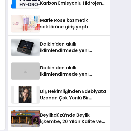
Karbon Emisyonlu Hidrojen
Isıtma Teknolojisinde ISO ve
TSSA Düzenleyici Onaylarını
Marie Rose kozmetik
Aldı
sektörüne giriş yaptı
Daikin’den akıllı
iklimlendirmede yeni
dönem: Madoka Plus
Türkiye’de
Daikin’den akıllı
iklimlendirmede yeni
dönem: Madoka Plus
Türkiye’de
Diş Hekimliğinden Edebiyata
Uzanan Çok Yönlü Bir
Yaşam: Yeşim Şahin Yaman
Beylikdüzü’nde Beylik
İşkembe, 20 Yıldır Kalite ve
Lezzetin Değişmeyen Adresi