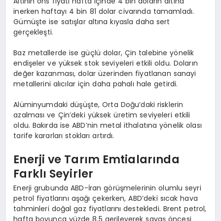
Altının ons fiyatı hafta içinde 4 bin doların altına
inerken haftayı 4 bin 81 dolar civarında tamamladı.
Gümüşte ise satışlar altına kıyasla daha sert
gerçekleşti.
Baz metallerde ise güçlü dolar, Çin talebine yönelik
endişeler ve yüksek stok seviyeleri etkili oldu. Doların
değer kazanması, dolar üzerinden fiyatlanan sanayi
metallerini alıcılar için daha pahalı hale getirdi.
Alüminyumdaki düşüşte, Orta Doğu’daki risklerin
azalması ve Çin’deki yüksek üretim seviyeleri etkili
oldu. Bakırda ise ABD’nin metal ithalatına yönelik olası
tarife kararları stokları artırdı.
Enerji ve Tarım Emtialarında
Farklı Seyirler
Enerji grubunda ABD-İran görüşmelerinin olumlu seyri
petrol fiyatlarını aşağı çekerken, ABD’deki sıcak hava
tahminleri doğal gaz fiyatlarını destekledi. Brent petrol,
hafta boyunca yüzde 8,5 gerileyerek savaş öncesi