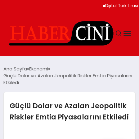
Dijital Türk Lirası Proj
ANASAYFA
Ana Sayfa
Ekonomi
Güçlü Dolar ve Azalan Jeopolitik Riskler Emtia Piyasalarını
Etkiledi
YAŞAM
GÜNCEL
Güçlü Dolar ve Azalan Jeopolitik
Riskler Emtia Piyasalarını Etkiledi
TEKNOLOJI