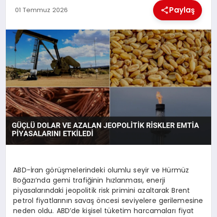
MAGAZIN
Paylaş
01 Temmuz 2026
GENEL
EKONOMI
YEREL HABERLER
GÜNDEM
ABD-İran görüşmelerindeki olumlu seyir ve Hürmüz
Boğazı’nda gemi trafiğinin hızlanması, enerji
piyasalarındaki jeopolitik risk primini azaltarak Brent
petrol fiyatlarının savaş öncesi seviyelere gerilemesine
neden oldu. ABD’de kişisel tüketim harcamaları fiyat