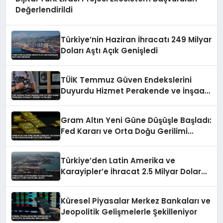
Değerlendirildi
Türkiye’nin Haziran İhracatı 249 Milyar
Doları Aştı Açık Genişledi
TÜİK Temmuz Güven Endekslerini
Duyurdu Hizmet Perakende ve İnşaat
Verileri Yayınlandı
Gram Altın Yeni Güne Düşüşle Başladı:
Fed Kararı ve Orta Doğu Gerilimi
Fiyatları Etkiledi
Türkiye’den Latin Amerika ve
Karayipler’e İhracat 2.5 Milyar Dolara
Ulaştı
Küresel Piyasalar Merkez Bankaları ve
Jeopolitik Gelişmelerle Şekilleniyor