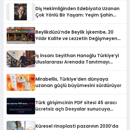
Diş Hekimliğinden Edebiyata Uzanan
Çok Yönlü Bir Yaşam: Yeşim Şahin
Yaman
Beylikdüzü’nde Beylik İşkembe, 20
Yıldır Kalite ve Lezzetin Değişmeyen
Adresi
İş İnsanı Seyithan Hanoğlu Türkiye’yi
Uluslararası Arenada Tanıtmayı
Hedefliyor
Mirabellix, Türkiye’den dünyaya
uzanan güçlü büyümesini sürdürüyor
Türk girişimcinin PDF sitesi 45 aracı
ücretsiz açtı Dosyalar sunucuya
gitmiyor
Küresel rinoplasti pazarının 2030’da