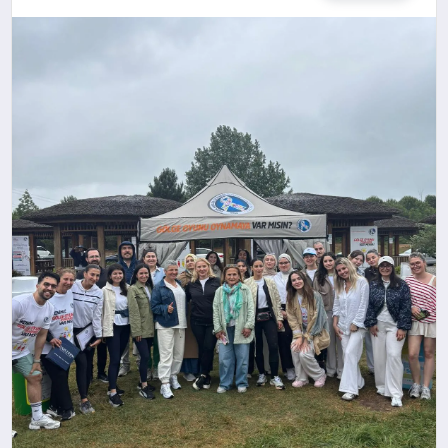
MAGAZIN
GENEL
EKONOMI
YEREL HABERLER
GÜNDEM