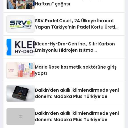
Haftası” çağrısı
SRV Padel Court, 24 Ülkeye İhracat
Yapan Türkiye’nin Padel Kortu Üretim
Gücü
Kleen-Hy-Dro-Gen Inc., Sıfır Karbon
Emisyonlu Hidrojen Isıtma
Teknolojisinde ISO ve TSSA
Düzenleyici Onaylarını Aldı
Marie Rose kozmetik sektörüne giriş
yaptı
Daikin’den akıllı iklimlendirmede yeni
dönem: Madoka Plus Türkiye’de
Daikin’den akıllı iklimlendirmede yeni
dönem: Madoka Plus Türkiye’de