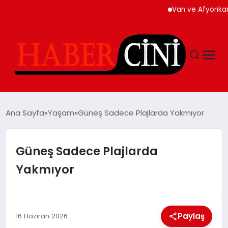
Van ve Afyonkarahisar’d
ANASAYFA
Ana Sayfa
Yaşam
Güneş Sadece Plajlarda Yakmıyor
YAŞAM
Güneş Sadece Plajlarda
Yakmıyor
GÜNCEL
TEKNOLOJI
Paylaş
16 Haziran 2026