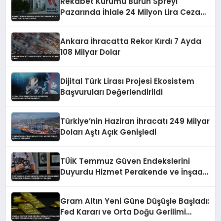
Rekabet Kurumu Burun Spreyi
Pazarında İhlale 24 Milyon Lira Ceza
Verdi
Ankara İhracatta Rekor Kırdı 7 Ayda
108 Milyar Dolar
Dijital Türk Lirası Projesi Ekosistem
Başvuruları Değerlendirildi
Türkiye’nin Haziran İhracatı 249 Milyar
Doları Aştı Açık Genişledi
TÜİK Temmuz Güven Endekslerini
Duyurdu Hizmet Perakende ve İnşaat
Verileri Yayınlandı
Gram Altın Yeni Güne Düşüşle Başladı:
Fed Kararı ve Orta Doğu Gerilimi