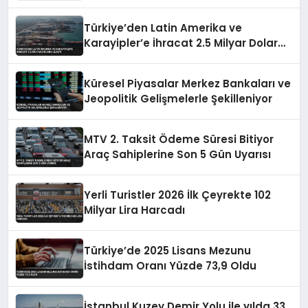
Fiyatları Etkiledi
Türkiye’den Latin Amerika ve
Karayipler’e İhracat 2.5 Milyar Dolara
Ulaştı
Küresel Piyasalar Merkez Bankaları ve
Jeopolitik Gelişmelerle Şekilleniyor
MTV 2. Taksit Ödeme Süresi Bitiyor
Araç Sahiplerine Son 5 Gün Uyarısı
Yerli Turistler 2026 İlk Çeyrekte 102
Milyar Lira Harcadı
Türkiye’de 2025 Lisans Mezunu
İstihdam Oranı Yüzde 73,9 Oldu
İstanbul Kuzey Demir Yolu ile yılda 33