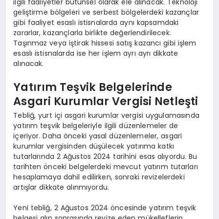
ilgili faaliyetler bütünsel olarak ele alınacak. Teknoloji
geliştirme bölgeleri ve serbest bölgelerdeki kazançlar
gibi faaliyet esaslı istisnalarda aynı kapsamdaki
zararlar, kazançlarla birlikte değerlendirilecek.
Taşınmaz veya iştirak hissesi satış kazancı gibi işlem
esaslı istisnalarda ise her işlem ayrı ayrı dikkate
alınacak.
Yatırım Teşvik Belgelerinde
Asgari Kurumlar Vergisi Netleşti
Tebliğ, yurt içi asgari kurumlar vergisi uygulamasında
yatırım teşvik belgeleriyle ilgili düzenlemeler de
içeriyor. Daha önceki yasal düzenlemeler, asgari
kurumlar vergisinden düşülecek yatırıma katkı
tutarlarında 2 Ağustos 2024 tarihini esas alıyordu. Bu
tarihten önceki belgelerdeki mevcut yatırım tutarları
hesaplamaya dahil edilirken, sonraki revizelerdeki
artışlar dikkate alınmıyordu.
Yeni tebliğ, 2 Ağustos 2024 öncesinde yatırım teşvik
belgesi alıp sonrasında revize eden mükelleflerin