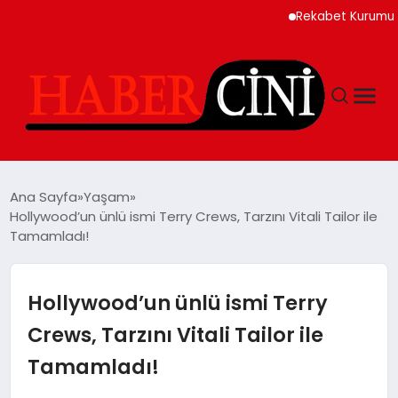
Rekabet Kurumu Burun S
ANASAYFA
Ana Sayfa
Yaşam
Hollywood’un ünlü ismi Terry Crews, Tarzını Vitali Tailor ile
Tamamladı!
YAŞAM
GÜNCEL
Hollywood’un ünlü ismi Terry
Crews, Tarzını Vitali Tailor ile
TEKNOLOJI
Tamamladı!