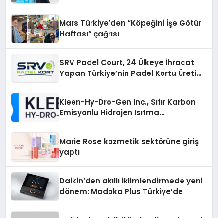
Mars Türkiye’den “Köpeğini İşe Götür
Haftası” çağrısı
SRV Padel Court, 24 Ülkeye İhracat
Yapan Türkiye’nin Padel Kortu Üretim
Gücü
Kleen-Hy-Dro-Gen Inc., Sıfır Karbon
Emisyonlu Hidrojen Isıtma
Teknolojisinde ISO ve TSSA
Düzenleyici Onaylarını Aldı
Marie Rose kozmetik sektörüne giriş
yaptı
Daikin’den akıllı iklimlendirmede yeni
dönem: Madoka Plus Türkiye’de