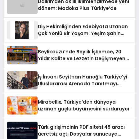
Daikin’den akıllı iklimlendirmede yeni
dönem: Madoka Plus Türkiye’de
Diş Hekimliğinden Edebiyata Uzanan
Çok Yönlü Bir Yaşam: Yeşim Şahin
Yaman
Beylikdüzü’nde Beylik İşkembe, 20
Yıldır Kalite ve Lezzetin Değişmeyen
Adresi
İş İnsanı Seyithan Hanoğlu Türkiye’yi
Uluslararası Arenada Tanıtmayı
Hedefliyor
Mirabellix, Türkiye’den dünyaya
uzanan güçlü büyümesini sürdürüyor
Türk girişimcinin PDF sitesi 45 aracı
ücretsiz açtı Dosyalar sunucuya