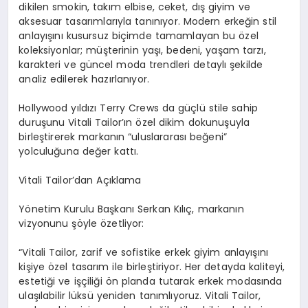
dikilen smokin, takım elbise, ceket, dış giyim ve
aksesuar tasarımlarıyla tanınıyor. Modern erkeğin stil
anlayışını kusursuz biçimde tamamlayan bu özel
koleksiyonlar; müşterinin yaşı, bedeni, yaşam tarzı,
karakteri ve güncel moda trendleri detaylı şekilde
analiz edilerek hazırlanıyor.
Hollywood yıldızı Terry
Crews
da
güçlü stile sahip
duruşunu Vitali
Tailor’ın
özel dikim dokunuşuyla
birleştirerek markanın “uluslararası beğeni”
yolculuğuna değer kattı.
Vitali
T
ailor’dan Açıklama
Yönetim Kurulu Başkanı Serkan Kılıç, markanın
vizyonunu şöyle özetliyor:
“Vitali Tailor, zarif ve sofistike erkek giyim anlayışını
kişiye özel tasarım ile birleştiriyor. Her detayda kaliteyi,
estetiği ve işçiliği ön planda tutarak erkek modasında
ulaşılabilir lüksü yeniden tanımlıyoruz. Vitali Tailor,