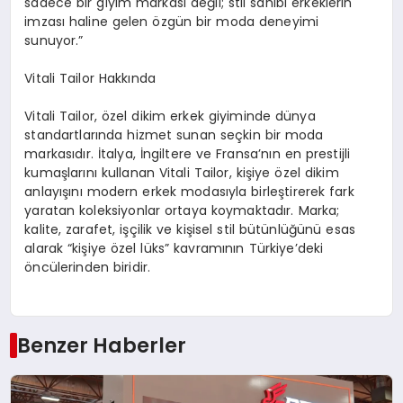
sadece bir giyim markası değil; stil sahibi erkeklerin
imzası haline gelen özgün bir moda deneyimi
sunuyor.”
Vitali
Tailor Hakkında
Vitali Tailor, özel dikim erkek giyim
in
de dünya
standartlarında hizmet sunan seçkin bir moda
markasıdır. İtalya, İngiltere ve Fransa’nın en prestijli
kumaşlarını kullanan Vitali Tailor, kişiye özel dikim
anlayışını modern erkek modasıyla birleştirerek fark
yaratan koleksiyonlar ortaya koymaktadır. Marka;
kalite, zarafet, işçilik ve kişisel stil bütünlüğünü esas
alarak “kişiye özel lüks” kavramının Türkiye’deki
öncülerinden biridir.
Benzer Haberler