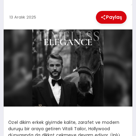
MAGAZIN
Paylaş
13 Aralık 2025
GENEL
EKONOMI
YEREL HABERLER
GÜNDEM
Özel dikim erkek giyimde kalite, zarafet ve modern
duruşu bir araya getiren Vitali Tailor, Hollywood
dünyasında da dikkat çekmeye devam ediyor. Ünlü