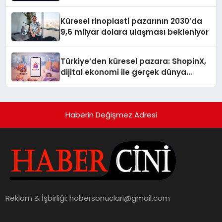
gitmiyor
Küresel rinoplasti pazarının 2030’da
9,6 milyar dolara ulaşması bekleniyor
Türkiye’den küresel pazara: ShopinX,
dijital ekonomi ile gerçek dünya
alışverişini bir araya getirmeyi
hedefliyor
Haberin Değişmez Adresi
Reklam & İşbirliği:
habersonuclari@gmail.com