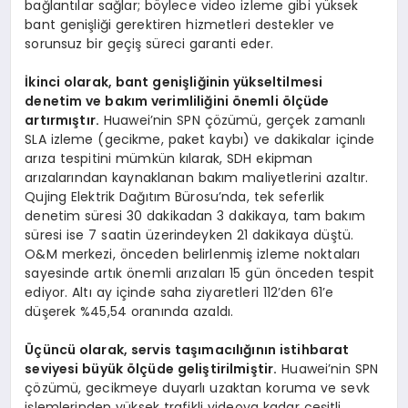
bağlantılar sağlar; böylece video izleme gibi yüksek
bant genişliği gerektiren hizmetleri destekler ve
sorunsuz bir geçiş süreci garanti eder.
İkinci olarak, bant genişliğinin yükseltilmesi
denetim ve bakım verimliliğini önemli ölçüde
artırmıştır.
Huawei’nin SPN çözümü, gerçek zamanlı
SLA izleme (gecikme, paket kaybı) ve dakikalar içinde
arıza tespitini mümkün kılarak, SDH ekipman
arızalarından kaynaklanan bakım maliyetlerini azaltır.
Qujing Elektrik Dağıtım Bürosu’nda, tek seferlik
denetim süresi 30 dakikadan 3 dakikaya, tam bakım
süresi ise 7 saatin üzerindeyken 21 dakikaya düştü.
O&M merkezi, önceden belirlenmiş izleme noktaları
sayesinde artık önemli arızaları 15 gün önceden tespit
ediyor. Altı ay içinde saha ziyaretleri 112’den 61’e
düşerek %45,54 oranında azaldı.
Üçüncü olarak, servis taşımacılığının istihbarat
seviyesi büyük ölçüde geliştirilmiştir.
Huawei’nin SPN
çözümü, gecikmeye duyarlı uzaktan koruma ve sevk
işlemlerinden yüksek trafikli videoya kadar çeşitli