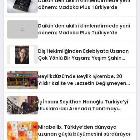
Daikin’den akıllı iklimlendirmede yeni
dönem: Madoka Plus Türkiye’de
Daikin’den akıllı iklimlendirmede yeni
dönem: Madoka Plus Türkiye’de
Diş Hekimliğinden Edebiyata Uzanan
Çok Yönlü Bir Yaşam: Yeşim Şahin
Yaman
Beylikdüzü’nde Beylik İşkembe, 20
Yıldır Kalite ve Lezzetin Değişmeyen
Adresi
İş İnsanı Seyithan Hanoğlu Türkiye’yi
Uluslararası Arenada Tanıtmayı
Hedefliyor
Mirabellix, Türkiye’den dünyaya
uzanan güçlü büyümesini sürdürüyor