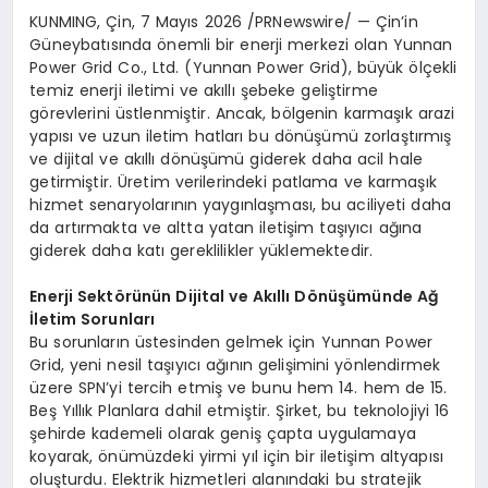
KUNMING, Çin
,
7 Mayıs 2026
/PRNewswire/ — Çin’in
Güneybatısında önemli bir enerji merkezi olan Yunnan
Power Grid Co., Ltd. (Yunnan Power Grid), büyük ölçekli
temiz enerji iletimi ve akıllı şebeke geliştirme
görevlerini üstlenmiştir. Ancak, bölgenin karmaşık arazi
yapısı ve uzun iletim hatları bu dönüşümü zorlaştırmış
ve dijital ve akıllı dönüşümü giderek daha acil hale
getirmiştir. Üretim verilerindeki patlama ve karmaşık
hizmet senaryolarının yaygınlaşması, bu aciliyeti daha
da artırmakta ve altta yatan iletişim taşıyıcı ağına
giderek daha katı gereklilikler yüklemektedir.
Enerji Sektörünün Dijital ve Akıllı Dönüşümünde Ağ
İletim Sorunları
Bu sorunların üstesinden gelmek için Yunnan Power
Grid, yeni nesil taşıyıcı ağının gelişimini yönlendirmek
üzere SPN’yi tercih etmiş ve bunu hem 14. hem de 15.
Beş Yıllık Planlara dahil etmiştir. Şirket, bu teknolojiyi 16
şehirde kademeli olarak geniş çapta uygulamaya
koyarak, önümüzdeki yirmi yıl için bir iletişim altyapısı
oluşturdu. Elektrik hizmetleri alanındaki bu stratejik