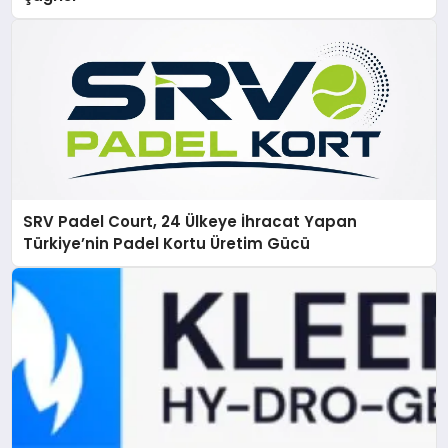
SRV Padel Court, 24 Ülkeye İhracat Yapan
Türkiye’nin Padel Kortu Üretim Gücü