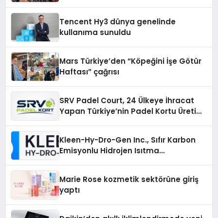
vizyonunu sergiledi
Tencent Hy3 dünya genelinde
kullanıma sunuldu
Mars Türkiye’den “Köpeğini İşe Götür
Haftası” çağrısı
SRV Padel Court, 24 Ülkeye İhracat
Yapan Türkiye’nin Padel Kortu Üretim
Gücü
Kleen-Hy-Dro-Gen Inc., Sıfır Karbon
Emisyonlu Hidrojen Isıtma
Teknolojisinde ISO ve TSSA
Düzenleyici Onaylarını Aldı
Marie Rose kozmetik sektörüne giriş
yaptı