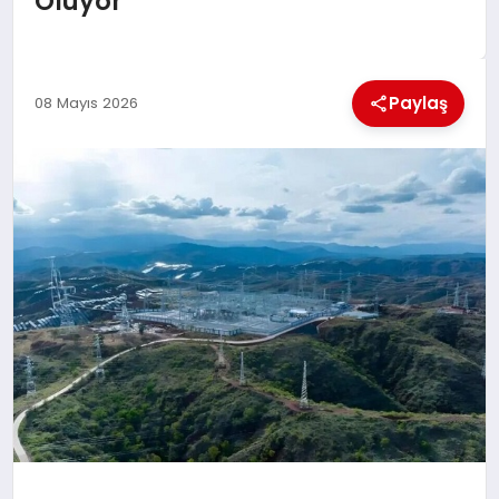
Oluyor
MAGAZIN
GENEL
Paylaş
08 Mayıs 2026
EKONOMI
YEREL HABERLER
GÜNDEM