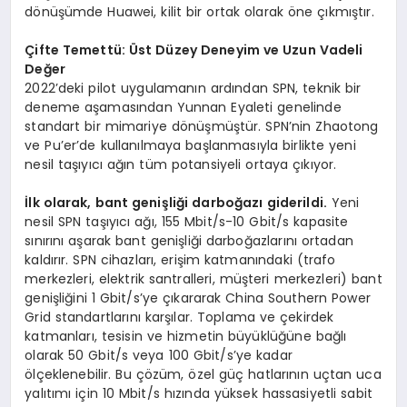
dönüşümde Huawei, kilit bir ortak olarak öne çıkmıştır.
Çifte Temettü: Üst Düzey Deneyim ve Uzun Vadeli
Değer
2022’deki pilot uygulamanın ardından SPN, teknik bir
deneme aşamasından Yunnan Eyaleti genelinde
standart bir mimariye dönüşmüştür. SPN’nin Zhaotong
ve Pu’er’de kullanılmaya başlanmasıyla birlikte yeni
nesil taşıyıcı ağın tüm potansiyeli ortaya çıkıyor.
İlk olarak, bant genişliği darboğazı giderildi.
Yeni
nesil SPN taşıyıcı ağı, 155 Mbit/s-10 Gbit/s kapasite
sınırını aşarak bant genişliği darboğazlarını ortadan
kaldırır. SPN cihazları, erişim katmanındaki (trafo
merkezleri, elektrik santralleri, müşteri merkezleri) bant
genişliğini 1 Gbit/s’ye çıkararak China Southern Power
Grid standartlarını karşılar. Toplama ve çekirdek
katmanları, tesisin ve hizmetin büyüklüğüne bağlı
olarak 50 Gbit/s veya 100 Gbit/s’ye kadar
ölçeklenebilir. Bu çözüm, özel güç hatlarının uçtan uca
yalıtımı için 10 Mbit/s hızında yüksek hassasiyetli sabit