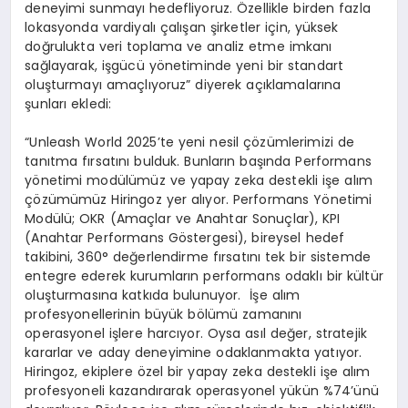
deneyimi sunmayı hedefliyoruz. Özellikle birden fazla
lokasyonda vardiyalı çalışan şirketler için, yüksek
doğrulukta veri toplama ve analiz etme imkanı
sağlayarak, işgücü yönetiminde yeni bir standart
oluşturmayı amaçlıyoruz” diyerek açıklamalarına
şunları ekledi:
“Unleash World 2025’te yeni nesil çözümlerimizi de
tanıtma fırsatını bulduk. Bunların başında Performans
yönetimi modülümüz ve yapay zeka destekli işe alım
çözümümüz Hiringoz yer alıyor. Performans Yönetimi
Modülü; OKR (Amaçlar ve Anahtar Sonuçlar), KPI
(Anahtar Performans Göstergesi), bireysel hedef
takibini, 360° değerlendirme fırsatını tek bir sistemde
entegre ederek kurumların performans odaklı bir kültür
oluşturmasına katkıda bulunuyor. İşe alım
profesyonellerinin büyük bölümü zamanını
operasyonel işlere harcıyor. Oysa asıl değer, stratejik
kararlar ve aday deneyimine odaklanmakta yatıyor.
Hiringoz, ekiplere özel bir yapay zeka destekli işe alım
profesyoneli kazandırarak operasyonel yükün %74’ünü