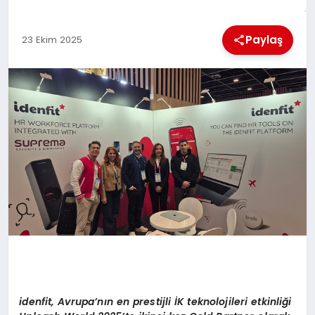
MAGAZIN
Paylaş
23 Ekim 2025
GENEL
EKONOMI
YEREL HABERLER
GÜNDEM
idenfit, Avrupa
’
nı
n en prestijli
İK teknolojileri etkinliğ
i