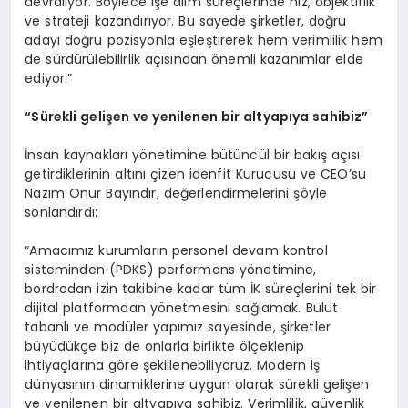
devralıyor. Böylece işe alım süreçlerinde hız, objektiflik
ve strateji kazandırıyor. Bu sayede şirketler, doğru
adayı doğru pozisyonla eşleştirerek hem verimlilik hem
de sürdürülebilirlik açısından önemli kazanımlar elde
ediyor.”
“
Sürekli gelişen ve yenilenen bir altyapıya sahibiz”
İnsan kaynakları yönetimine bütüncül bir bakış açısı
getirdiklerinin altını çizen idenfit Kurucusu ve CEO’su
Nazım Onur Bayındır, değerlendirmelerini şöyle
sonlandırdı:
“Amacımız kurumların personel devam kontrol
sisteminden (PDKS) performans yönetimine,
bordrodan izin takibine kadar tüm İK süreçlerini tek bir
dijital platformdan yönetmesini sağlamak. Bulut
tabanlı ve modüler yapımız sayesinde, şirketler
büyüdükçe biz de onlarla birlikte ölçeklenip
ihtiyaçlarına göre şekillenebiliyoruz. Modern iş
dünyasının dinamiklerine uygun olarak sürekli gelişen
ve yenilenen bir altyapıya sahibiz. Verimlilik, güvenlik