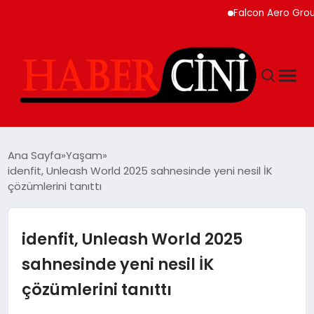
Falcon Aero Group, Küre
ANASAYFA
Ana Sayfa
Yaşam
idenfit, Unleash World 2025 sahnesinde yeni nesil İK
çözümlerini tanıttı
YAŞAM
GÜNCEL
idenfit, Unleash World 2025
sahnesinde yeni nesil İK
TEKNOLOJI
çözümlerini tanıttı