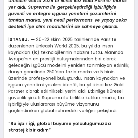
Unleash World 2025
’
te ikinci kez Gold Partner olarak
yer aldı. Suprema ile gerçekleştirdiğ
i i
şbirliğiyle
güvenli ve entegre işgücü y
ö
netimi çözümlerini
tanıtan marka, yeni nesil performans ve yapay zeka
destekli işe alım modüllerini de sahneye çıkardı.
İSTANBUL
—
20–22 Ekim 2025 tarihlerinde Paris’te
düzenlenen Unleash World 2025, bu yıl da insan
kaynakları (İK) teknolojilerinin nabzını tuttu. Alanında
Avrupa’nın en prestijli buluşmalarından biri olarak
geleceğin işgücü modelini yeniden tanımlayan etkinlik,
dünya genelinde 250’den fazla marka ve 5 binin
üzerinde profesyoneli buluşturdu. İnsan kaynakları ve
işgücü yönetimi yazılımı idenfit, bu yıl ikinci kez Gold
Partner olarak etkinlikteki yerini aldı. Etkinliğe küresel
güvenlik şirketi Suprema ile birlikte katılan marka, bu
işbirliğiyle uluslararası büyüme vizyonunu
güçlendirirken global sahnedeki varlığını pekiştirdi.
“
Bu işbirliğ
i, global b
üyüme yolculuğumuzda
stratejik bir adım”