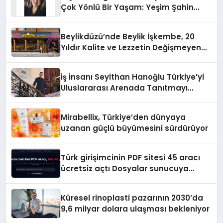
Çok Yönlü Bir Yaşam: Yeşim Şahin
Yaman
Beylikdüzü’nde Beylik İşkembe, 20
Yıldır Kalite ve Lezzetin Değişmeyen
Adresi
İş İnsanı Seyithan Hanoğlu Türkiye’yi
Uluslararası Arenada Tanıtmayı
Hedefliyor
Mirabellix, Türkiye’den dünyaya
uzanan güçlü büyümesini sürdürüyor
Türk girişimcinin PDF sitesi 45 aracı
ücretsiz açtı Dosyalar sunucuya
gitmiyor
Küresel rinoplasti pazarının 2030’da
9,6 milyar dolara ulaşması bekleniyor