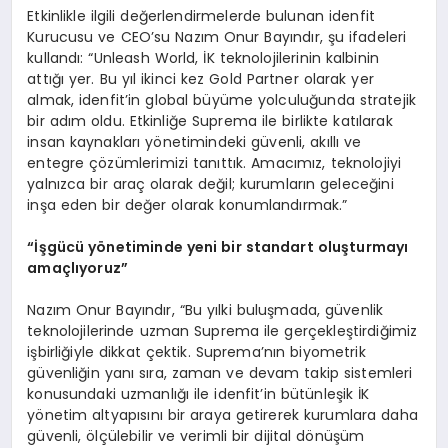
Etkinlikle ilgili değerlendirmelerde bulunan idenfit
Kurucusu ve CEO’su Nazım Onur Bayındır, şu ifadeleri
kullandı: “Unleash World, İK teknolojilerinin kalbinin
attığı yer. Bu yıl ikinci kez Gold Partner olarak yer
almak, idenfit’in global büyüme yolculuğunda stratejik
bir adım oldu. Etkinliğe Suprema ile birlikte katılarak
insan kaynakları yönetimindeki güvenli, akıllı ve
entegre çözümlerimizi tanıttık. Amacımız, teknolojiyi
yalnızca bir araç olarak değil; kurumların geleceğini
inşa eden bir değer olarak konumlandırmak.”
“İşgücü y
ö
netiminde yeni bir standart oluşturmayı
amaçlıyoruz”
Nazım Onur Bayındır, “Bu yılki buluşmada, güvenlik
teknolojilerinde uzman Suprema ile gerçekleştirdiğimiz
işbirliğiyle dikkat çektik. Suprema’nın biyometrik
güvenliğin yanı sıra, zaman ve devam takip sistemleri
konusundaki uzmanlığı ile idenfit’in bütünleşik İK
yönetim altyapısını bir araya getirerek kurumlara daha
güvenli, ölçülebilir ve verimli bir dijital dönüşüm