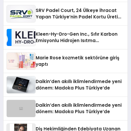
SRV Padel Court, 24 Ülkeye İhracat
Yapan Türkiye’nin Padel Kortu Üretim
Gücü
Kleen-Hy-Dro-Gen Inc., Sıfır Karbon
Emisyonlu Hidrojen Isıtma
Teknolojisinde ISO ve TSSA
Düzenleyici Onaylarını Aldı
Marie Rose kozmetik sektörüne giriş
yaptı
Daikin’den akıllı iklimlendirmede yeni
dönem: Madoka Plus Türkiye’de
Daikin’den akıllı iklimlendirmede yeni
dönem: Madoka Plus Türkiye’de
Diş Hekimliğinden Edebiyata Uzanan