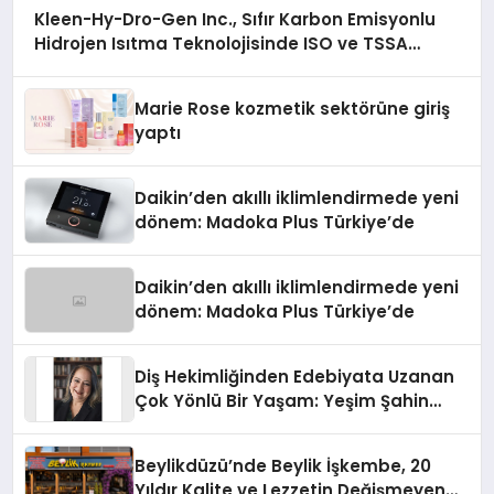
Kleen-Hy-Dro-Gen Inc., Sıfır Karbon Emisyonlu
Hidrojen Isıtma Teknolojisinde ISO ve TSSA
Düzenleyici Onaylarını Aldı
Marie Rose kozmetik sektörüne giriş
yaptı
Daikin’den akıllı iklimlendirmede yeni
dönem: Madoka Plus Türkiye’de
Daikin’den akıllı iklimlendirmede yeni
dönem: Madoka Plus Türkiye’de
Diş Hekimliğinden Edebiyata Uzanan
Çok Yönlü Bir Yaşam: Yeşim Şahin
Yaman
Beylikdüzü’nde Beylik İşkembe, 20
Yıldır Kalite ve Lezzetin Değişmeyen