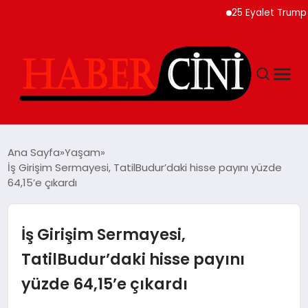
25 Eyalet Trump Yönet
ANASAYFA
Ana Sayfa
Yaşam
İş Girişim Sermayesi, TatilBudur’daki hisse payını yüzde
64,15’e çıkardı
YAŞAM
GÜNCEL
İş Girişim Sermayesi,
TatilBudur’daki hisse payını
TEKNOLOJI
yüzde 64,15’e çıkardı