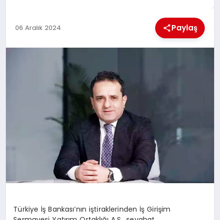
MAGAZIN
Paylaş
06 Aralık 2024
GENEL
EKONOMI
YEREL HABERLER
GÜNDEM
Türkiye İş Bankası’nın iştiraklerinden İş Girişim
Sermayesi Yatırım Ortaklığı A.Ş., seyahat