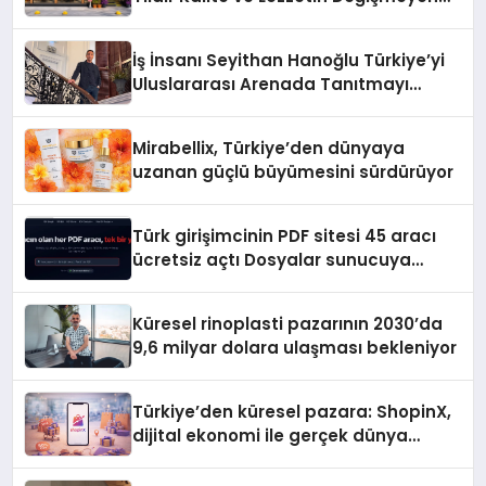
Adresi
İş İnsanı Seyithan Hanoğlu Türkiye’yi
Uluslararası Arenada Tanıtmayı
Hedefliyor
Mirabellix, Türkiye’den dünyaya
uzanan güçlü büyümesini sürdürüyor
Türk girişimcinin PDF sitesi 45 aracı
ücretsiz açtı Dosyalar sunucuya
gitmiyor
Küresel rinoplasti pazarının 2030’da
9,6 milyar dolara ulaşması bekleniyor
Türkiye’den küresel pazara: ShopinX,
dijital ekonomi ile gerçek dünya
alışverişini bir araya getirmeyi
hedefliyor