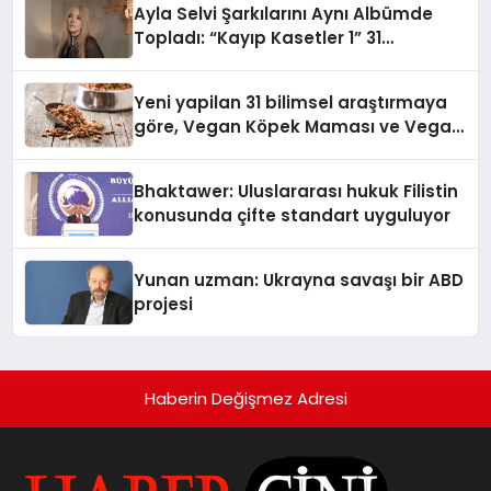
Ayla Selvi Şarkılarını Aynı Albümde
Topladı: “Kayıp Kasetler 1” 31
Temmuz’da Yayında
Yeni yapilan 31 bilimsel araştırmaya
göre, Vegan Köpek Maması ve Vegan
Kedi Mamasının İyi Sindirildiğini
Ortaya Koydu
Bhaktawer: Uluslararası hukuk Filistin
konusunda çifte standart uyguluyor
Yunan uzman: Ukrayna savaşı bir ABD
projesi
Haberin Değişmez Adresi