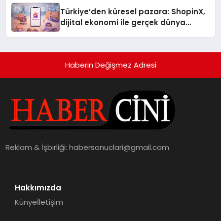
Türkiye’den küresel pazara: ShopinX,
dijital ekonomi ile gerçek dünya
alışverişini bir araya getirmeyi
hedefliyor
Haberin Değişmez Adresi
Reklam & İşbirliği:
habersonuclari@gmail.com
Hakkımızda
Künye
İletişim