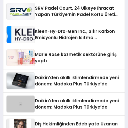
SRV Padel Court, 24 Ülkeye İhracat
Yapan Türkiye’nin Padel Kortu Üretim
Gücü
Kleen-Hy-Dro-Gen Inc., Sıfır Karbon
Emisyonlu Hidrojen Isıtma
Teknolojisinde ISO ve TSSA
Düzenleyici Onaylarını Aldı
Marie Rose kozmetik sektörüne giriş
yaptı
Daikin’den akıllı iklimlendirmede yeni
dönem: Madoka Plus Türkiye’de
Daikin’den akıllı iklimlendirmede yeni
dönem: Madoka Plus Türkiye’de
Diş Hekimliğinden Edebiyata Uzanan