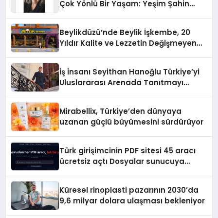
Çok Yönlü Bir Yaşam: Yeşim Şahin
Yaman
Beylikdüzü’nde Beylik İşkembe, 20
Yıldır Kalite ve Lezzetin Değişmeyen
Adresi
İş İnsanı Seyithan Hanoğlu Türkiye’yi
Uluslararası Arenada Tanıtmayı
Hedefliyor
Mirabellix, Türkiye’den dünyaya
uzanan güçlü büyümesini sürdürüyor
Türk girişimcinin PDF sitesi 45 aracı
ücretsiz açtı Dosyalar sunucuya
gitmiyor
Küresel rinoplasti pazarının 2030’da
9,6 milyar dolara ulaşması bekleniyor