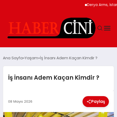
Derya Arms, İstanbul Pr
ANASAYFA
Ana Sayfa
Yaşam
İş İnsanı Adem Kaçan Kimdir ?
YAŞAM
İş İnsanı Adem Kaçan Kimdir ?
GÜNCEL
Paylaş
TEKNOLOJI
08 Mayıs 2026