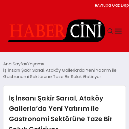
Avrupa Gaz Depoları 20
ANASAYFA
Ana Sayfa
Yaşam
İş İnsanı Şakir Sarıal, Ataköy Galleria’da Yeni Yatırım ile
Gastronomi Sektörüne Taze Bir Soluk Getiriyor
YAŞAM
GÜNCEL
İş İnsanı Şakir Sarıal, Ataköy
Galleria’da Yeni Yatırım ile
TEKNOLOJI
Gastronomi Sektörüne Taze Bir