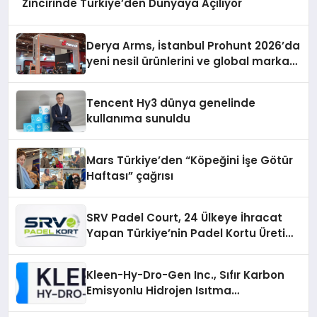
Zincirinde Türkiye’den Dünyaya Açılıyor
Derya Arms, İstanbul Prohunt 2026’da
yeni nesil ürünlerini ve global marka
vizyonunu sergiledi
Tencent Hy3 dünya genelinde
kullanıma sunuldu
Mars Türkiye’den “Köpeğini İşe Götür
Haftası” çağrısı
SRV Padel Court, 24 Ülkeye İhracat
Yapan Türkiye’nin Padel Kortu Üretim
Gücü
Kleen-Hy-Dro-Gen Inc., Sıfır Karbon
Emisyonlu Hidrojen Isıtma
Teknolojisinde ISO ve TSSA