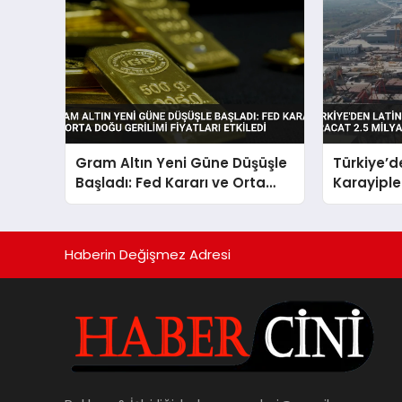
Gram Altın Yeni Güne Düşüşle
Türkiye’d
Başladı: Fed Kararı ve Orta
Karayipler
Doğu Gerilimi Fiyatları Etkiledi
Dolara Ul
Haberin Değişmez Adresi