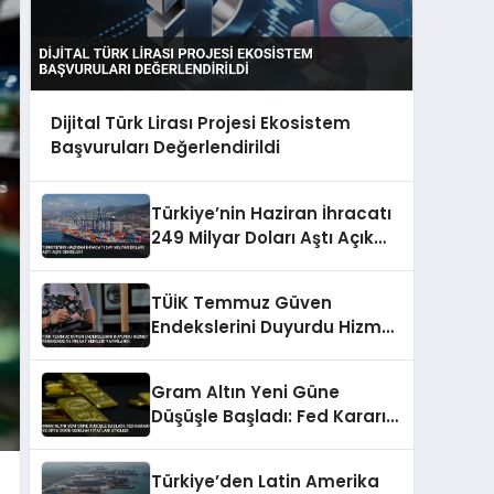
Dijital Türk Lirası Projesi Ekosistem
Başvuruları Değerlendirildi
Türkiye’nin Haziran İhracatı
249 Milyar Doları Aştı Açık
Genişledi
TÜİK Temmuz Güven
Endekslerini Duyurdu Hizmet
Perakende ve İnşaat Verileri
Yayınlandı
Gram Altın Yeni Güne
Düşüşle Başladı: Fed Kararı
ve Orta Doğu Gerilimi
Fiyatları Etkiledi
Türkiye’den Latin Amerika