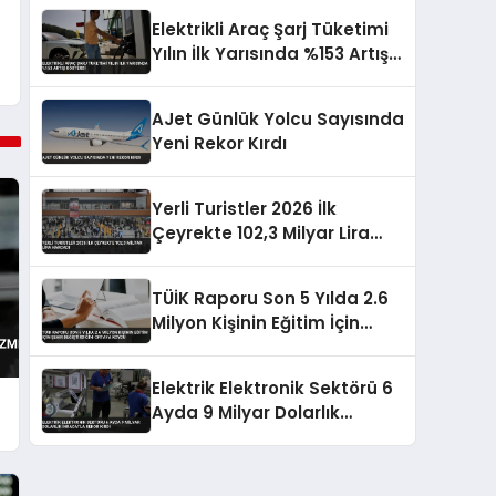
Elektrikli Araç Şarj Tüketimi
Yılın İlk Yarısında %153 Artış
Gösterdi
AJet Günlük Yolcu Sayısında
Yeni Rekor Kırdı
Yerli Turistler 2026 İlk
Çeyrekte 102,3 Milyar Lira
Harcadı
TÜİK Raporu Son 5 Yılda 2.6
Milyon Kişinin Eğitim İçin
Şehir Değiştirdiğini Ortaya
Koydu
Elektrik Elektronik Sektörü 6
Ayda 9 Milyar Dolarlık
İhracatla Rekor Kırdı