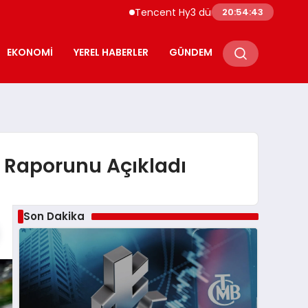
Tencent Hy3 dünya genelinde kullanıma 
20:54:44
EKONOMI
YEREL HABERLER
GÜNDEM
m Raporunu Açıkladı
Son Dakika