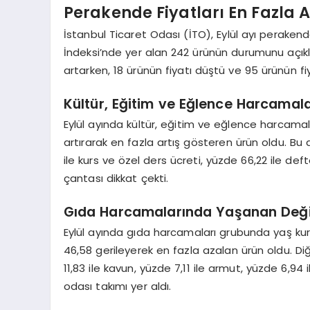
Perakende Fiyatları En Fazla A
İstanbul Ticaret Odası (İTO), Eylül ayı perakend
İndeksi’nde yer alan 242 ürünün durumunu açıkl
artarken, 18 ürünün fiyatı düştü ve 95 ürünün f
Kültür, Eğitim ve Eğlence Harcamal
Eylül ayında kültür, eğitim ve eğlence harcamal
artırarak en fazla artış gösteren ürün oldu. B
ile kurs ve özel ders ücreti, yüzde 66,22 ile deft
çantası dikkat çekti.
Gıda Harcamalarında Yaşanan Deği
Eylül ayında gıda harcamaları grubunda yaş ku
46,58 gerileyerek en fazla azalan ürün oldu. Diğ
11,83 ile kavun, yüzde 7,11 ile armut, yüzde 6,94 
odası takımı yer aldı.