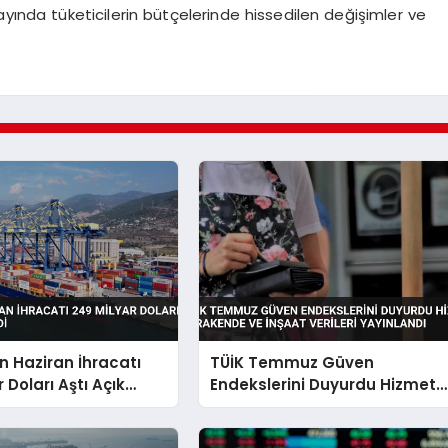
ayında tüketicilerin bütçelerinde hissedilen değişimler ve
in Haziran İhracatı
TÜİK Temmuz Güven
 Doları Aştı Açık
Endekslerini Duyurdu Hizmet
Perakende ve İnşaat Verileri
Yayınlandı