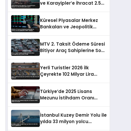
ve Karayipler’e İhracat 2.5
Milyar Dolara Ulaştı
Küresel Piyasalar Merkez
Bankaları ve Jeopolitik
Gelişmelerle Şekilleniyor
MTV 2. Taksit Ödeme Süresi
Bitiyor Araç Sahiplerine Son
5 Gün Uyarısı
Yerli Turistler 2026 İlk
Çeyrekte 102 Milyar Lira
Harcadı
Türkiye’de 2025 Lisans
Mezunu İstihdam Oranı
Yüzde 73,9 Oldu
İstanbul Kuzey Demir Yolu ile
yılda 33 milyon yolcu
taşınacak