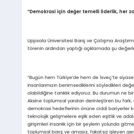
“Demokrasi için değer temelli liderlik, her
Uppsala Üniversitesi Barış ve Çatışma Araştır
törenin ardından yaptığı açıklamada şu değerl
“Bugün hem Türkiye’de hem de İsveç’te siyaset
insanlarımızın benimsediklerini söyledikleri değe
olabildiğine tanıklık ediyoruz. Bu durumun ne bire
Aksine toplumsal yaraları derinleştiren bu fark, 
demokrasi hedeflerinin önüne ciddi bariyerler k
teknolojik gelişmelere eşlik eden eşitlik ve adale
girişimleri insanlık için bir şeylerin yolunda git
toplumsal barış ve amasız, fakatsız işleyen ger