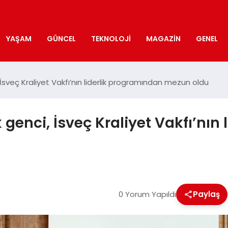
YAŞAM
GÜNCEL
TEKNOLOJI
MAGAZIN
GENEL
 İsveç Kraliyet Vakfı’nın liderlik programından mezun oldu
 genci, İsveç Kraliyet Vakfı’nın
0 Yorum Yapıldı
Paylaş