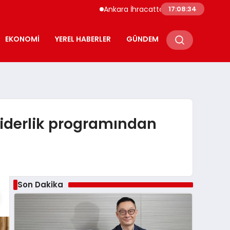
Ankara İhracatta Rekor Kırdı 7 Ayda 108 Milya
17:08:35
EKONOMI
YEREL HABERLER
GÜNDEM
 liderlik programından
Son Dakika