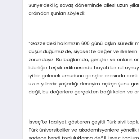
Suriye’deki iç savaş döneminde ailesi uzun yıll
ardından şunları söyledi:
“Gazze’deki halkımızın 600 günü aşkın süredir ma
düşündüğümüzde, siyasette değer ve ilkelerin 
zorundayız. Bu bağlamda, gençler ve onların önc
liderliğin teşvik edilmesinde hayati bir rol oynu
iyi bir gelecek umudunu gençler arasında canlı t
uzun yıllardır yaşadığı deneyim açıkça şunu göst
değil, bu değerlere gerçekten bağlı kalan ve onl
İsveç’te faaliyet gösteren çeşitli Türk sivil to
Türk üniversiteliler ve akademisyenlere yönelik
sadece kendi topluluklarına değil, İsveç toplu