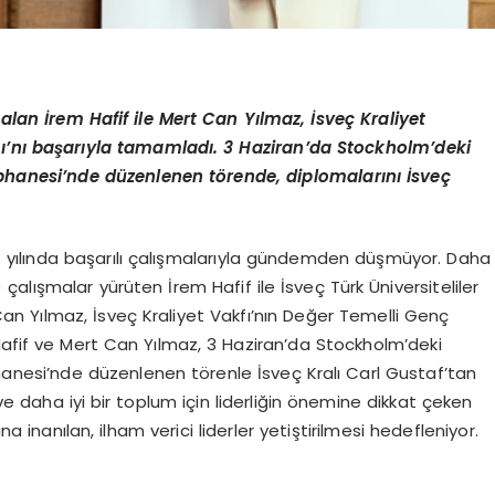
l alan İrem Hafif ile Mert Can Yılmaz, İsveç Kraliyet
mı’nı başarıyla tamamladı. 3 Haziran’da Stockholm’deki
phanesi’nde düzenlenen törende, diplomalarını İsveç
. yılında başarılı çalışmalarıyla gündemden düşmüyor. Daha
alışmalar yürüten İrem Hafif ile İsveç Türk Üniversiteliler
n Yılmaz, İsveç Kraliyet Vakfı’nın Değer Temelli Genç
Hafif ve Mert Can Yılmaz, 3 Haziran’da Stockholm’deki
anesi’nde düzenlenen törenle İsveç Kralı Carl Gustaf’tan
 ve daha iyi bir toplum için liderliğin önemine dikkat çeken
anılan, ilham verici liderler yetiştirilmesi hedefleniyor.