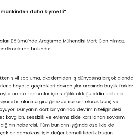
 zamankinden daha kıymetli”
maları Bölümü’nde Araştırma Mühendisi Mert Can Yılmaz,
endirmelerde bulundu:
ten sivil topluma, akademiden iş dünyasına birçok alanda
rlerle hayata geçirdikleri davranışlar arasında büyük farklar
yler ne de toplumlar için sağlıklı olduğu iddia edilebilir.
siyasetin alanına girdiğimizde ise asıl olarak barış ve
oyuyor. Dünyanın dört bir yanında devrim niteliğindeki
t kaygıları, sessizlik ve eylemsizlikle karşılanan soykırım
mediğinin habercisi. Tüm bunların ışığında özellikle de
çek bir demokrasi için değer temelli liderlik bugün