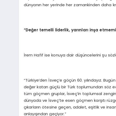
dünyanın her yerinde her zamankinden daha kıy
“Değer temelli liderlik, yarınları inşa etme
İrem Hafif ise konuya dair düşüncelerini şu sözle
“Türkiye’den İsveç’e göçün 60. yılındayız. Bugü
değer katan güçlü bir Türk toplumundan söz ed
tüm göçmen gruplar, İsveç’in toplumsal zenginl
dünyada ve İsveç’te esen göçmen karşıtı rüzgarl
çıkarların ötesine geçen, adalet, eşitlik ve insa
anlayışından geçiyor.”