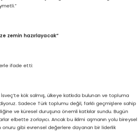
metli.”
mize zemin hazırlayacak”
rle ifade etti:
n İsveç’te kök salmış, ülkeye katkıda bulunan ve topluma
iyoruz. Sadece Türk toplumu değil, farklı geçmişlere sahip
iğine ve küresel duruşuna önemli katkılar sundu. Bugün
ar elbette zorlayıcı. Ancak bu iklimi aşmanın yolu bireysel
n onuru gibi evrensel değerlere dayanan bir liderlik