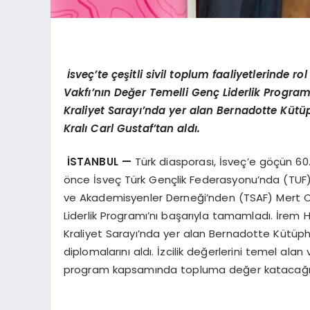
İsveç’te çeşitli sivil toplum faaliyetlerinde ro
Vakfı’nın Değer Temelli Genç Liderlik Progra
Kraliyet Sarayı’nda yer alan Bernadotte Kütü
Kralı Carl Gustaf’tan aldı.
İSTANBUL —
Türk diasporası, İsveç’e göçün 60
önce İsveç Türk Gençlik Federasyonu’nda (TUF) ç
ve Akademisyenler Derneği’nden (TSAF) Mert Ca
Liderlik Programı’nı başarıyla tamamladı. İrem 
Kraliyet Sarayı’nda yer alan Bernadotte Kütüph
diplomalarını aldı. İzcilik değerlerini temel alan
program kapsamında topluma değer katacağına in