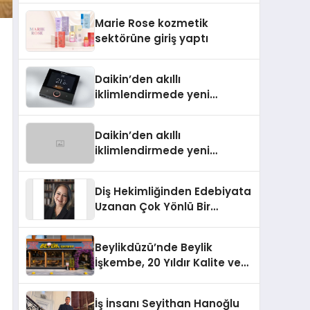
TSSA Düzenleyici Onaylarını
Marie Rose kozmetik
Aldı
sektörüne giriş yaptı
Daikin’den akıllı
iklimlendirmede yeni
dönem: Madoka Plus
Türkiye’de
Daikin’den akıllı
iklimlendirmede yeni
dönem: Madoka Plus
Türkiye’de
Diş Hekimliğinden Edebiyata
Uzanan Çok Yönlü Bir
Yaşam: Yeşim Şahin Yaman
Beylikdüzü’nde Beylik
İşkembe, 20 Yıldır Kalite ve
Lezzetin Değişmeyen Adresi
İş İnsanı Seyithan Hanoğlu