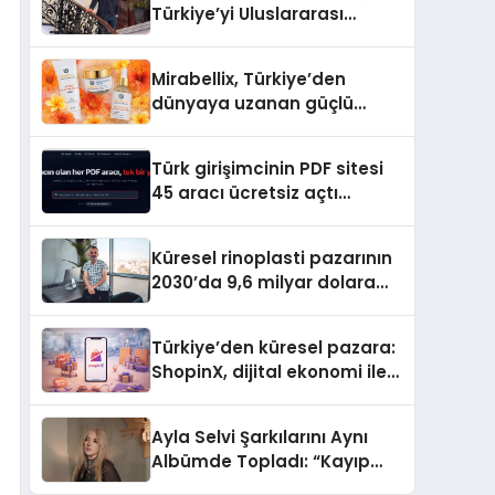
Türkiye’yi Uluslararası
Arenada Tanıtmayı
Hedefliyor
Mirabellix, Türkiye’den
dünyaya uzanan güçlü
büyümesini sürdürüyor
Türk girişimcinin PDF sitesi
45 aracı ücretsiz açtı
Dosyalar sunucuya gitmiyor
Küresel rinoplasti pazarının
2030’da 9,6 milyar dolara
ulaşması bekleniyor
Türkiye’den küresel pazara:
ShopinX, dijital ekonomi ile
gerçek dünya alışverişini bir
araya getirmeyi hedefliyor
Ayla Selvi Şarkılarını Aynı
Albümde Topladı: “Kayıp
Kasetler 1” 31 Temmuz’da