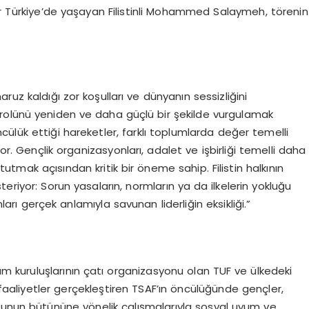
ar Türkiye’de yaşayan Filistinli Mohammed Salaymeh, törenin
ruz kaldığı zor koşulları ve dünyanın sessizliğini
rolünü yeniden ve daha güçlü bir şekilde vurgulamak
ülük ettiği hareketler, farklı toplumlarda değer temelli
yor. Gençlik organizasyonları, adalet ve işbirliği temelli daha
utmak açısından kritik bir öneme sahip. Filistin halkının
eriyor: Sorun yasaların, normların ya da ilkelerin yokluğu
arı gerçek anlamıyla savunan liderliğin eksikliği.”
plum kuruluşlarının çatı organizasyonu olan TUF ve ülkedeki
 faaliyetler gerçekleştiren TSAF’ın öncülüğünde gençler,
munun bütününe yönelik çalışmalarıyla sosyal uyum ve