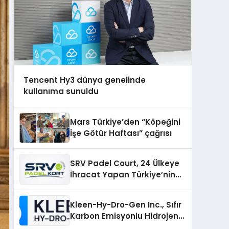
Tencent Hy3 dünya genelinde
kullanıma sunuldu
Mars Türkiye’den “Köpeğini
İşe Götür Haftası” çağrısı
SRV Padel Court, 24 Ülkeye
İhracat Yapan Türkiye’nin
Padel Kortu Üretim Gücü
Kleen-Hy-Dro-Gen Inc., Sıfır
Karbon Emisyonlu Hidrojen
Isıtma Teknolojisinde ISO ve