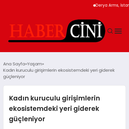
Derya Arms, İstanbul Pro
ANASAYFA
Ana Sayfa
Yaşam
Kadın kuruculu girişimlerin ekosistemdeki yeri giderek
güçleniyor
YAŞAM
GÜNCEL
Kadın kuruculu girişimlerin
ekosistemdeki yeri giderek
TEKNOLOJI
güçleniyor