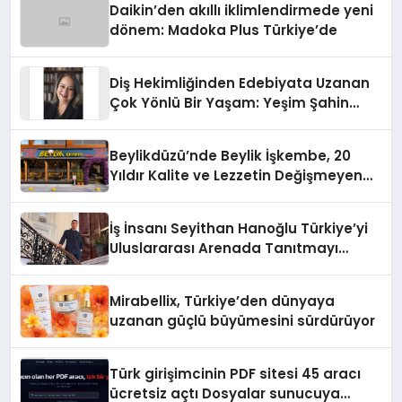
Daikin’den akıllı iklimlendirmede yeni
dönem: Madoka Plus Türkiye’de
Diş Hekimliğinden Edebiyata Uzanan
Çok Yönlü Bir Yaşam: Yeşim Şahin
Yaman
Beylikdüzü’nde Beylik İşkembe, 20
Yıldır Kalite ve Lezzetin Değişmeyen
Adresi
İş İnsanı Seyithan Hanoğlu Türkiye’yi
Uluslararası Arenada Tanıtmayı
Hedefliyor
Mirabellix, Türkiye’den dünyaya
uzanan güçlü büyümesini sürdürüyor
Türk girişimcinin PDF sitesi 45 aracı
ücretsiz açtı Dosyalar sunucuya