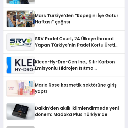
Mars Türkiye’den “Köpeğini İşe Götür
Haftası” çağrısı
SRV Padel Court, 24 Ülkeye İhracat
Yapan Türkiye’nin Padel Kortu Üretim
Gücü
Kleen-Hy-Dro-Gen Inc., Sıfır Karbon
Emisyonlu Hidrojen Isıtma
Teknolojisinde ISO ve TSSA
Düzenleyici Onaylarını Aldı
Marie Rose kozmetik sektörüne giriş
yaptı
Daikin’den akıllı iklimlendirmede yeni
dönem: Madoka Plus Türkiye’de