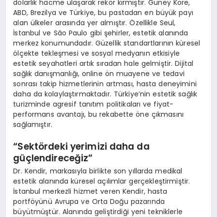
dolarlık hacme ulaşarak rekor kırmıştır. Güney Kore,
ABD, Brezilya ve Türkiye, bu pastadan en büyük payı
alan ülkeler arasında yer almıştır. Özellikle Seul,
İstanbul ve São Paulo gibi şehirler, estetik alanında
merkez konumundadır. Güzellik standartlarının küresel
ölçekte tekleşmesi ve sosyal medyanın etkisiyle
estetik seyahatleri artık sıradan hale gelmiştir. Dijital
sağlık danışmanlığı, online ön muayene ve tedavi
sonrası takip hizmetlerinin artması, hasta deneyimini
daha da kolaylaştırmaktadır. Türkiye’nin estetik sağlık
turizminde agresif tanıtım politikaları ve fiyat-
performans avantajı, bu rekabette öne çıkmasını
sağlamıştır.
“
Sekt
ö
rdeki yerimizi daha da
güçlendireceğ
iz
”
Dr. Kendir, markasıyla birlikte son yıllarda medikal
estetik alanında küresel açılımlar gerçekleştirmiştir.
İstanbul merkezli hizmet veren Kendir, hasta
portföyünü Avrupa ve Orta Doğu pazarında
büyütmüştür. Alanında geliştirdiği yeni tekniklerle