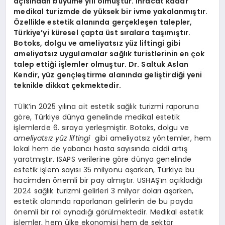
açısından büyüme yılı olmuştur. İhracat kadar
medikal turizmde de yüksek bir ivme yakalanmıştır.
Özellikle estetik alanında gerçekleşen talepler,
Türkiye’yi küresel çapta üst sıralara taşımıştır.
Botoks, dolgu ve ameliyatsız yüz liftingi gibi
ameliyatsız uygulamalar sağlık turistlerinin en çok
talep ettiğ
i i
şlemler olmuştur. Dr. Saltuk Aslan
Kendir, yüz gençleştirme alanında geliştirdiği yeni
teknikle dikkat çekmektedir.
TÜİK’in 2025 yılına ait estetik sağlık turizmi raporuna
göre, Türkiye dünya genelinde medikal estetik
işlemlerde 6. sıraya yerleşmiştir. Botoks, dolgu ve
ameliyatsız yüz liftingi
gibi ameliyatsız yöntemler, hem
lokal hem de yabancı hasta sayısında ciddi artış
yaratmıştır. ISAPS verilerine göre dünya genelinde
estetik işlem sayısı 35 milyonu aşarken, Türkiye bu
hacimden önemli bir pay almıştır. USHAŞ’ın açıkladığı
2024 sağlık turizmi gelirleri 3 milyar doları aşarken,
estetik alanında raporlanan gelirlerin de bu payda
önemli bir rol oynadığı görülmektedir. Medikal estetik
işlemler, hem ülke ekonomisi hem de sektör