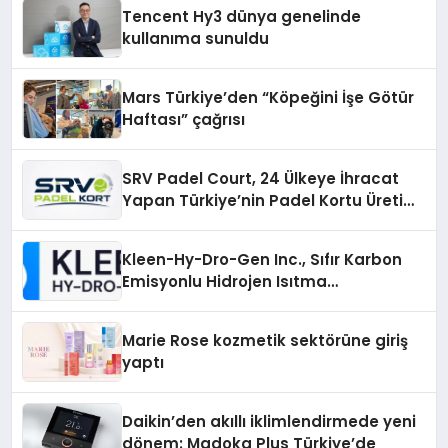
Tencent Hy3 dünya genelinde
kullanıma sunuldu
Mars Türkiye’den “Köpeğini İşe Götür
Haftası” çağrısı
SRV Padel Court, 24 Ülkeye İhracat
Yapan Türkiye’nin Padel Kortu Üretim
Gücü
Kleen-Hy-Dro-Gen Inc., Sıfır Karbon
Emisyonlu Hidrojen Isıtma
Teknolojisinde ISO ve TSSA
Düzenleyici Onaylarını Aldı
Marie Rose kozmetik sektörüne giriş
yaptı
Daikin’den akıllı iklimlendirmede yeni
dönem: Madoka Plus Türkiye’de