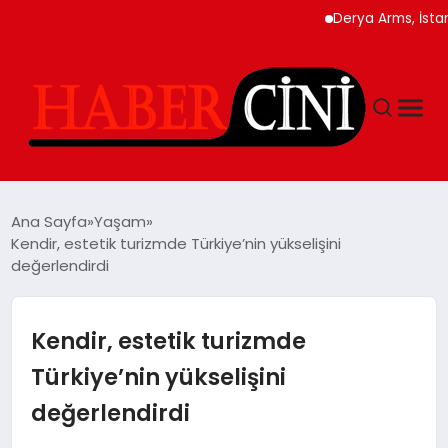
Derya Arms, İstanbul Pr
ANASAYFA
Ana Sayfa
Yaşam
Kendir, estetik turizmde Türkiye’nin yükselişini
değerlendirdi
YAŞAM
GÜNCEL
Kendir, estetik turizmde
Türkiye’nin yükselişini
TEKNOLOJI
değerlendirdi