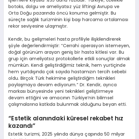
işlemlere kıyasla %35 daha fazladır. Türkiye, özellikle
botoks, dolgu ve ameliyatsız yüz liftingi Avrupa ve
Orta Doğu pazarında öncü konuma gelmiştir. Bu
süreçte sağlık turizminin kişi başı harcama ortalaması
rekor seviyesine ulaşmıştır.
Kendir, bu gelişmeleri hasta profiliyle ilişkilendirerek
şöyle değerlendirmiştir: “Cerrahi operasyon istemeyen,
doğal görünüm arayan geniş bir hasta kitlesi var. Bu
grup için ameliyatsız protokollerle etkili sonuçlar almak
mümkün. Kendi geliştirdiğimiz teknik, hem yurtiçinde
hem yurtdışında çok sayıda hastamızın tercih sebebi
oldu. Birçok Türk hekimine geliştirdiğim teknikleri
paylaşmaya devam ediyorum.” Dr. Kendir, ayrıca
markası bünyesinde yeni teknikleri geliştirmeye
devam ettiğini ve amacının Türkiye’nin bilimsel
çalışmalarına katkıda bulunmak olduğunu beyan etti.
“
Estetik alanındaki küresel rekabet hız
kazandı”
Estetik turizmi, 2025 yılında dünya çapında 50 milyar