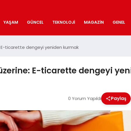
YAŞAM
GÜNCEL
TEKNOLOJI
MAGAZIN
GENEL
: E-ticarette dengeyi yeniden kurmak
üzerine: E-ticarette dengeyi y
0 Yorum Yapıldı
Paylaş