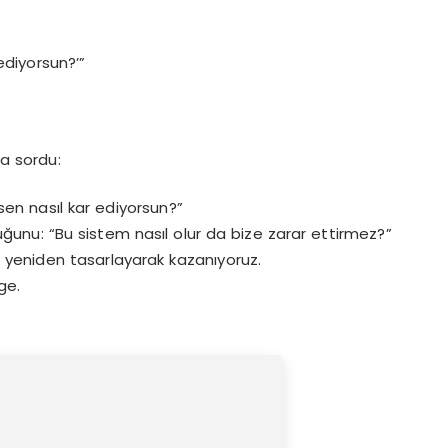
ediyorsun?’”
na sordu:
 sen nasıl kar ediyorsun?”
uğunu: “Bu sistem nasıl olur da bize zarar ettirmez?”
i yeniden tasarlayarak kazanıyoruz.
ge.