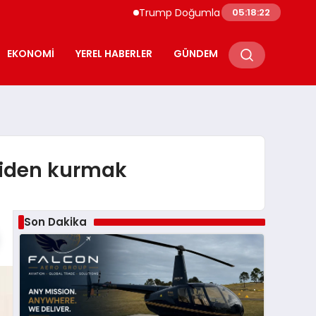
Trump Doğumla Vatandaşlık Kısıtlamalarını G
05:18:23
EKONOMI
YEREL HABERLER
GÜNDEM
eniden kurmak
Son Dakika