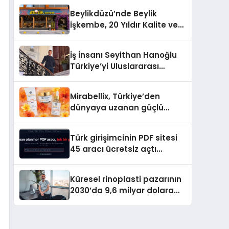
Beylikdüzü’nde Beylik
İşkembe, 20 Yıldır Kalite ve
Lezzetin Değişmeyen Adresi
İş İnsanı Seyithan Hanoğlu
Türkiye’yi Uluslararası
Arenada Tanıtmayı
Hedefliyor
Mirabellix, Türkiye’den
dünyaya uzanan güçlü
büyümesini sürdürüyor
Türk girişimcinin PDF sitesi
45 aracı ücretsiz açtı
Dosyalar sunucuya gitmiyor
Küresel rinoplasti pazarının
2030’da 9,6 milyar dolara
ulaşması bekleniyor