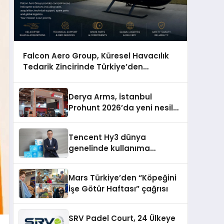
Falcon Aero Group, Küresel Havacılık
Tedarik Zincirinde Türkiye’den
Dünyaya Açılıyor
Derya Arms, İstanbul
Prohunt 2026’da yeni nesil
ürünlerini ve global marka
vizyonunu sergiledi
Tencent Hy3 dünya
genelinde kullanıma
sunuldu
Mars Türkiye’den “Köpeğini
İşe Götür Haftası” çağrısı
SRV Padel Court, 24 Ülkeye