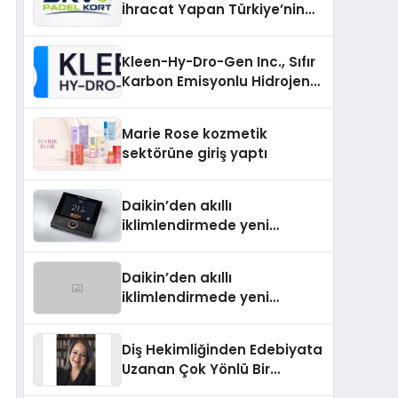
İhracat Yapan Türkiye’nin
Padel Kortu Üretim Gücü
Kleen-Hy-Dro-Gen Inc., Sıfır
Karbon Emisyonlu Hidrojen
Isıtma Teknolojisinde ISO ve
TSSA Düzenleyici Onaylarını
Marie Rose kozmetik
Aldı
sektörüne giriş yaptı
Daikin’den akıllı
iklimlendirmede yeni
dönem: Madoka Plus
Türkiye’de
Daikin’den akıllı
iklimlendirmede yeni
dönem: Madoka Plus
Türkiye’de
Diş Hekimliğinden Edebiyata
Uzanan Çok Yönlü Bir
Yaşam: Yeşim Şahin Yaman