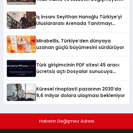
Adresi
İş İnsanı Seyithan Hanoğlu Türkiye’yi
Uluslararası Arenada Tanıtmayı
Hedefliyor
Mirabellix, Türkiye’den dünyaya
uzanan güçlü büyümesini sürdürüyor
Türk girişimcinin PDF sitesi 45 aracı
ücretsiz açtı Dosyalar sunucuya
gitmiyor
Küresel rinoplasti pazarının 2030’da
9,6 milyar dolara ulaşması bekleniyor
Haberin Değişmez Adresi