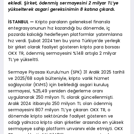
ekledi. Şirket, ödenmiş sermayesini 2 milyar TL’ye
yükselterek asgari gereksinimin 8 katına çıkardı.
İSTANBUL —
Kripto paraların geleneksel finansla
entegrasyonunun hız kazandığı bu dönemde, iç
pazarda kalıcılığı hedefleyen platformlar yatırımlarına
hız verdi. Şubat 2024’ten bu yana Türkiye’de yerleşik
bir şirket olarak faaliyet gösteren kripto para borsası
OKX TR, ödenmiş sermayesini %148 artışla 2 milyar
TL’ye yükseltti.
Sermaye Piyasası Kurulu’nun (SPK) 31 Aralık 2025 tarihli
ve 2025/68 sayılı bülteniyle, kripto varlık hizmet
sağlayıcılar (KVHS) için belirlediği asgari kuruluş
sermayesi, %25,49 yeniden değerleme oranı
uygulanarak 250 milyon TL olarak güncellenmişti.
Aralık 2024 itibarıyla 250 milyon TL olan ödenmiş
sermayesini 807 milyon TL’ye çıkaran OKX TR, o
dönemde kripto sektöründe faaliyet gösteren ve
odağı yalnızca kripto olan şirketler arasında en yüksek
sermayeye sahip platform unvanını elde etmişti. OKX