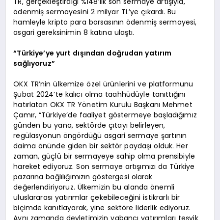
TR, gerçekleştirdiği %148’lik son sermaye artışıyla,
ödenmiş sermayesini 2 milyar TL’ye çıkardı. Bu
hamleyle kripto para borsasının ödenmiş sermayesi,
asgari gereksinimin 8 katına ulaştı.
“Türkiye’ye yurt dışından doğrudan yatırım
sağlıyoruz”
OKX TR’nin ülkemize özel ürünlerini ve platformunu
Şubat 2024’te kalıcı olma taahhüdüyle tanıttığını
hatırlatan OKX TR Yönetim Kurulu Başkanı Mehmet
Çamır, “Türkiye’de faaliyet göstermeye başladığımız
günden bu yana, sektörde çıtayı belirleyen,
regülasyonun öngördüğü asgari sermaye şartının
daima önünde giden bir sektör paydaşı olduk. Her
zaman, güçlü bir sermayeye sahip olma prensibiyle
hareket ediyoruz. Son sermaye artışımızı da Türkiye
pazarına bağlılığımızın göstergesi olarak
değerlendiriyoruz. Ülkemizin bu alanda önemli
uluslararası yatırımlar çekebileceğini istikrarlı bir
biçimde kanıtlayarak, yine sektöre liderlik ediyoruz.
Aynı zamanda devletimizin yabancı yatırımları teşvik