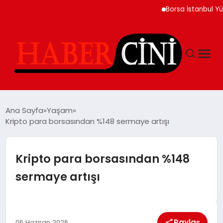
Borsa İstanbul Yükseliş
ANASAYFA
Ana Sayfa
Yaşam
Kripto para borsasından %148 sermaye artışı
YAŞAM
Kripto para borsasından %148
GÜNCEL
sermaye artışı
TEKNOLOJI
Paylaş
06 Haziran 2026