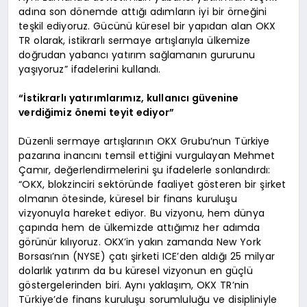
adına son dönemde attığı adımların iyi bir örneğini
teşkil ediyoruz. Gücünü küresel bir yapıdan alan OKX
TR olarak, istikrarlı sermaye artışlarıyla ülkemize
doğrudan yabancı yatırım sağlamanın gururunu
yaşıyoruz” ifadelerini kullandı.
“İstikrarlı yatırımlarımız, kullanıcı güvenine
verdiğimiz önemi teyit ediyor”
Düzenli sermaye artışlarının OKX Grubu’nun Türkiye
pazarına inancını temsil ettiğini vurgulayan Mehmet
Çamır, değerlendirmelerini şu ifadelerle sonlandırdı:
“OKX, blokzinciri sektöründe faaliyet gösteren bir şirket
olmanın ötesinde, küresel bir finans kuruluşu
vizyonuyla hareket ediyor. Bu vizyonu, hem dünya
çapında hem de ülkemizde attığımız her adımda
görünür kılıyoruz. OKX’in yakın zamanda New York
Borsası’nın (NYSE) çatı şirketi ICE’den aldığı 25 milyar
dolarlık yatırım da bu küresel vizyonun en güçlü
göstergelerinden biri. Aynı yaklaşım, OKX TR’nin
Türkiye’de finans kuruluşu sorumluluğu ve disipliniyle