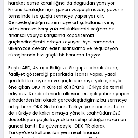
hareket etme kararlılığına da doğrudan yansıyor.
Finans kuruluşları için güven vazgeçilmezdir, güvenin
temelinde ise güçlü sermaye yapısı yer alır.
Gerçekleştirdiğimiz sermaye artışı, kullanıcı ve iş
ortaklarımıza karşı yükümlülüklerimizi sağlam bir
finansal yapıyla karşılama kapasitemizi
güçlendirdiğimizi ortaya koyuyor. Aynı zamanda
ülkemizde devam eden lisanslama ve regülasyon
süreçlerinde bizi güçlü bir konuma taşıyor.
Başta ABD, Avrupa Birliği ve Singapur olmak üzere,
faaliyet gösterdiği pazarlarda lisanslı yapısı, yasal
gerekliliklere uyumu ve güçlü sermaye yaklaşımıyla
öne çıkan OKX’in küresel kültürünü Türkiye’de temsil
ediyoruz. Kendi alanında ülkesine en çok yatırım yapan
şirketlerden biri olarak gerçekleştirdiğimiz bu sermaye
artışı, hem OKX Grubu’nun Türkiye’ye inancının, hem
de Türkiye’de kalıcı olmaya yönelik taahhüdümüzü
destekleyen güçlü kaynaklara sahip olduğumuzun en
güncel kanıtı. Bu güvenceyle, OKX TR olarak
Türkiye’deki kullanıcıları yeni nesil finansal