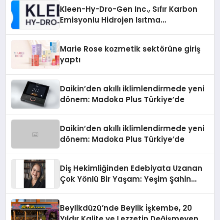
Kleen-Hy-Dro-Gen Inc., Sıfır Karbon
Emisyonlu Hidrojen Isıtma
Teknolojisinde ISO ve TSSA
Düzenleyici Onaylarını Aldı
Marie Rose kozmetik sektörüne giriş
yaptı
Daikin’den akıllı iklimlendirmede yeni
dönem: Madoka Plus Türkiye’de
Daikin’den akıllı iklimlendirmede yeni
dönem: Madoka Plus Türkiye’de
Diş Hekimliğinden Edebiyata Uzanan
Çok Yönlü Bir Yaşam: Yeşim Şahin
Yaman
Beylikdüzü’nde Beylik İşkembe, 20
Yıldır Kalite ve Lezzetin Değişmeyen