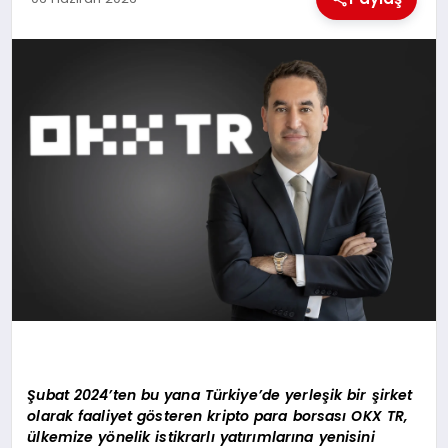
MAGAZIN
GENEL
EKONOMI
YEREL HABERLER
GÜNDEM
Şubat 2024’ten bu yana Türkiye’de yerleşik bir şirket
olarak faaliyet gösteren kripto para borsası OKX TR,
ülkemize yönelik istikrarlı yatırımlarına yenisini