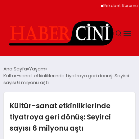
Rekabet Kurumu Burun S
ANASAYFA
Ana Sayfa
Yaşam
Kültür-sanat etkinliklerinde tiyatroya geri dönüş: Seyirci
sayısı 6 milyonu aştı
YAŞAM
GÜNCEL
Kültür-sanat etkinliklerinde
tiyatroya geri dönüş: Seyirci
TEKNOLOJI
sayısı 6 milyonu aştı