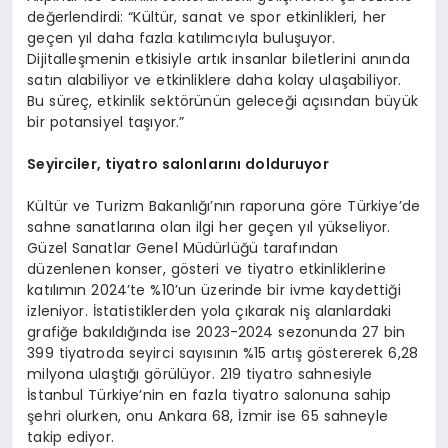
değerlendirdi: “Kültür, sanat ve spor etkinlikleri, her
geçen yıl daha fazla katılımcıyla buluşuyor.
Dijitalleşmenin etkisiyle artık insanlar biletlerini anında
satın alabiliyor ve etkinliklere daha kolay ulaşabiliyor.
Bu süreç, etkinlik sektörünün geleceği açısından büyük
bir potansiyel taşıyor.”
Seyirciler, tiyatro salonlarını dolduruyor
Kültür ve Turizm Bakanlığı’nın raporuna göre Türkiye’de
sahne sanatlarına olan ilgi her geçen yıl yükseliyor.
Güzel Sanatlar Genel Müdürlüğü tarafından
düzenlenen konser, gösteri ve tiyatro etkinliklerine
katılımın 2024’te %10’un üzerinde bir ivme kaydettiği
izleniyor. İstatistiklerden yola çıkarak niş alanlardaki
grafiğe bakıldığında ise 2023-2024 sezonunda 27 bin
399 tiyatroda seyirci sayısının %15 artış göstererek 6,28
milyona ulaştığı görülüyor. 219 tiyatro sahnesiyle
İstanbul Türkiye’nin en fazla tiyatro salonuna sahip
şehri olurken, onu Ankara 68, İzmir ise 65 sahneyle
takip ediyor.