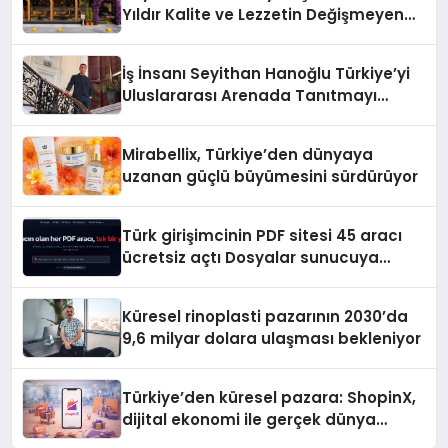
Yıldır Kalite ve Lezzetin Değişmeyen
Adresi
İş İnsanı Seyithan Hanoğlu Türkiye’yi
Uluslararası Arenada Tanıtmayı
Hedefliyor
Mirabellix, Türkiye’den dünyaya
uzanan güçlü büyümesini sürdürüyor
Türk girişimcinin PDF sitesi 45 aracı
ücretsiz açtı Dosyalar sunucuya
gitmiyor
Küresel rinoplasti pazarının 2030’da
9,6 milyar dolara ulaşması bekleniyor
Türkiye’den küresel pazara: ShopinX,
dijital ekonomi ile gerçek dünya
alışverişini bir araya getirmeyi