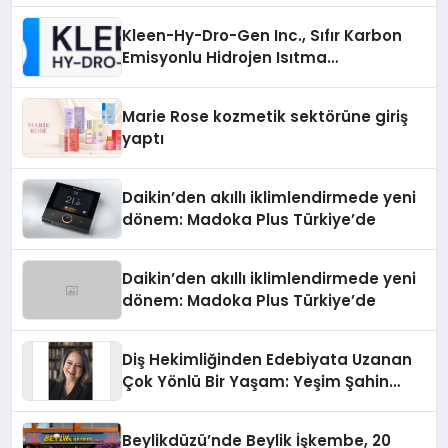
Kleen-Hy-Dro-Gen Inc., Sıfır Karbon
Emisyonlu Hidrojen Isıtma
Teknolojisinde ISO ve TSSA
Düzenleyici Onaylarını Aldı
Marie Rose kozmetik sektörüne giriş
yaptı
Daikin’den akıllı iklimlendirmede yeni
dönem: Madoka Plus Türkiye’de
Daikin’den akıllı iklimlendirmede yeni
dönem: Madoka Plus Türkiye’de
Diş Hekimliğinden Edebiyata Uzanan
Çok Yönlü Bir Yaşam: Yeşim Şahin
Yaman
Beylikdüzü’nde Beylik İşkembe, 20