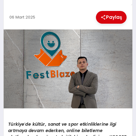
MAGAZIN
Paylaş
06 Mart 2025
GENEL
EKONOMI
YEREL HABERLER
GÜNDEM
Türkiye
’
de k
ültür, sanat ve spor etkinliklerine ilgi
artmaya devam ederken, online biletleme