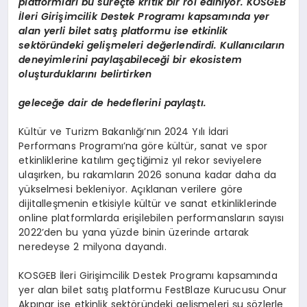
platformları bu süreçte kritik bir rol ediniyor.
KOSGEB
İleri Girişimcilik Destek Programı kapsamında yer
alan yerli bilet satış platformu ise etkinlik
sekt
ö
ründeki gelişmeleri değerlendirdi. Kullanıcıların
deneyimlerini paylaşabileceği bir ekosistem
oluşturduklarını belirtirken
geleceğe dair de hedeflerini paylaştı.
Kültür ve Turizm Bakanlığı’nın 2024 Yılı İdari
Performans Programı’na göre kültür, sanat ve spor
etkinliklerine katılım geçtiğimiz yıl rekor seviyelere
ulaşırken, bu rakamların 2026 sonuna kadar daha da
yükselmesi bekleniyor. Açıklanan verilere göre
dijitalleşmenin etkisiyle kültür ve sanat etkinliklerinde
online platformlarda erişilebilen performansların sayısı
2022’den bu yana yüzde binin üzerinde artarak
neredeyse 2 milyona dayandı.
KOSGEB İleri Girişimcilik Destek Programı kapsamında
yer alan bilet satış platformu FestBlaze Kurucusu Onur
Akpınar ise etkinlik sektöründeki gelişmeleri şu sözlerle