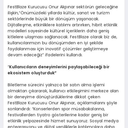
FestBlaze Kurucusu Onur Akpınar sektörün geleceğine
ilişkin,“Önümüzdeki yıllarda kültür, sanat ve turizm
sektörlerinde büyük bir dönüşüm yaşanacak.
Dijitalleşme, etkinliklere katılımı artırırken, hibrit etkinlik
modelleri sayesinde kültürel içeriklerin daha geniş
kitlelere ulaşması sağlanacak. FestBlaze olarak biz de,
kullanıcılarımızın bu dönüşümden en iyi şekilde
faydalanması için inovatif çözümler geliştirmeye
devam edeceğiz” ifadelerini kullandı.
“
Kullanıcıların deneyimlerini paylaşabileceği bir
ekosistem oluşturduk”
Biletleme sürecini yalnızca bir satın alma işlemi
olmaktan çıkararak, kullanıcı etkileşimini merkeze alan
bir deneyime dönüştürdüklerine dikkat çeken
FestBlaze Kurucusu Onur Akpınar, açıklamalarını şöyle
sonlandırdı: “Konserlerden spor müsabakalarına,
festivallerden tiyatro gösterilerine kadar geniş bir
etkinlik yelpazesinde hizmet sunuyoruz. Sosyal medya
entegrasyonu ve dijital yeniliklerle katılımcılara daha