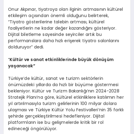
Onur Akpınar, tiyatroya olan ilginin artmasının kültürel
etkileşim açısından önemli olduğunu belirterek,
“Tiyatro gösterilerine talebin artması, kültürel
faaliyetlerin ne kadar değer kazandığını gösteriyor.
Dijital biletleme sayesinde seyirciler artık bu
performanslara daha hızlı erişerek tiyatro salonlarını
dolduruyor” dedi.
“
Kültür ve sanat etkinliklerinde büyü
k d
ö
nüşüm
yaşanacak”
Türkiye’de kültür, sanat ve turizm sektörlerin
önümüzdeki yıllarda da hızlı bir büyüme göstermesi
bekleniyor. Kültür ve Turizm Bakanlığı’nın 2024-2028
Stratejik Planı’na göre, kültürel etkinliklere katılımın her
yıl artırılmasıyla turizm gelirlerinin 100 milyar dolara
ulaşması ve Türkiye Kültür Yolu Festivalleri’nin 35 farklı
şehirde gerçekleştirilmesi hedefleniyor. Dijital
platformların ise bu gelişmelerde kritik bir rol
edineceği öngörülüyor.