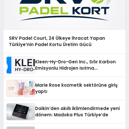
SRV Padel Court, 24 Ülkeye İhracat Yapan
Türkiye’nin Padel Kortu Üretim Gücü
Kleen-Hy-Dro-Gen Inc., Sıfır Karbon
Emisyonlu Hidrojen Isıtma
Teknolojisinde ISO ve TSSA
Düzenleyici Onaylarını Aldı
Marie Rose kozmetik sektörüne giriş
yaptı
Daikin’den akıllı iklimlendirmede yeni
dönem: Madoka Plus Türkiye’de