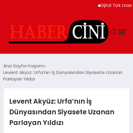
Dijital Türk Lirası Proje
ANASAYFA
Ana Sayfa
Yaşam
Levent Akyüz: Urfa’nın İş Dünyasından Siyasete Uzanan
Parlayan Yıldızı
YAŞAM
GÜNCEL
Levent Akyüz: Urfa’nın İş
Dünyasından Siyasete Uzanan
TEKNOLOJI
Parlayan Yıldızı