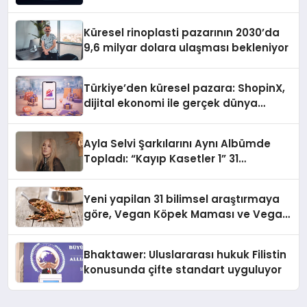
gitmiyor
Küresel rinoplasti pazarının 2030’da
9,6 milyar dolara ulaşması bekleniyor
Türkiye’den küresel pazara: ShopinX,
dijital ekonomi ile gerçek dünya
alışverişini bir araya getirmeyi
hedefliyor
Ayla Selvi Şarkılarını Aynı Albümde
Topladı: “Kayıp Kasetler 1” 31
Temmuz’da Yayında
Yeni yapilan 31 bilimsel araştırmaya
göre, Vegan Köpek Maması ve Vegan
Kedi Mamasının İyi Sindirildiğini
Ortaya Koydu
Bhaktawer: Uluslararası hukuk Filistin
konusunda çifte standart uyguluyor