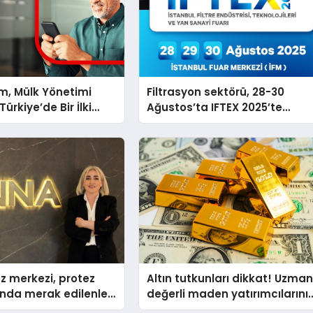
m, Mülk Yönetimi
Filtrasyon sektörü, 28-30
ürkiye’de Bir İlki
Ağustos’ta IFTEX 2025’te
tirmek İçin Yayında
buluşacak
z merkezi, protez
Altın tutkunları dikkat! Uzman
nda merak edilenleri
değerli maden yatırımcılarını
uyardı!