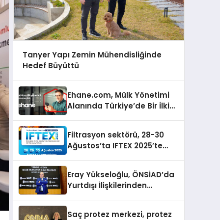
Tanyer Yapı Zemin Mühendisliğinde
Hedef Büyüttü
Ehane.com, Mülk Yönetimi
Alanında Türkiye’de Bir İlki
Gerçekleştirmek İçin
Yayında
Filtrasyon sektörü, 28-30
Ağustos’ta IFTEX 2025’te
buluşacak
Eray Yükseloğlu, ÖNSİAD’da
Yurtdışı İlişkilerinden
Sorumlu Genel Başkan
Yardımcısı Oldu
Saç protez merkezi, protez