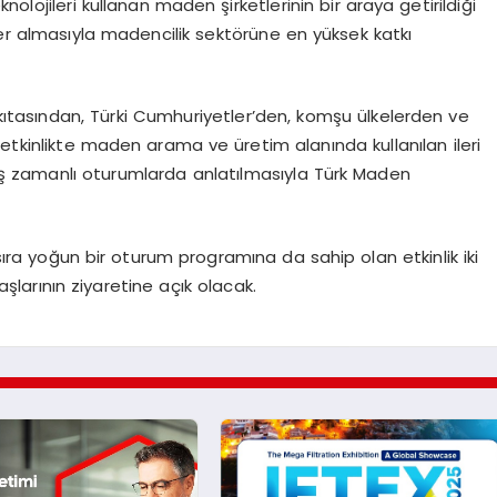
olojileri kullanan maden şirketlerinin bir araya getirildiği
yer almasıyla madencilik sektörüne en yüksek katkı
ıtasından, Türki Cumhuriyetler’den, komşu ülkelerden ve
ğı etkinlikte maden arama ve üretim alanında kullanılan ileri
e eş zamanlı oturumlarda anlatılmasıyla Türk Maden
 sıra yoğun bir oturum programına da sahip olan etkinlik iki
arının ziyaretine açık olacak.