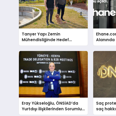
Tanyer Yapı Zemin
Ehane.co
Mühendisliğinde Hedef
Alanında T
Büyüttü
Gerçekleş
Eray Yükseloğlu, ÖNSİAD’da
Saç prote
Yurtdışı İlişkilerinden Sorumlu
saç hakkı
Genel Başkan Yardımcısı Oldu
anlattı