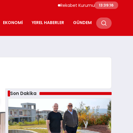
Rekabet Kurumu Burun Spreyi Pazarında İhla
13:39:17
EKONOMI
YEREL HABERLER
GÜNDEM
Son Dakika