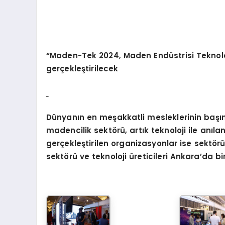
“
Maden-Tek 2024, Maden End
üstrisi Teknolo
gerçekleştirilecek
Dünyanı
n en me
şakkatli mesleklerinin baş
madencilik sekt
ö
rü,
art
ık teknoloji ile anı
gerçekleştirilen organizasyonlar ise sektör
sekt
ö
rü ve teknoloji üreticileri Ankara
’
da
bi