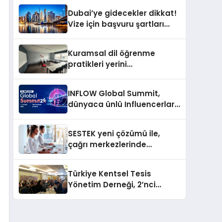
Dubai’ye gidecekler dikkat!
Vize için başvuru şartları
değişti
Kuramsal dil öğrenme
pratikleri yerini
performansa dayalı
iletişime bırakıyor
INFLOW Global Summit,
dünyaca ünlü Influencerları
İstanbul’da buluşturuyor
SESTEK yeni çözümü ile,
çağrı merkezlerinde
kapasite planlama
verimliliğini 4 kat artırıyor
Türkiye Kentsel Tesis
Yönetim Derneği, 2’nci
Yönetim Kurulu Çalışma
Kampı düzenlendi