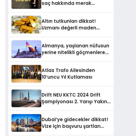
saç hakkında merak
edilenleri anlattı
Altın tutkunları dikkat!
Uzmanı değerli maden
yatırımcılarını uyardı!
Almanya, yaşlanan nüfusun
yerine nitelikli göçmenlere
kapılarını açıyor
Atlas Trafo Ailesinden
10’uncu Yıl Kutlaması
Drift NEU KKTC 2024 Drift
Şampiyonası 2. Yarışı Yakın
Doğu Kampüsünde
Gerçekleştirildi
Dubai’ye gidecekler dikkat!
Vize için başvuru şartları
değişti