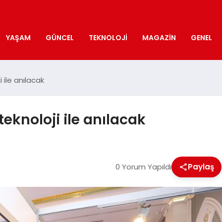
YAŞAM
GÜNCEL
TEKNOLOJI
MAGAZIN
GENEL
 ile anılacak
teknoloji ile anılacak
0 Yorum Yapıldı
Paylaş