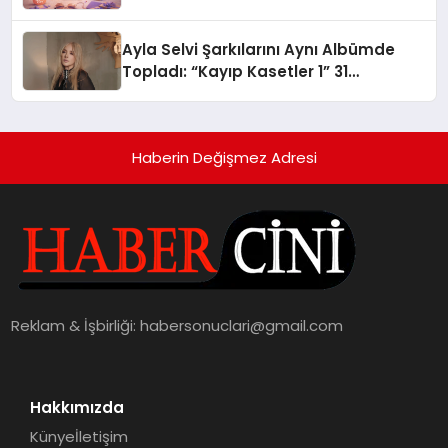
alışverişini bir araya getirmeyi
hedefliyor
Ayla Selvi Şarkılarını Aynı Albümde
Topladı: “Kayıp Kasetler 1” 31
Temmuz’da Yayında
Haberin Değişmez Adresi
Reklam & İşbirliği:
habersonuclari@gmail.com
Hakkımızda
Künye
İletişim