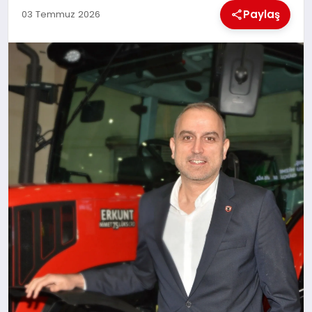
MAGAZIN
Paylaş
03 Temmuz 2026
GENEL
EKONOMI
YEREL HABERLER
GÜNDEM