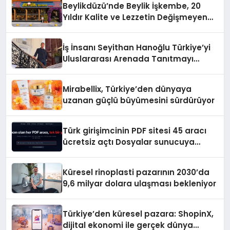
Beylikdüzü’nde Beylik İşkembe, 20
Yıldır Kalite ve Lezzetin Değişmeyen
Adresi
İş İnsanı Seyithan Hanoğlu Türkiye’yi
Uluslararası Arenada Tanıtmayı
Hedefliyor
Mirabellix, Türkiye’den dünyaya
uzanan güçlü büyümesini sürdürüyor
Türk girişimcinin PDF sitesi 45 aracı
ücretsiz açtı Dosyalar sunucuya
gitmiyor
Küresel rinoplasti pazarının 2030’da
9,6 milyar dolara ulaşması bekleniyor
Türkiye’den küresel pazara: ShopinX,
dijital ekonomi ile gerçek dünya