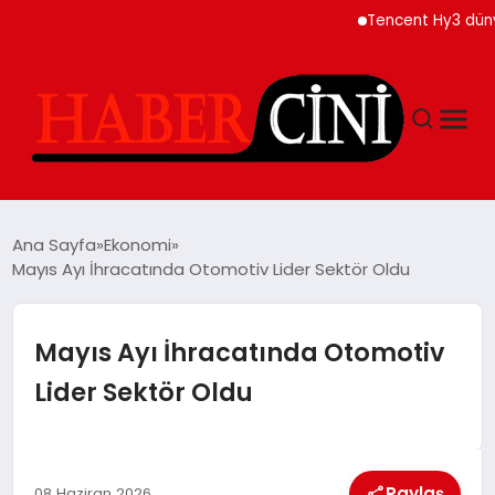
Tencent Hy3 dünya gen
ANASAYFA
Ana Sayfa
Ekonomi
Mayıs Ayı İhracatında Otomotiv Lider Sektör Oldu
YAŞAM
Mayıs Ayı İhracatında Otomotiv
GÜNCEL
Lider Sektör Oldu
TEKNOLOJI
Paylaş
08 Haziran 2026