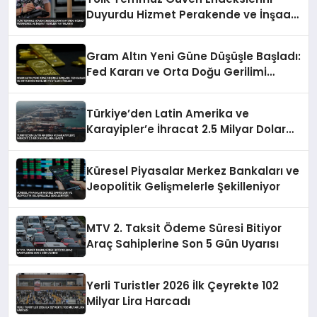
Duyurdu Hizmet Perakende ve İnşaat
Verileri Yayınlandı
Gram Altın Yeni Güne Düşüşle Başladı:
Fed Kararı ve Orta Doğu Gerilimi
Fiyatları Etkiledi
Türkiye’den Latin Amerika ve
Karayipler’e İhracat 2.5 Milyar Dolara
Ulaştı
Küresel Piyasalar Merkez Bankaları ve
Jeopolitik Gelişmelerle Şekilleniyor
MTV 2. Taksit Ödeme Süresi Bitiyor
Araç Sahiplerine Son 5 Gün Uyarısı
Yerli Turistler 2026 İlk Çeyrekte 102
Milyar Lira Harcadı