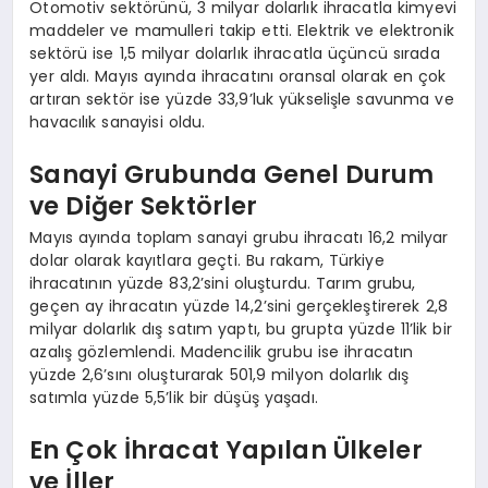
Otomotiv sektörünü, 3 milyar dolarlık ihracatla kimyevi
maddeler ve mamulleri takip etti. Elektrik ve elektronik
sektörü ise 1,5 milyar dolarlık ihracatla üçüncü sırada
yer aldı. Mayıs ayında ihracatını oransal olarak en çok
artıran sektör ise yüzde 33,9’luk yükselişle savunma ve
havacılık sanayisi oldu.
Sanayi Grubunda Genel Durum
ve Diğer Sektörler
Mayıs ayında toplam sanayi grubu ihracatı 16,2 milyar
dolar olarak kayıtlara geçti. Bu rakam, Türkiye
ihracatının yüzde 83,2’sini oluşturdu. Tarım grubu,
geçen ay ihracatın yüzde 14,2’sini gerçekleştirerek 2,8
milyar dolarlık dış satım yaptı, bu grupta yüzde 11’lik bir
azalış gözlemlendi. Madencilik grubu ise ihracatın
yüzde 2,6’sını oluşturarak 501,9 milyon dolarlık dış
satımla yüzde 5,5’lik bir düşüş yaşadı.
En Çok İhracat Yapılan Ülkeler
ve İller