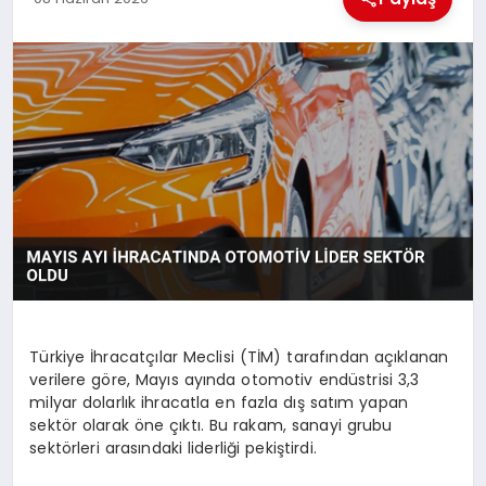
MAGAZIN
GENEL
EKONOMI
YEREL HABERLER
GÜNDEM
Türkiye İhracatçılar Meclisi (TİM) tarafından açıklanan
verilere göre, Mayıs ayında otomotiv endüstrisi 3,3
milyar dolarlık ihracatla en fazla dış satım yapan
sektör olarak öne çıktı. Bu rakam, sanayi grubu
sektörleri arasındaki liderliği pekiştirdi.