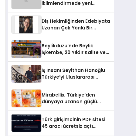
iklimlendirmede yeni
dönem: Madoka Plus
Türkiye’de
Diş Hekimliğinden Edebiyata
Uzanan Çok Yönlü Bir
Yaşam: Yeşim Şahin Yaman
Beylikdüzü’nde Beylik
İşkembe, 20 Yıldır Kalite ve
Lezzetin Değişmeyen Adresi
İş İnsanı Seyithan Hanoğlu
Türkiye’yi Uluslararası
Arenada Tanıtmayı
Hedefliyor
Mirabellix, Türkiye’den
dünyaya uzanan güçlü
büyümesini sürdürüyor
Türk girişimcinin PDF sitesi
45 aracı ücretsiz açtı
Dosyalar sunucuya gitmiyor