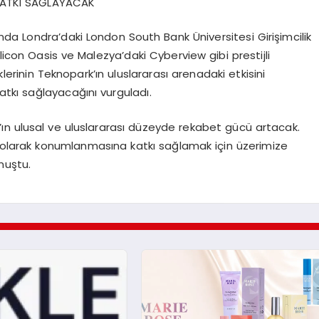
 KATKI SAĞLAYACAK
sında Londra’daki London South Bank Üniversitesi Girişimcilik
licon Oasis ve Malezya’daki Cyberview gibi prestijli
klerinin Teknopark’ın uluslararası arenadaki etkisini
katkı sağlayacağını vurguladı.
ın ulusal ve uluslararası düzeyde rekabet gücü artacak.
cu olarak konumlanmasına katkı sağlamak için üzerimize
nuştu.