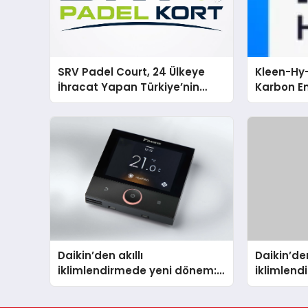
SRV Padel Court, 24 Ülkeye
Kleen-Hy-
İhracat Yapan Türkiye’nin
Karbon Em
Padel Kortu Üretim Gücü
Isıtma Te
TSSA Düze
Aldı
Daikin’den akıllı
Daikin’den
iklimlendirmede yeni dönem:
iklimlen
Madoka Plus Türkiye’de
Madoka P