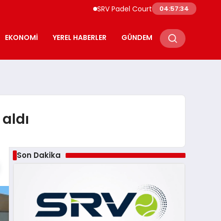
SRV Padel Court, 24 Ülkeye İhracat Yapan T
04:57:35
EKONOMI
YEREL HABERLER
GÜNDEM
aldı
Son Dakika