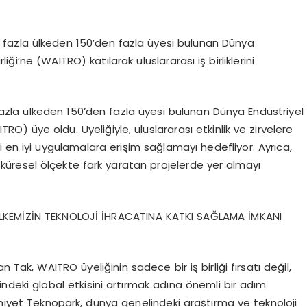
fazla ülkeden 150’den fazla üyesi bulunan Dünya
liği’ne (WAITRO) katılarak uluslararası iş birliklerini
la ülkeden 150’den fazla üyesi bulunan Dünya Endüstriyel
ITRO) üye oldu. Üyeliğiyle, uluslararası etkinlik ve zirvelere
ki en iyi uygulamalara erişim sağlamayı hedefliyor. Ayrıca,
 küresel ölçekte fark yaratan projelerde yer almayı
ÜLKEMİZİN TEKNOLOJİ İHRACATINA KATKI SAĞLAMA İMKANI
k, WAITRO üyeliğinin sadece bir iş birliği fırsatı değil,
deki global etkisini artırmak adına önemli bir adım
eniyet Teknopark, dünya genelindeki araştırma ve teknoloji