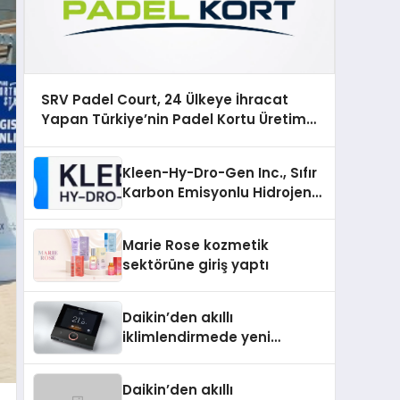
SRV Padel Court, 24 Ülkeye İhracat
Yapan Türkiye’nin Padel Kortu Üretim
Gücü
Kleen-Hy-Dro-Gen Inc., Sıfır
Karbon Emisyonlu Hidrojen
Isıtma Teknolojisinde ISO ve
TSSA Düzenleyici Onaylarını
Marie Rose kozmetik
Aldı
sektörüne giriş yaptı
Daikin’den akıllı
iklimlendirmede yeni
dönem: Madoka Plus
Türkiye’de
Daikin’den akıllı