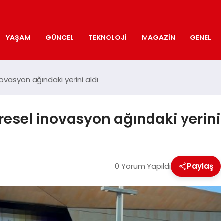
YAŞAM
GÜNCEL
TEKNOLOJI
MAGAZIN
GENEL
vasyon ağındaki yerini aldı
esel inovasyon ağındaki yerini 
0 Yorum Yapıldı
Paylaş