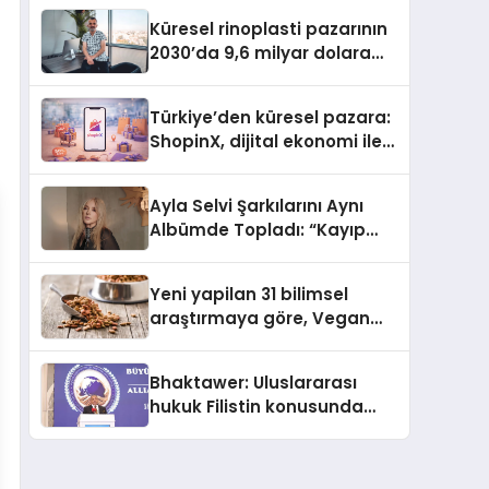
Küresel rinoplasti pazarının
2030’da 9,6 milyar dolara
ulaşması bekleniyor
Türkiye’den küresel pazara:
ShopinX, dijital ekonomi ile
gerçek dünya alışverişini bir
araya getirmeyi hedefliyor
Ayla Selvi Şarkılarını Aynı
Albümde Topladı: “Kayıp
Kasetler 1” 31 Temmuz’da
Yayında
Yeni yapilan 31 bilimsel
araştırmaya göre, Vegan
Köpek Maması ve Vegan
Kedi Mamasının İyi
Bhaktawer: Uluslararası
Sindirildiğini Ortaya Koydu
hukuk Filistin konusunda
çifte standart uyguluyor