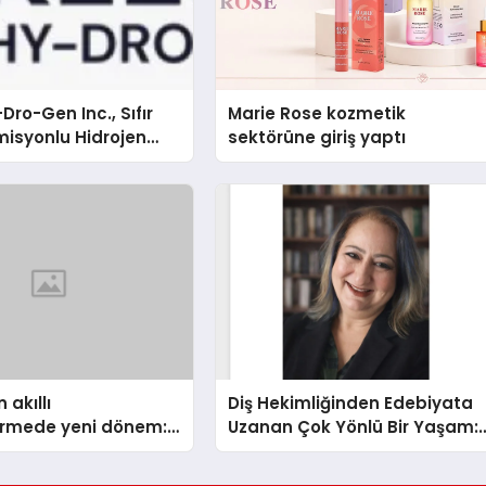
Dro-Gen Inc., Sıfır
Marie Rose kozmetik
isyonlu Hidrojen
sektörüne giriş yaptı
knolojisinde ISO ve
nleyici Onaylarını
 akıllı
Diş Hekimliğinden Edebiyata
dirmede yeni dönem:
Uzanan Çok Yönlü Bir Yaşam:
lus Türkiye’de
Yeşim Şahin Yaman