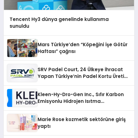
Tencent Hy3 dünya genelinde kullanıma
sunuldu
Mars Türkiye’den “Köpeğini İşe Götür
Haftası” çağrısı
SRV Padel Court, 24 Ülkeye İhracat
Yapan Türkiye’nin Padel Kortu Üretim
Gücü
Kleen-Hy-Dro-Gen Inc., Sıfır Karbon
Emisyonlu Hidrojen Isıtma
Teknolojisinde ISO ve TSSA
Düzenleyici Onaylarını Aldı
Marie Rose kozmetik sektörüne giriş
yaptı