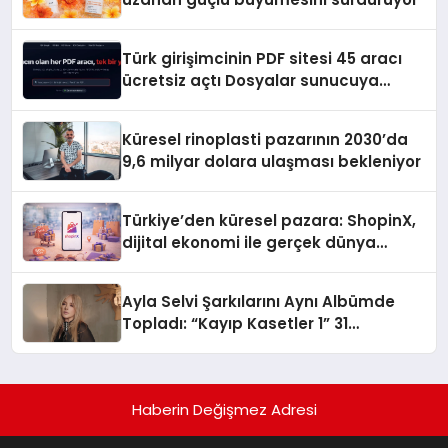
Türk girişimcinin PDF sitesi 45 aracı
ücretsiz açtı Dosyalar sunucuya
gitmiyor
Küresel rinoplasti pazarının 2030’da
9,6 milyar dolara ulaşması bekleniyor
Türkiye’den küresel pazara: ShopinX,
dijital ekonomi ile gerçek dünya
alışverişini bir araya getirmeyi
hedefliyor
Ayla Selvi Şarkılarını Aynı Albümde
Topladı: “Kayıp Kasetler 1” 31
Temmuz’da Yayında
Haberin Değişmez Adresi