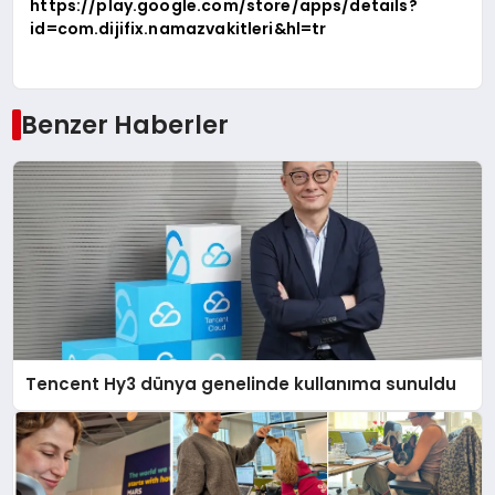
https://play.google.com/store/apps/details?
id=com.dijifix.namazvakitleri&hl=tr
Benzer Haberler
Tencent Hy3 dünya genelinde kullanıma sunuldu