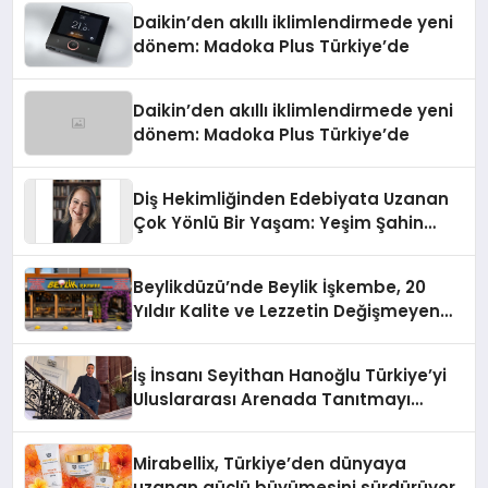
Daikin’den akıllı iklimlendirmede yeni
dönem: Madoka Plus Türkiye’de
Daikin’den akıllı iklimlendirmede yeni
dönem: Madoka Plus Türkiye’de
Diş Hekimliğinden Edebiyata Uzanan
Çok Yönlü Bir Yaşam: Yeşim Şahin
Yaman
Beylikdüzü’nde Beylik İşkembe, 20
Yıldır Kalite ve Lezzetin Değişmeyen
Adresi
İş İnsanı Seyithan Hanoğlu Türkiye’yi
Uluslararası Arenada Tanıtmayı
Hedefliyor
Mirabellix, Türkiye’den dünyaya
uzanan güçlü büyümesini sürdürüyor