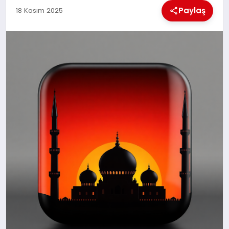
MAGAZIN
Paylaş
18 Kasım 2025
GENEL
EKONOMI
YEREL HABERLER
GÜNDEM