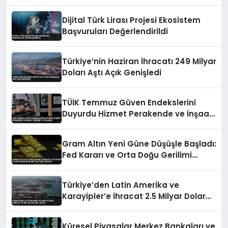
Dijital Türk Lirası Projesi Ekosistem
Başvuruları Değerlendirildi
Türkiye’nin Haziran İhracatı 249 Milyar
Doları Aştı Açık Genişledi
TÜİK Temmuz Güven Endekslerini
Duyurdu Hizmet Perakende ve İnşaat
Verileri Yayınlandı
Gram Altın Yeni Güne Düşüşle Başladı:
Fed Kararı ve Orta Doğu Gerilimi
Fiyatları Etkiledi
Türkiye’den Latin Amerika ve
Karayipler’e İhracat 2.5 Milyar Dolara
Ulaştı
Küresel Piyasalar Merkez Bankaları ve