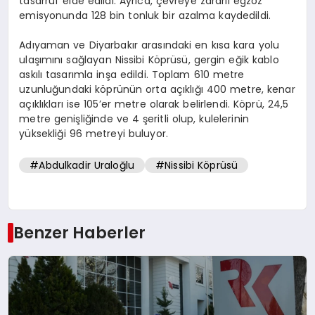
tasarruf elde edildi. Ayrıca, çevreye zararlı egzoz
emisyonunda 128 bin tonluk bir azalma kaydedildi.
Adıyaman ve Diyarbakır arasındaki en kısa kara yolu
ulaşımını sağlayan Nissibi Köprüsü, gergin eğik kablo
askılı tasarımla inşa edildi. Toplam 610 metre
uzunluğundaki köprünün orta açıklığı 400 metre, kenar
açıklıkları ise 105’er metre olarak belirlendi. Köprü, 24,5
metre genişliğinde ve 4 şeritli olup, kulelerinin
yüksekliği 96 metreyi buluyor.
#Abdulkadir Uraloğlu
#Nissibi Köprüsü
Benzer Haberler