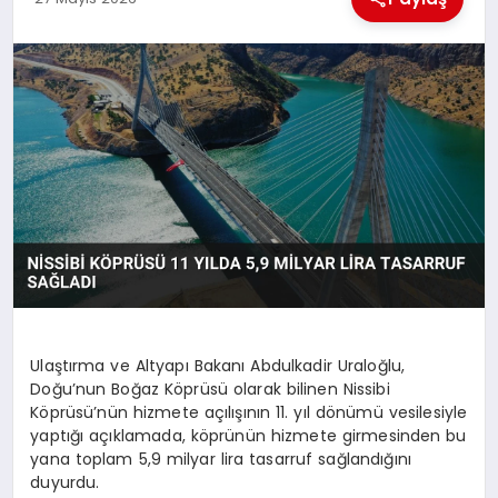
MAGAZIN
GENEL
EKONOMI
YEREL HABERLER
GÜNDEM
Ulaştırma ve Altyapı Bakanı Abdulkadir Uraloğlu,
Doğu’nun Boğaz Köprüsü olarak bilinen Nissibi
Köprüsü’nün hizmete açılışının 11. yıl dönümü vesilesiyle
yaptığı açıklamada, köprünün hizmete girmesinden bu
yana toplam 5,9 milyar lira tasarruf sağlandığını
duyurdu.