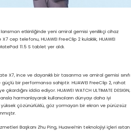
ansman etkinliğinde yeni amiral gemisi yenilikçi cihaz
te X7 cep telefonu, HUAWEI FreeClip 2 kulaklık, HUAWEI
tePad 11.5 S tablet yer aldı.
ate X7, ince ve dayanıklı bir tasarıma ve amiral gemisi sınıfı
 güçlü bir performansa sahiptir. HUAWEI FreeClip 2, rahat
eye çıkardığını iddia ediyor. HUAWEI WATCH ULTIMATE DESIGN,
ansla harmanlayarak kullanıcıların dünyayı daha iyi
, yüksek çözünürlüklü, göz yormayan bir ekran ve pürüzsüz
anmıştır.
etleri Başkanı Zhu Ping, Huawei’nin teknolojiyi içleri ısıtan