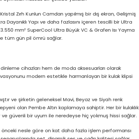
lı Kristal Zırh Kunlun Camdan yapılmış bir dış ekran, Gelişmiş
Dayanıklı Yapı ve daha fazlasını içeren tescilli bir Ultra
ştir. 3.550 mm² SuperCool Ultra Büyük VC & Grafen Isı Yayma
 ve tüm gün pil ömrü sağlar.
em dinleme cihazları hem de moda aksesuarları olarak
vasyonunu modern estetikle harmanlayan bir kulak klipsi
ştır ve şirketin geleneksel Mavi, Beyaz ve Siyah renk
 yepyeni olan Pembe Altın kaplamaya sahiptir. Her bir kulaklık
r ve güvenli bir uyum ile neredeyse hiç yokmuş hissi sağlar.
i ve önceki nesle göre on kat daha fazla işlem performansı
 senaryolarında net, dinamik ses ve çağrı kalitesi sağlar.