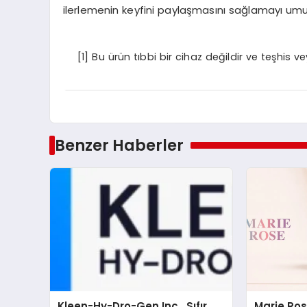
ilerlemenin keyfini paylaşmasını sağlamayı umu
[1]
Bu ürün tıbbi bir cihaz değildir ve teşhis ve
Benzer Haberler
Kleen-Hy-Dro-Gen Inc., Sıfır
Marie Ro