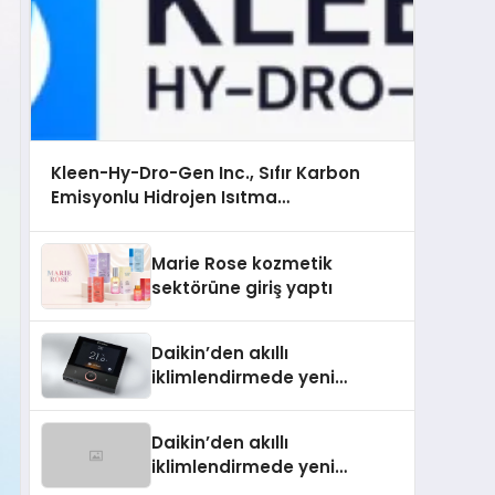
Kleen-Hy-Dro-Gen Inc., Sıfır Karbon
Emisyonlu Hidrojen Isıtma
Teknolojisinde ISO ve TSSA Düzenleyici
Onaylarını Aldı
Marie Rose kozmetik
sektörüne giriş yaptı
Daikin’den akıllı
iklimlendirmede yeni
dönem: Madoka Plus
Türkiye’de
Daikin’den akıllı
iklimlendirmede yeni
dönem: Madoka Plus