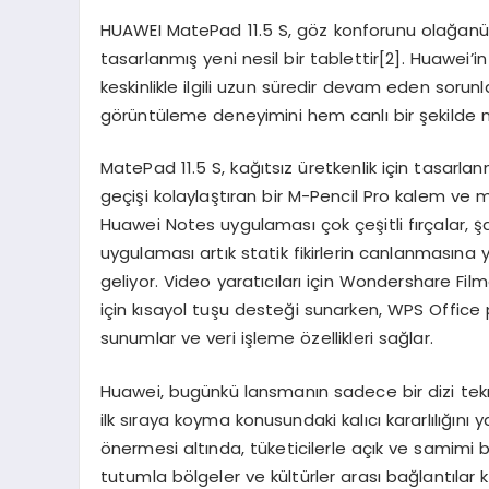
HUAWEI MatePad 11.5 S, göz konforunu olağanüs
tasarlanmış yeni nesil bir tablettir
[
2]
. Huawei’in
keskinlikle ilgili uzun süredir devam eden sorunla
görüntüleme deneyimini hem canlı bir şekilde ne
MatePad 11.5 S, kağıtsız üretkenlik için tasarl
geçişi kolaylaştıran bir M-Pencil Pro kalem ve m
Huawei Notes uygulaması çok çeşitli fırçalar, 
uygulaması artık statik fikirlerin canlanmasına y
geliyor. Video yaratıcıları için Wondershare Fil
için kısayol tuşu desteği sunarken, WPS Offic
sunumlar ve veri işleme özellikleri sağlar.
Huawei, bugünkü lansmanın sadece bir dizi tekno
ilk sıraya koyma konusundaki kalıcı kararlılığını
önermesi altında, tüketicilerle açık ve samimi b
tutumla bölgeler ve kültürler arası bağlantılar