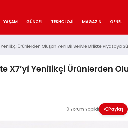
YAŞAM
GÜNCEL
TEKNOLOJI
MAGAZIN
GENEL
enilikçi Ürünlerden Oluşan Yeni Bir Seriyle Birlikte Piyasaya S
 X7’yi Yenilikçi Ürünlerden Olu
r
0 Yorum Yapıldı
Paylaş