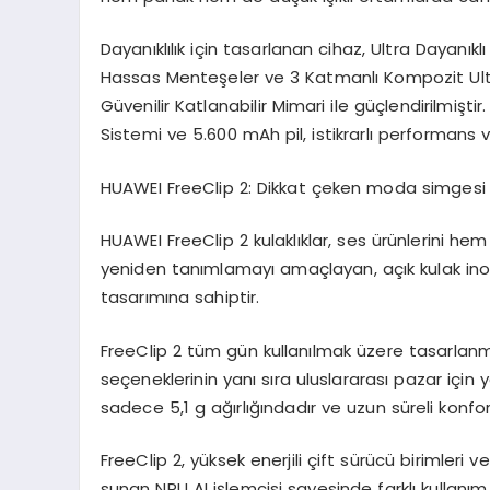
Dayanıklılık için tasarlanan cihaz, Ultra Dayanık
Hassas Menteşeler ve 3 Katmanlı Kompozit Ultra 
Güvenilir Katlanabilir Mimari ile güçlendirilmi
Sistemi ve 5.600 mAh pil, istikrarlı performans
HUAWEI
FreeClip
2: Dikkat çeken moda simgesi
HUAWEI FreeClip 2 kulaklıklar, ses ürünlerini h
yeniden tanımlamayı amaçlayan, açık kulak ino
tasarımına sahiptir.
FreeClip 2 tüm gün kullanılmak üzere tasarlanmı
seçeneklerinin yanı sıra uluslararası pazar için
sadece 5,1 g ağırlığındadır ve uzun süreli konfo
FreeClip 2, yüksek enerjili çift sürücü birimler
sunan NPU AI işlemcisi sayesinde farklı kullanım