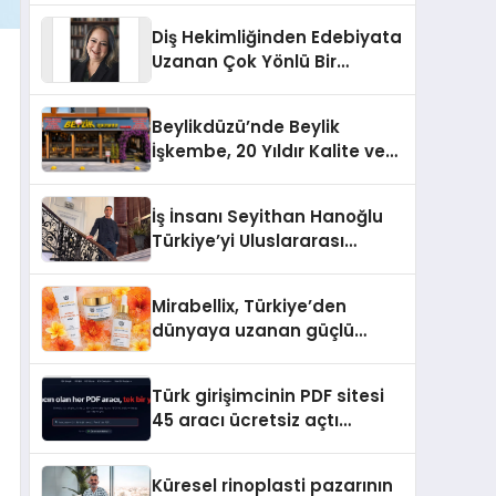
Türkiye’de
Diş Hekimliğinden Edebiyata
Uzanan Çok Yönlü Bir
Yaşam: Yeşim Şahin Yaman
Beylikdüzü’nde Beylik
İşkembe, 20 Yıldır Kalite ve
Lezzetin Değişmeyen Adresi
İş İnsanı Seyithan Hanoğlu
Türkiye’yi Uluslararası
Arenada Tanıtmayı
Hedefliyor
Mirabellix, Türkiye’den
dünyaya uzanan güçlü
büyümesini sürdürüyor
Türk girişimcinin PDF sitesi
45 aracı ücretsiz açtı
Dosyalar sunucuya gitmiyor
Küresel rinoplasti pazarının