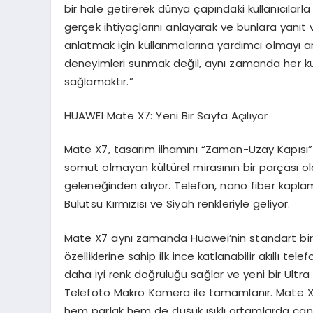
bir hale getirerek dünya çapındaki kullanıcılarl
gerçek ihtiyaçlarını anlayarak ve bunlara yanıt v
anlatmak için kullanmalarına yardımcı olmayı 
deneyimleri sunmak değil, aynı zamanda her kull
sağlamaktır.”
HUAWEI
Mate
X7: Yeni Bir Sayfa Açılıyor
Mate X7, tasarım ilhamını “Zaman-Uzay Kapısı” ko
somut olmayan kültürel mirasının bir parçası ola
geleneğinden alıyor. Telefon, nano fiber kaplam
Bulutsu Kırmızısı ve Siyah renkleriyle geliyor.
Mate X7 aynı zamanda Huawei’nin standart bir
özelliklerine sahip ilk ince katlanabilir akıllı te
daha iyi renk doğruluğu sağlar ve yeni bir Ultr
Telefoto Makro Kamera ile tamamlanır. Mate X7
hem parlak hem de düşük ışıklı ortamlarda canlı 