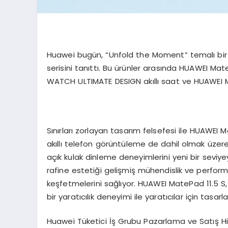
Huawei bugün, “Unfold the Moment” temalı bir l
serisini tanıttı. Bu ürünler arasında HUAWEI Ma
WATCH ULTIMATE DESIGN akıllı saat ve HUAWEI Ma
Sınırları zorlayan tasarım felsefesi ile HUAWEI M
akıllı telefon görüntüleme de dahil olmak üzere
açık kulak dinleme deneyimlerini yeni bir seviy
rafine estetiği gelişmiş mühendislik ve perform
keşfetmelerini sağlıyor. HUAWEI MatePad 11.5 S
bir yaratıcılık deneyimi ile yaratıcılar için tasarl
Huawei Tüketici İş Grubu Pazarlama ve Satış Hizm