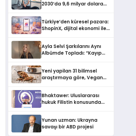
2030’da 9,6 milyar dolara
ulaşması bekleniyor
Türkiye’den küresel pazara:
ShopinX, dijital ekonomi ile
gerçek dünya alışverişini bir
araya getirmeyi hedefliyor
Ayla Selvi Şarkılarını Aynı
Albümde Topladı: “Kayıp
Kasetler 1” 31 Temmuz’da
Yayında
Yeni yapilan 31 bilimsel
araştırmaya göre, Vegan
Köpek Maması ve Vegan
Kedi Mamasının İyi
Bhaktawer: Uluslararası
Sindirildiğini Ortaya Koydu
hukuk Filistin konusunda
çifte standart uyguluyor
Yunan uzman: Ukrayna
savaşı bir ABD projesi