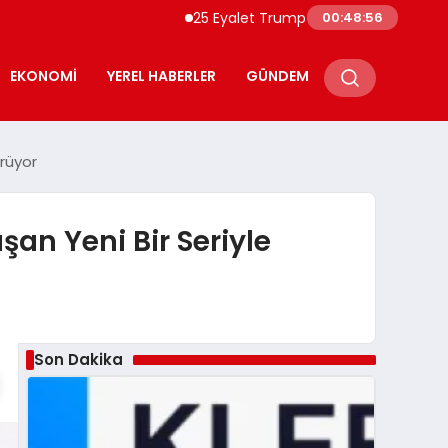
25 Eyalet Trump Yönetiminin Tarifelerine Kar
00:48:57
EKONOMI
YEREL HABERLER
GÜNDEM
ürüyor
şan Yeni Bir Seriyle
Son Dakika