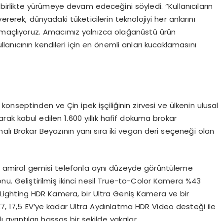
a birlikte yürümeye devam edeceğini söyledi. “Kullanıcıların
ererek, dünyadaki tüketicilerin teknolojiyi her anlarını
amaçlıyoruz. Amacımız yalnızca olağanüstü ürün
anıcının kendileri için en önemli anları kucaklamasını
nseptinden ve Çin ipek işçiliğinin zirvesi ve ülkenin ulusal
rak kabul edilen 1.600 yıllık hafif dokuma brokar
alı Brokar Beyazının yanı sıra iki vegan deri seçeneği olan
 amiral gemisi telefonla aynı düzeyde görüntüleme
lefonu. Geliştirilmiş ikinci nesil True-to-Color Kamera %43
a Lighting HDR Kamera, bir Ultra Geniş Kamera ve bir
, 17,5 EV’ye kadar Ultra Aydınlatma HDR Video desteği ile
ayrıntıları hassas bir şekilde yakalar.