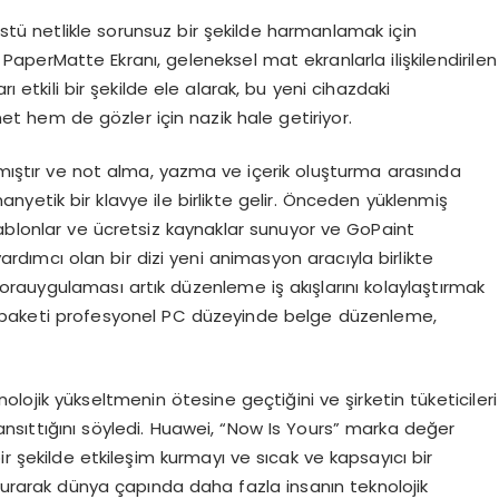
tü netlikle sorunsuz bir şekilde harmanlamak için
 PaperMatte Ekranı, geleneksel mat ekranlarla ilişkilendirilen
rı etkili bir şekilde ele alarak, bu yeni cihazdaki
t hem de gözler için nazik hale getiriyor.
anmıştır ve not alma, yazma ve içerik oluşturma arasında
anyetik bir klavye ile birlikte gelir. Önceden yüklenmiş
şablonlar ve ücretsiz kaynaklar sunuyor ve GoPaint
ardımcı olan bir dizi yeni animasyon aracıyla birlikte
morauygulaması artık düzenleme iş akışlarını kolaylaştırmak
e paketi profesyonel PC düzeyinde belge düzenleme,
lojik yükseltmenin ötesine geçtiğini ve şirketin tüketicileri
 yansıttığını söyledi. Huawei, “Now Is Yours” marka değer
ir şekilde etkileşim kurmayı ve sıcak ve kapsayıcı bir
 kurarak dünya çapında daha fazla insanın teknolojik