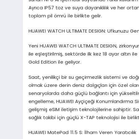
Ayrıca IP57 toz ve suya dayanıklılık ve her or
toplam pil ömrü ile birlikte gelir.
HUAWEI WATCH ULTIMATE DESIGN: Ufkunuzu Geni
Yeni HUAWEI WATCH ULTIMATE DESIGN, zirkonyum 
ile eşleştirilmiş, sektörde ilk kez 18 ayar altın
Gold Edition ile geliyor.
Saat, yenilikçi bir su geçirmezlik sistemi ve doğ
olmak üzere derin deniz dalgıçları için özel olar
senaryolarda daha güçlü bağlantı için yükseltil
engelleme, HUAWEI Ayçiçeği Konumlandırma S
gelişmiş eSIM iletişim teknolojilerine sahiptir
sağlık takibi için güçlü X-TAP teknolojisi ile birlik
HUAWEI
MatePad
11.5 S: İlham Veren Yaratıcılık