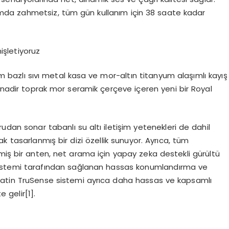
tamda zahmetsiz, tüm gün kullanım için 38 saate kadar
şletiyoruz
bazlı sıvı metal kasa ve mor-altın titanyum alaşımlı kayış
 ile nadir toprak mor seramik çerçeve içeren yeni bir Royal
rudan sonar tabanlı su altı iletişim yetenekleri de dahil
ak tasarlanmış bir dizi özellik sunuyor. Ayrıca, tüm
miş bir anten, net arama için yapay zeka destekli gürültü
istemi tarafından sağlanan hassas konumlandırma ve
. Saatin TruSense sistemi ayrıca daha hassas ve kapsamlı
te gelir
[
1]
.