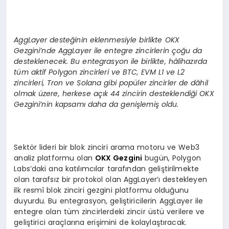
AggLayer deste
ğinin eklenmesiyle birlikte OKX
Gezgini
’
nde AggLayer ile entegre zincirlerin çoğu da
desteklenecek. Bu entegrasyon ile birlikte, hâlihazırda
tüm aktif Polygon zincirleri ve BTC, EVM L1 ve L2
zincirleri, Tron ve Solana gibi popüler zincirler de dâhil
olmak üzere, herkese açık 44 zincirin desteklendiği OKX
Gezgini
’
nin kapsamı daha da genişlemiş oldu.
Sektör lideri bir blok zinciri arama motoru ve Web3
analiz platformu olan
OKX Gezgini
bugün, Polygon
Labs’daki ana katılımcılar tarafından geliştirilmekte
olan tarafsız bir protokol olan AggLayer’ı destekleyen
ilk resmî blok zinciri gezgini platformu olduğunu
duyurdu. Bu entegrasyon, geliştiricilerin AggLayer ile
entegre olan tüm zincirlerdeki zincir üstü verilere ve
geliştirici araçlarına erişimini de kolaylaştıracak.