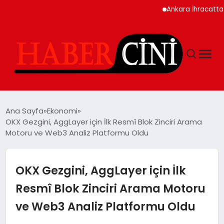
Ankara İhracatta Rekor K
ANASAYFA
Ana Sayfa
Ekonomi
OKX Gezgini, AggLayer için İlk Resmî Blok Zinciri Arama
Motoru ve Web3 Analiz Platformu Oldu
YAŞAM
GÜNCEL
OKX Gezgini, AggLayer için İlk
Resmî Blok Zinciri Arama Motoru
TEKNOLOJI
ve Web3 Analiz Platformu Oldu