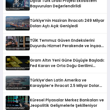
Dijital Türk Lirası Projesi Ekosistem
Başvuruları Değerlendirildi
Türkiye’nin Haziran İhracatı 249 Milyar
Doları Aştı Açık Genişledi
TÜİK Temmuz Güven Endekslerini
Duyurdu Hizmet Perakende ve İnşaat
Verileri Yayınlandı
Gram Altın Yeni Güne Düşüşle Başladı:
Fed Kararı ve Orta Doğu Gerilimi
Fiyatları Etkiledi
Türkiye’den Latin Amerika ve
Karayipler’e İhracat 2.5 Milyar Dolara
Ulaştı
Küresel Piyasalar Merkez Bankaları ve
Jeopolitik Gelişmelerle Şekilleniyor