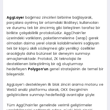
AggLayer
bağımsız zincirleri birbirine bağlayarak,
parçalara ayrılmış bir ortamdaki likiditeyi, kullanıcıları
ve durumu tek bir zincirmiş gibi birleştiren tarafsız bir
birlikte çalışabilirlik protokolüdür. AggChain’ler
üzerindeki varlıkların, paketlenmelerine (wrap) gerek
olmadan daima yerel olarak kalabilmelerini sağlayan
tek bir köprü akıllı sözleşmesi gibi yenilikçi özellikler
aracılığıyla daha bütünsel bir deneyim sunmayı
amaçlamaktadır. Protokol, ZK teknolojisi ile
desteklenen birleştirilmiş bir ağ oluşturmayı
hedefleyen
Polygon’un
genel stratejisinin de temel bir
bileşenidir.
AggLayer’ı destekleyen ilk blok zinciri arama motoru ve
Web3 analiz platformu olarak, OKX Gezgini’nin
geliştiricilere sunmayı hedeflediği avantajlar şöyle:
Tüm AggChain’ler genelinde verimli geliştirmeler