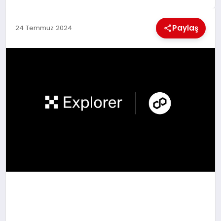
MAGAZIN
Paylaş
24 Temmuz 2024
GENEL
EKONOMI
YEREL HABERLER
GÜNDEM