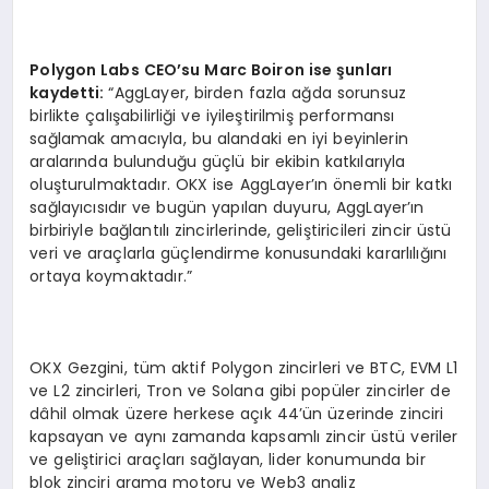
Polygon Labs CEO
’
su Marc Boiron ise şunları
kaydetti:
“AggLayer, birden fazla ağda sorunsuz
birlikte çalışabilirliği ve iyileştirilmiş performansı
sağlamak amacıyla, bu alandaki en iyi beyinlerin
aralarında bulunduğu güçlü bir ekibin katkılarıyla
oluşturulmaktadır. OKX ise AggLayer’ın önemli bir katkı
sağlayıcısıdır ve bugün yapılan duyuru, AggLayer’ın
birbiriyle bağlantılı zincirlerinde, geliştiricileri zincir üstü
veri ve araçlarla güçlendirme konusundaki kararlılığını
ortaya koymaktadır.”
OKX Gezgini, tüm aktif Polygon zincirleri ve BTC, EVM L1
ve L2 zincirleri, Tron ve Solana gibi popüler zincirler de
dâhil olmak üzere herkese açık 44’ün üzerinde zinciri
kapsayan ve aynı zamanda kapsamlı zincir üstü veriler
ve geliştirici araçları sağlayan, lider konumunda bir
blok zinciri arama motoru ve Web3 analiz