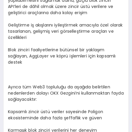
yapılabilmesini sağlamak adına, güçlü blok zinciri
API’leri de dâhil olmak üzere zincir üstü verilere ve
geliştirici araçlarına daha kolay erişim
Geliştirme iş akışlarını iyileştirmek amacıyla özel olarak
tasarlanan, gelişmiş veri görselleştirme araçları ve
özellikleri
Blok zinciri faaliyetlerine bütünsel bir yaklaşım
sağlayan, AggLayer ve köprü işlemleri için kapsamlı
destek
Ayrıca tüm Web3 topluluğu da aşağıda belirtilen
nedenlerden dolayı OKX Gezgini’ni kullanmaktan fayda
sağlayacaktır:
Kapsamlı zincir üstü veriler sayesinde Poligon
ekosisteminde daha fazla şeffaflık ve güven
Karmaşık blok zinciri verilerini her deneyim