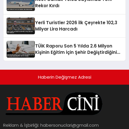
Rekor Kırdı
Yerli Turistler 2026 İlk Çeyrekte 102,3
Milyar Lira Harcadı
TÜİK Raporu Son 5 Yılda 2.6 Milyon
Kişinin Eğitim İçin Şehir Değiştirdiğini
Ortaya Koydu
Haberin Değişmez Adresi
Reklam & İşbirliği:
habersonuclari@gmail.com