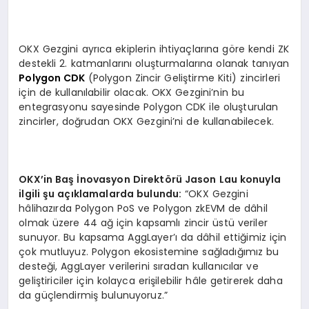
OKX Gezgini ayrıca ekiplerin ihtiyaçlarına göre kendi ZK
destekli 2. katmanlarını oluşturmalarına olanak tanıyan
Polygon CDK
(Polygon Zincir Geliştirme Kiti) zincirleri
için de kullanılabilir olacak. OKX Gezgini’nin bu
entegrasyonu sayesinde Polygon CDK ile oluşturulan
zincirler, doğrudan OKX Gezgini’ni de kullanabilecek.
OKX
’
in Ba
ş İnovasyon Direkt
ö
rü Jason Lau konuyla
ilgili şu açıklamalarda bulundu:
“OKX Gezgini
hâlihazırda Polygon PoS ve Polygon zkEVM de dâhil
olmak üzere 44 ağ için kapsamlı zincir üstü veriler
sunuyor. Bu kapsama AggLayer’ı da dâhil ettiğimiz için
çok mutluyuz. Polygon ekosistemine sağladığımız bu
desteği, AggLayer verilerini sıradan kullanıcılar ve
geliştiriciler için kolayca erişilebilir hâle getirerek daha
da güçlendirmiş bulunuyoruz.”