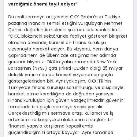
verdiğimiz önemi teyit ediyor”
Düzenli sermaye artışlarının OKX Grubu’nun Türkiye
pazarına inancını temsil ettiğini vurgulayan Mehmet
Çamır, değerlendirmelerini şu ifadelerle sonlandırdı:
“OKX, blokzinciri sektöründe faaliyet gösteren bir şirket
olmanın ötesinde, küresel bir finans kuruluşu
vizyonuyla hareket ediyor. Bu vizyonu, hem dünya
çapında hem de ülkemizde attığımız her adımda
görünür kılıyoruz. OKX’in yakın zamanda New York
Borsası’nın (NYSE) çatı şirketi ICE’den aldığı 25 milyar
dolarlık yatırım da bu küresel vizyonun en güçlü
göstergelerinden biri. Aynı yaklaşım, OKX TR’nin
Türkiye’de finans kuruluşu sorumluluğu ve disipliniyle
hareket etme kararlılığına da doğrudan yansıyor.
Finans kuruluşları için güven vazgeçilmezdir, güvenin
temelinde ise güçlü sermaye yapısı yer alır.
Gerçekleştirdiğimiz sermaye artışı, kullanıcı ve iş
ortaklarımıza karşı yükümlülüklerimizi sağlam bir
finansal yapıyla karşılama kapasitemizi
güçlendirdiğimizi ortaya koyuyor. Aynı zamanda