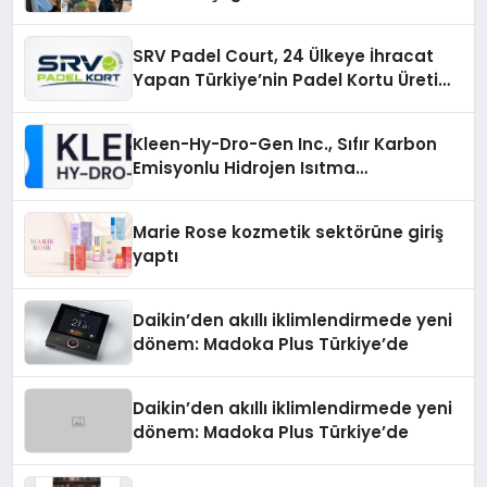
SRV Padel Court, 24 Ülkeye İhracat
Yapan Türkiye’nin Padel Kortu Üretim
Gücü
Kleen-Hy-Dro-Gen Inc., Sıfır Karbon
Emisyonlu Hidrojen Isıtma
Teknolojisinde ISO ve TSSA
Düzenleyici Onaylarını Aldı
Marie Rose kozmetik sektörüne giriş
yaptı
Daikin’den akıllı iklimlendirmede yeni
dönem: Madoka Plus Türkiye’de
Daikin’den akıllı iklimlendirmede yeni
dönem: Madoka Plus Türkiye’de