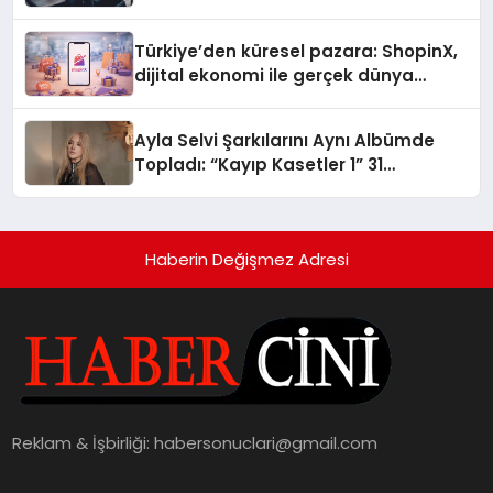
Türkiye’den küresel pazara: ShopinX,
dijital ekonomi ile gerçek dünya
alışverişini bir araya getirmeyi
hedefliyor
Ayla Selvi Şarkılarını Aynı Albümde
Topladı: “Kayıp Kasetler 1” 31
Temmuz’da Yayında
Haberin Değişmez Adresi
Reklam & İşbirliği:
habersonuclari@gmail.com