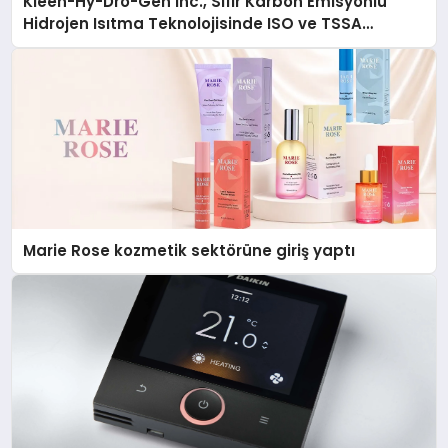
Kleen-Hy-Dro-Gen Inc., Sıfır Karbon Emisyonlu
Hidrojen Isıtma Teknolojisinde ISO ve TSSA
Düzenleyici Onaylarını Aldı
Marie Rose kozmetik sektörüne giriş yaptı