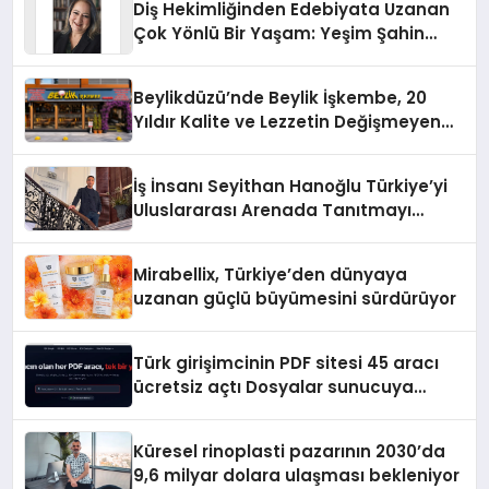
Diş Hekimliğinden Edebiyata Uzanan
Çok Yönlü Bir Yaşam: Yeşim Şahin
Yaman
Beylikdüzü’nde Beylik İşkembe, 20
Yıldır Kalite ve Lezzetin Değişmeyen
Adresi
İş İnsanı Seyithan Hanoğlu Türkiye’yi
Uluslararası Arenada Tanıtmayı
Hedefliyor
Mirabellix, Türkiye’den dünyaya
uzanan güçlü büyümesini sürdürüyor
Türk girişimcinin PDF sitesi 45 aracı
ücretsiz açtı Dosyalar sunucuya
gitmiyor
Küresel rinoplasti pazarının 2030’da
9,6 milyar dolara ulaşması bekleniyor