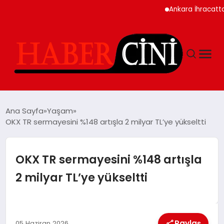
Ankara İhracatta Rekor
ANASAYFA
Ana Sayfa
Yaşam
OKX TR sermayesini %148 artışla 2 milyar TL’ye yükseltti
YAŞAM
OKX TR sermayesini %148 artışla
GÜNCEL
2 milyar TL’ye yükseltti
TEKNOLOJI
Paylaş
05 Haziran 2026