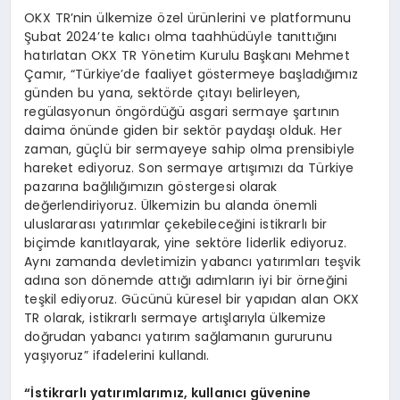
OKX TR’nin ülkemize özel ürünlerini ve platformunu
Şubat 2024’te kalıcı olma taahhüdüyle tanıttığını
hatırlatan OKX TR Yönetim Kurulu Başkanı Mehmet
Çamır, “Türkiye’de faaliyet göstermeye başladığımız
günden bu yana, sektörde çıtayı belirleyen,
regülasyonun öngördüğü asgari sermaye şartının
daima önünde giden bir sektör paydaşı olduk. Her
zaman, güçlü bir sermayeye sahip olma prensibiyle
hareket ediyoruz. Son sermaye artışımızı da Türkiye
pazarına bağlılığımızın göstergesi olarak
değerlendiriyoruz. Ülkemizin bu alanda önemli
uluslararası yatırımlar çekebileceğini istikrarlı bir
biçimde kanıtlayarak, yine sektöre liderlik ediyoruz.
Aynı zamanda devletimizin yabancı yatırımları teşvik
adına son dönemde attığı adımların iyi bir örneğini
teşkil ediyoruz. Gücünü küresel bir yapıdan alan OKX
TR olarak, istikrarlı sermaye artışlarıyla ülkemize
doğrudan yabancı yatırım sağlamanın gururunu
yaşıyoruz” ifadelerini kullandı.
“İstikrarlı yatırımlarımız, kullanıcı güvenine