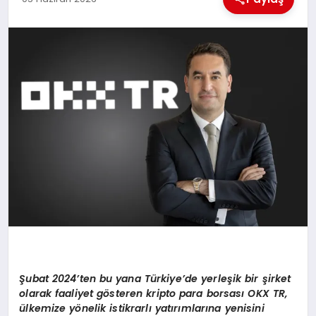
MAGAZIN
GENEL
EKONOMI
YEREL HABERLER
GÜNDEM
Şubat 2024’ten bu yana Türkiye’de yerleşik bir şirket
olarak faaliyet gösteren kripto para borsası OKX TR,
ülkemize yönelik istikrarlı yatırımlarına yenisini