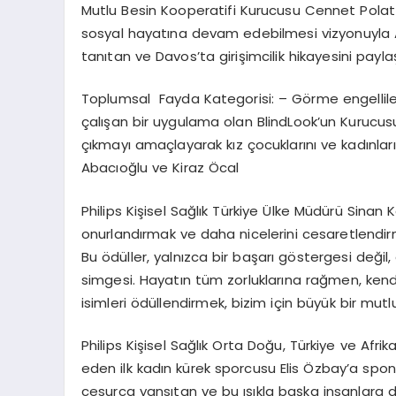
Mutlu Besin Kooperatifi Kurucusu Cennet Pola
sosyal hayatına devam edebilmesi vizyonuyla 
tanıtan ve Davos’ta girişimcilik hikayesini payla
Toplumsal Fayda Kategorisi: – Görme engelliler
çalışan bir uygulama olan BlindLook’un Kurucusu
çıkmayı amaçlayarak kız çocuklarını ve kadınlar
Abacıoğlu ve Kiraz Öcal
Philips Kişisel Sağlık Türkiye Ülke Müdürü Sinan K
onurlandırmak ve daha nicelerini cesaretlendirmek
Bu ödüller, yalnızca bir başarı göstergesi değil
simgesi. Hayatın tüm zorluklarına rağmen, kendi
isimleri ödüllendirmek, bizim için büyük bir mutl
Philips Kişisel Sağlık Orta Doğu, Türkiye ve Afrik
eden ilk kadın kürek sporcusu Elis Özbay’a sponso
cesurca yansıtan ve bu ışıkla başka insanlara d