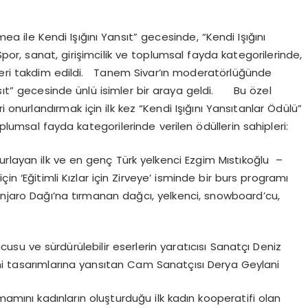
umea ile Kendi Işığını Yansıt” gecesinde, “Kendi Işığını
Spor, sanat, girişimcilik ve toplumsal fayda kategorilerinde,
lleri takdim edildi. Tanem Sivar’ın moderatörlüğünde
nsıt” gecesinde ünlü isimler bir araya geldi. Bu özel
i onurlandırmak için ilk kez “Kendi Işığını Yansıtanlar Ödülü”
oplumsal fayda kategorilerinde verilen ödüllerin sahipleri:
turlayan ilk ve en genç Türk yelkenci Ezgim Mıstıkoğlu –
in ‘Eğitimli Kızlar için Zirveye’ isminde bir burs programı
anjaro Dağı’na tırmanan dağcı, yelkenci, snowboard’cu,
usu ve sürdürülebilir eserlerin yaratıcısı Sanatçı Deniz
ni tasarımlarına yansıtan Cam Sanatçısı Derya Geylani
amını kadınların oluşturduğu ilk kadın kooperatifi olan