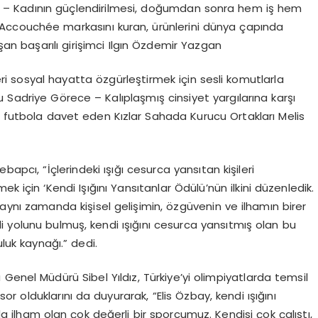
t – Kadının güçlendirilmesi, doğumdan sonra hem iş hem
Accouchée markasını kuran, ürünlerini dünya çapında
şan başarılı girişimci Ilgın Özdemir Yazgan
i sosyal hayatta özgürleştirmek için sesli komutlarla
 Sadriye Görece – Kalıplaşmış cinsiyet yargılarına karşı
ı futbola davet eden Kızlar Sahada Kurucu Ortakları Melis
ebapcı, “İçlerindeki ışığı cesurca yansıtan kişileri
 için ‘Kendi Işığını Yansıtanlar Ödülü’nün ilkini düzenledik.
, aynı zamanda kişisel gelişimin, özgüvenin ve ilhamın birer
 yolunu bulmuş, kendi ışığını cesurca yansıtmış olan bu
uluk kaynağı.” dedi.
a Genel Müdürü Sibel Yıldız, Türkiye’yi olimpiyatlarda temsil
r olduklarını da duyurarak, “Elis Özbay, kendi ışığını
a ilham olan çok değerli bir sporcumuz. Kendisi çok çalıştı,