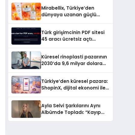
Hedefliyor
Mirabellix, Türkiye’den
dünyaya uzanan güçlü
büyümesini sürdürüyor
Türk girişimcinin PDF sitesi
45 aracı ücretsiz açtı
Dosyalar sunucuya gitmiyor
Küresel rinoplasti pazarının
2030’da 9,6 milyar dolara
ulaşması bekleniyor
Türkiye’den küresel pazara:
ShopinX, dijital ekonomi ile
gerçek dünya alışverişini bir
araya getirmeyi hedefliyor
Ayla Selvi Şarkılarını Aynı
Albümde Topladı: “Kayıp
Kasetler 1” 31 Temmuz’da
Yayında