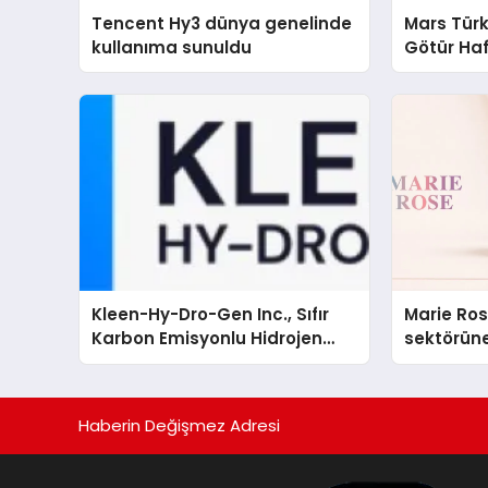
Tencent Hy3 dünya genelinde
Mars Türk
kullanıma sunuldu
Götür Haf
Kleen-Hy-Dro-Gen Inc., Sıfır
Marie Ro
Karbon Emisyonlu Hidrojen
sektörüne
Isıtma Teknolojisinde ISO ve
TSSA Düzenleyici Onaylarını
Aldı
Haberin Değişmez Adresi