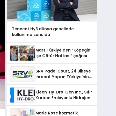
Tencent Hy3 dünya genelinde
kullanıma sunuldu
Mars Türkiye’den “Köpeğini
İşe Götür Haftası” çağrısı
SRV Padel Court, 24 Ülkeye
İhracat Yapan Türkiye’nin
Padel Kortu Üretim Gücü
Kleen-Hy-Dro-Gen Inc., Sıfır
Karbon Emisyonlu Hidrojen
Isıtma Teknolojisinde ISO ve
TSSA Düzenleyici Onaylarını
Marie Rose kozmetik
Aldı