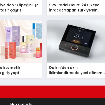
iye’den “Köpeğini İşe
SRV Padel Court, 24 Ülkeye
tası” çağrısı
İhracat Yapan Türkiye’nin
Padel Kortu Üretim Gücü
se kozmetik
Daikin’den akıllı
 giriş yaptı
iklimlendirmede yeni dönem:
Madoka Plus Türkiye’de
Hakkımızda