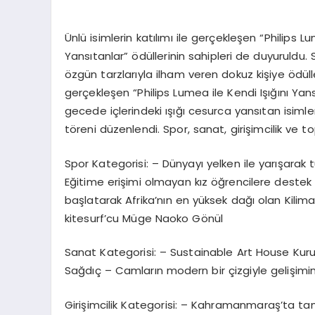
Ünlü isimlerin katılımı ile gerçekleşen “Philips L
Yansıtanlar” ödüllerinin sahipleri de duyuruldu. 
özgün tarzlarıyla ilham veren dokuz kişiye ödü
gerçekleşen “Philips Lumea ile Kendi Işığını Ya
gecede içlerindeki ışığı cesurca yansıtan isimler
töreni düzenlendi. Spor, sanat, girişimcilik ve t
Spor Kategorisi: – Dünyayı yelken ile yarışarak 
Eğitime erişimi olmayan kız öğrencilere destek iç
başlatarak Afrika’nın en yüksek dağı olan Kilim
kitesurf’cu Müge Naoko Gönül
Sanat Kategorisi: – Sustainable Art House Kuruc
Sağdıç – Camların modern bir çizgiyle gelişimi
Girişimcilik Kategorisi: – Kahramanmaraş’ta tam