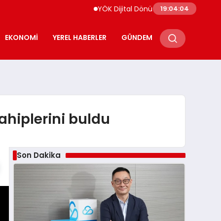
YÖK Dijital Dönüşüm Kapsamında Bilişim Uzm
19:04:05
EKONOMI
YEREL HABERLER
GÜNDEM
sahiplerini buldu
Son Dakika