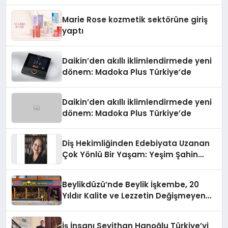
Teknolojisinde ISO ve TSSA
Düzenleyici Onaylarını Aldı
Marie Rose kozmetik sektörüne giriş
yaptı
Daikin’den akıllı iklimlendirmede yeni
dönem: Madoka Plus Türkiye’de
Daikin’den akıllı iklimlendirmede yeni
dönem: Madoka Plus Türkiye’de
Diş Hekimliğinden Edebiyata Uzanan
Çok Yönlü Bir Yaşam: Yeşim Şahin
Yaman
Beylikdüzü’nde Beylik İşkembe, 20
Yıldır Kalite ve Lezzetin Değişmeyen
Adresi
İş İnsanı Seyithan Hanoğlu Türkiye’yi