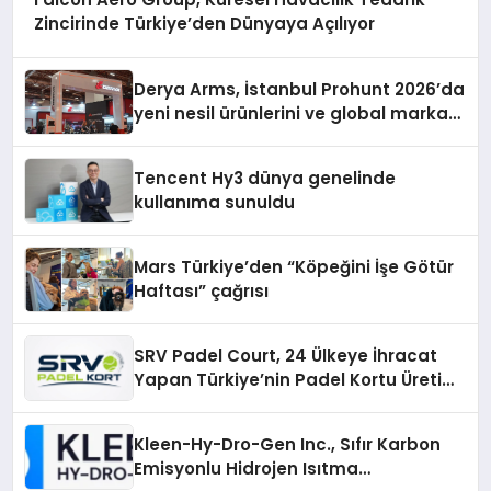
Zincirinde Türkiye’den Dünyaya Açılıyor
Derya Arms, İstanbul Prohunt 2026’da
yeni nesil ürünlerini ve global marka
vizyonunu sergiledi
Tencent Hy3 dünya genelinde
kullanıma sunuldu
Mars Türkiye’den “Köpeğini İşe Götür
Haftası” çağrısı
SRV Padel Court, 24 Ülkeye İhracat
Yapan Türkiye’nin Padel Kortu Üretim
Gücü
Kleen-Hy-Dro-Gen Inc., Sıfır Karbon
Emisyonlu Hidrojen Isıtma