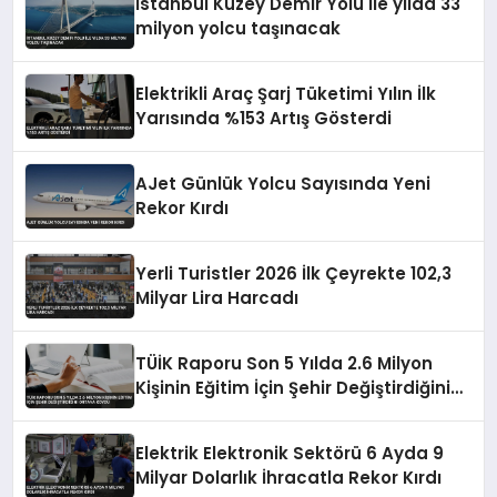
İstanbul Kuzey Demir Yolu ile yılda 33
milyon yolcu taşınacak
Elektrikli Araç Şarj Tüketimi Yılın İlk
Yarısında %153 Artış Gösterdi
AJet Günlük Yolcu Sayısında Yeni
Rekor Kırdı
Yerli Turistler 2026 İlk Çeyrekte 102,3
Milyar Lira Harcadı
TÜİK Raporu Son 5 Yılda 2.6 Milyon
Kişinin Eğitim İçin Şehir Değiştirdiğini
Ortaya Koydu
Elektrik Elektronik Sektörü 6 Ayda 9
Milyar Dolarlık İhracatla Rekor Kırdı